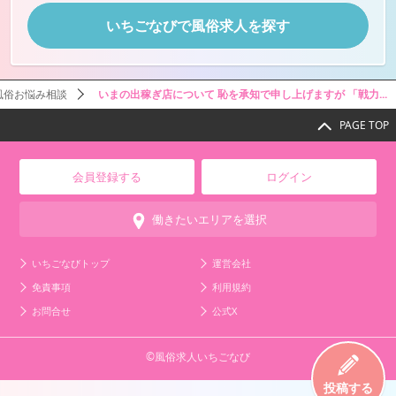
いちごなびで風俗求人を探す
風俗お悩み相談
いまの出稼ぎ店について 恥を承知で申し上げますが 「戦力...
PAGE TOP
会員登録する
ログイン
働きたいエリアを選択
いちごなびトップ
運営会社
免責事項
利用規約
お問合せ
公式X
©風俗求人いちごなび
投稿する