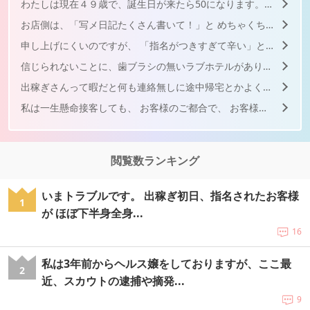
わたしは現在４９歳で、誕生日が来たら50になります。年齢、容...
お店側は、「写メ日記たくさん書いて！」と めちゃくちゃ言わ...
申し上げにくいのですが、 「指名がつきすぎて辛い」というこ...
信じられないことに、歯ブラシの無いラブホテルがあります。 ...
出稼ぎさんって暇だと何も連絡無しに途中帰宅とかよくあるんです...
私は一生懸命接客しても、 お客様のご都合で、 お客様のご...
閲覧数ランキング
いまトラブルです。 出稼ぎ初日、指名されたお客様
1
が ほぼ下半身全身...
16
私は3年前からヘルス嬢をしておりますが、ここ最
2
近、スカウトの逮捕や摘発...
9