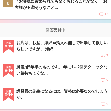
「お客様に責められても全く感じることがなく、 お
3
客様が不満そうなこと...
13
回答受付中
お店は、お盆、海綿🧽指入れ無しで出勤して欲しい
回答
受付中
らしいですが、 海綿...
7
風俗暦5年半のものです。 年に1～2回テクニックな
回答
受付中
い気持ちよくな...
9
講習員の先生になるには、資格は必要なのでしょう
回答
受付中
か。
9