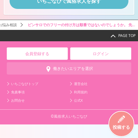
いちごなびで風俗求人を探す
お悩み相談
ピンサロでのフリーの付け方は順番ではないのでしょうか。 先...
PAGE TOP
会員登録する
ログイン
働きたいエリアを選択
いちごなびトップ
運営会社
免責事項
利用規約
お問合せ
公式X
©風俗求人いちごなび
投稿する