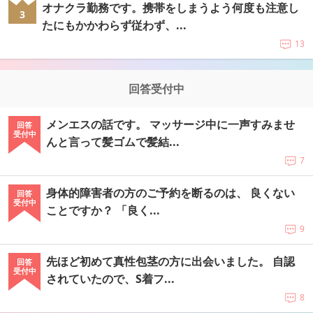
オナクラ勤務です。携帯をしまうよう何度も注意し
3
たにもかかわらず従わず、...
13
回答受付中
メンエスの話です。 マッサージ中に一声すみませ
回答
受付中
んと言って髪ゴムで髪結...
7
身体的障害者の方のご予約を断るのは、 良くない
回答
受付中
ことですか？ 「良く...
9
先ほど初めて真性包茎の方に出会いました。 自認
回答
受付中
されていたので、S着フ...
8