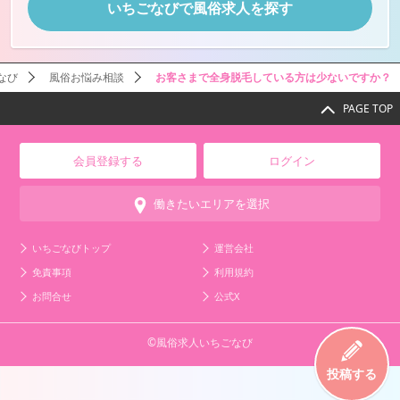
いちごなびで風俗求人を探す
なび
風俗お悩み相談
お客さまで全身脱毛している方は少ないですか？
PAGE TOP
会員登録する
ログイン
働きたいエリアを選択
いちごなびトップ
運営会社
免責事項
利用規約
お問合せ
公式X
©風俗求人いちごなび
投稿する