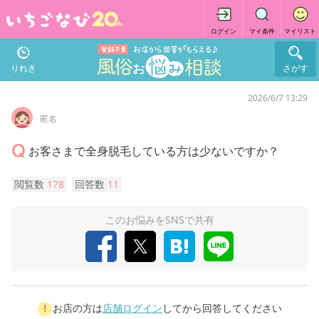
ログイン
マイ条件
マイリスト
りれき
さがす
2026/6/7 13:29
匿名
お客さまで全身脱毛している方は少ないですか？
閲覧数
178
回答数
11
このお悩みをSNSで共有
お店の方は
店舗ログイン
してから回答してください