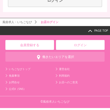
風俗求人・いちごなび
お店ログイン
PAGE TOP
会員登録する
ログイン
働きたいエリアを選択
いちごなびトップ
運営会社
免責事項
利用規約
お問合せ
お店へのご意見
公式X（SNS）
©風俗求人いちごなび