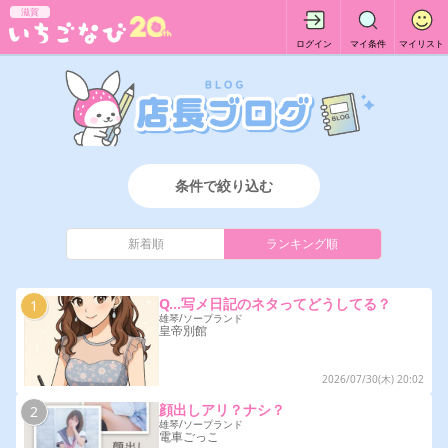
滋賀
ログイン
マイ条件
マイリスト
条件で絞り込む
新着順
ランキング順
Q…写メ日記のネタってどうしてる？
1
雄琴/ソープランド
皇帝別館
2026/07/30(木) 20:02
顔出しアリ？ナシ？
2
雄琴/ソープランド
電車ごっこ