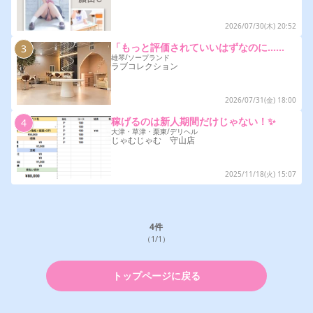
2026/07/30(木) 20:52
「もっと評価されていいはずなのに……
3
雄琴/ソープランド
ラブコレクション
2026/07/31(金) 18:00
稼げるのは新人期間だけじゃない！✨
4
大津・草津・栗東/デリヘル
じゃむじゃむ 守山店
2025/11/18(火) 15:07
4
件
（1/1）
トップページに戻る