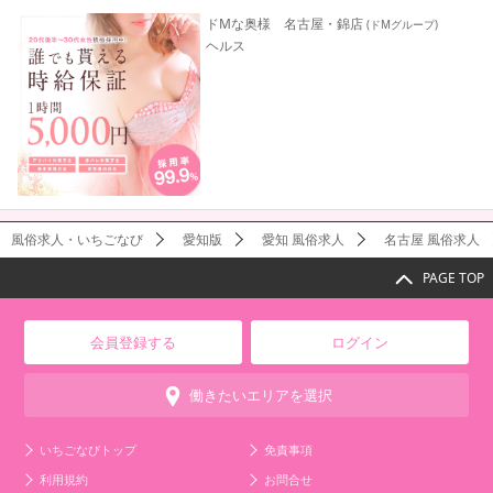
ドMな奥様 名古屋・錦店
(ドMグループ)
ヘルス
風俗求人・いちごなび
愛知版
愛知 風俗求人
名古屋 風俗求人
PAGE TOP
会員登録する
ログイン
働きたいエリアを選択
いちごなびトップ
免責事項
利用規約
お問合せ