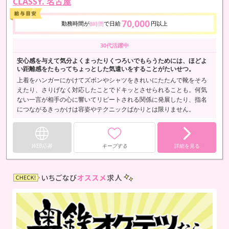
CLASSY. 名古屋
70,000
勤務時間が
で日給
円以上
8時間
30代活躍中
安心感を与えて気分よくまったりくつろいでもらうためには、ほどよ
い距離感をたもってちょっとした気遣いをすることがたいせつ。
上着をハンガーにかけてズボンやシャツをきれいにたたんで靴をそろ
えたり、さりげなく対応したことでドキッとさせられることも。何気
ない一言が相手の心に響いてリピートされる関係に発展したり、指名
につながるきっかけは容姿やテクニックばかりとは限りません。
WEB応募
キープする
詳細を見る