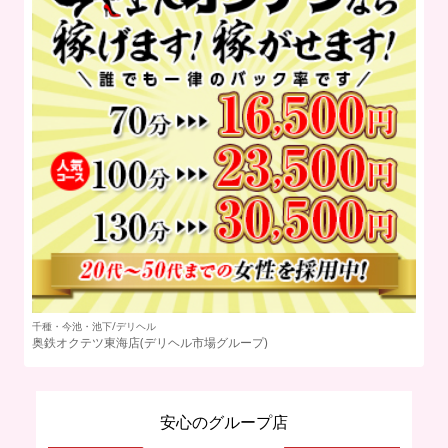
千種・今池・池下/デリヘル
名
奥鉄オクテツ東海店(デリヘル市場グループ)
不
安心のグループ店