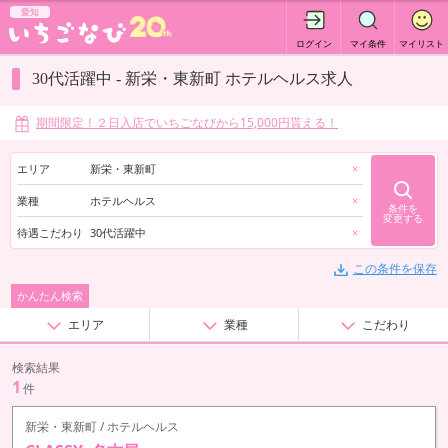
愛知
ログイン
マイ条件
マイリスト
30代活躍中 - 新栄・東新町 ホテルヘルス求人
期間限定！２日入店でいちごなびから15,000円貰える！
エリア
新栄・東新町
×
業種
ホテルヘルス
×
条件を
変更する
待遇こだわり
30代活躍中
×
この条件を保存
かんたん検索
エリア
業種
こだわり
検索結果
1
件
新栄・東新町 / ホテルヘルス