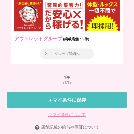
アウトレットグループ
(掲載店舗：
5
件)
グループ詳細へ
1
件
（1/1）
＋マイ条件に保存
⇒マイ条件について
店舗記載の給与や保証について