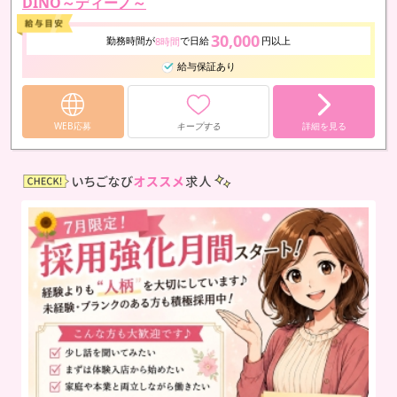
DINO～ディーノ～
30,000
勤務時間が
で日給
円以上
8時間
給与保証あり
WEB応募
キープする
詳細を見る