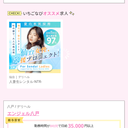
仙台 | デリヘル
人妻生レンタル-NTR-
八戸 / デリヘル
エンジェル八戸
35,000
勤務時間が
で日給
円以上
8時間