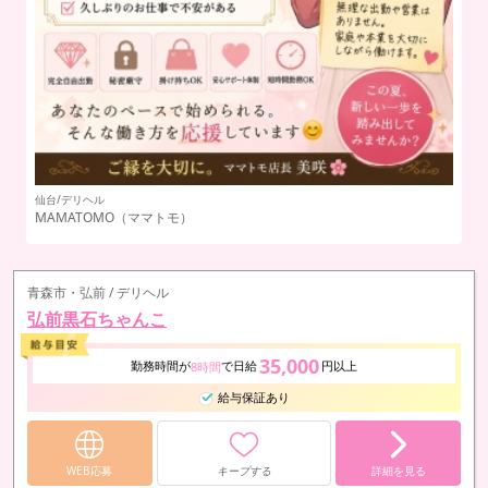
仙台/デリヘル
仙
MAMATOMO（ママトモ）
夢
青森市・弘前 / デリヘル
弘前黒石ちゃんこ
35,000
勤務時間が
で日給
円以上
8時間
給与保証あり
WEB応募
キープする
詳細を見る