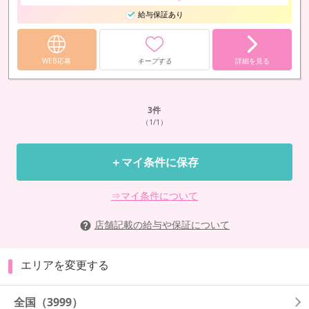
給与保証あり
WEB応募
キープする
詳細を見る
3
件
（1/1）
＋マイ条件に保存
⇒マイ条件について
店舗記載の給与や保証について
エリアを変更する
全国
（3999）