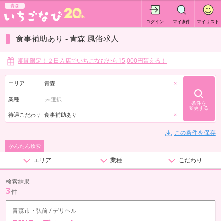
青森
ログイン
マイ条件
マイリスト
食事補助あり - 青森 風俗求人
期間限定！２日入店でいちごなびから15,000円貰える！
エリア
青森
×
業種
条件を
変更する
待遇こだわり
食事補助あり
×
この条件を保存
かんたん検索
エリア
業種
こだわり
検索結果
3
件
青森市・弘前 / デリヘル