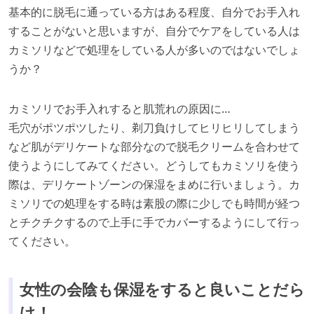
基本的に脱⽑に通っている⽅はある程度、⾃分でお⼿⼊れ
することがないと思いますが、⾃分でケアをしている⼈は
カミソリなどで処理をしている⼈が多いのではないでしょ
うか？
カミソリでお⼿⼊れすると肌荒れの原因に…
⽑⽳がポツポツしたり、剃⼑負けしてヒリヒリしてしまう
など肌がデリケートな部分なので脱⽑クリームを合わせて
使うようにしてみてください。どうしてもカミソリを使う
際は、デリケートゾーンの保湿をまめに⾏いましょう。カ
ミソリでの処理をする時は素股の際に少しでも時間が経つ
とチクチクするので上⼿に⼿でカバーするようにして⾏っ
てください。
⼥性の会陰も保湿をすると良いことだら
け！