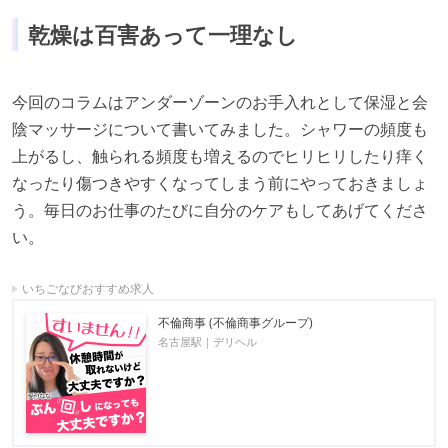
乾燥は百害あって⼀理なし
今回のコラムはアンダーゾーンのお⼿⼊れとして保湿と会
陰マッサージについて書いてみました。シャワーの頻度も
上がるし、触られる頻度も増えるのでヒリヒリしたり痒く
なったり傷つきやすくなってしまう前にやっておきましょ
う。毎⽇のお仕事のたびに⾃分のケアもしてあげてくださ
い。
いちごなびおすすめ求人
)
性竜門
札幌・すすきの｜M性感