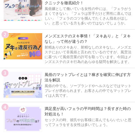
クニックを徹底紹介！
風俗嬢として働いている女性の中には、「フェラがう
まくできない」「フェラは苦手だけど男性に喜んでほ
しい」「フェラのコツを掴んでたくさん指名がほし
い」と思っている方も多いのではないでしょうか。
メンズエステのヌキ事情！「ヌキあり」と「ヌキ
なし」って何が違うの？
射精ありのヌキあり、射精なしのヌキなし。メンズエ
ステにおいて非風俗と言われているのですが、風営法
に基づいて風俗営業の許可を取っています。今回はメ
ンズエステのヌキ行為のあらゆる疑問を解決します。
風俗のマットプレイとは？稼ぎを確実に伸ばす方
法を解説
風俗の中でも、ソープランドやヘルスなどではマット
プレイが求められます。お客さんの中でもマットプレ
イは人気です。
満足度が高いフェラの平均時間は？長すぎた時の
対処法も！
セックスの時、彼氏やお客様に喜んでもらいたいと思
ってフェラをする女性は多いでしょう。