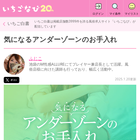
ログイン
マイ条件
マイリスト
いちご白書
は掲載店舗数
3999
件を誇る風俗求人サイト「いちごなび」が
いちご白書
配信しています
気になるアンダーゾーンのお手入れ
ふじこ
池袋のM性感ALLUREにてプレイヤー兼店長として活躍。風
俗店様に向けた講師も行っており、幅広く活動中。
2025.1.20更新