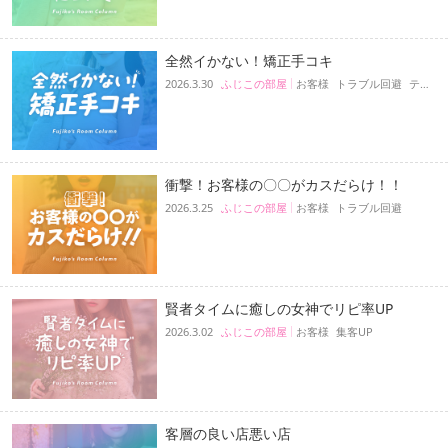
全然イかない！矯正手コキ
2026.3.30
ふじこの部屋
お客様
トラブル回避
テクニック
衝撃！お客様の〇〇がカスだらけ！！
2026.3.25
ふじこの部屋
お客様
トラブル回避
賢者タイムに癒しの女神でリピ率UP
2026.3.02
ふじこの部屋
お客様
集客UP
客層の良い店悪い店