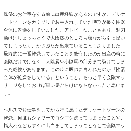
⾵俗のお仕事をする前に出産経験があるのですが、デリケ
ートゾーンをカミソリでお⼿⼊れしていた時期が⻑く性器
全体に乾燥をしていました。アトピーなこともあり、剃⼑
負けはしょっちゅうで⼤陰唇のところも寝ながら引っ掻い
てしまったり、かさぶたが出来ていることもありました。
最終的に⼀番乾燥していたことを後悔したのが出産の時に
会陰だけではなく、⼤陰唇や⼩陰唇の部分まで裂けてしま
った経験があります。この時に医師に⾔われたのが『
性器
全体が乾燥をしている
』ということ。もっと早く会陰マッ
サージをしておけば縫い傷だらけにならなかったと思いま
す。
ヘルスでお仕事をしてから特に感じたデリケートゾーンの
乾燥。何度もシャワーでゴシゴシ洗ってしまったことや、
指⼊れなどもすぐに出⾎をしてしまうことなどで会陰マッ