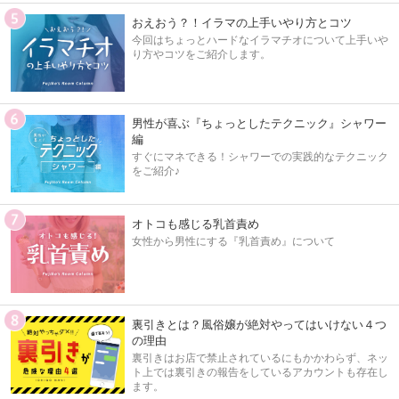
おえおう？！イラマの上手いやり方とコツ
今回はちょっとハードなイラマチオについて上⼿いや
り⽅やコツをご紹介します。
男性が喜ぶ『ちょっとしたテクニック』シャワー
編
すぐにマネできる！シャワーでの実践的なテクニック
をご紹介♪
オトコも感じる乳首責め
⼥性から男性にする『乳⾸責め』について
裏引きとは？風俗嬢が絶対やってはいけない４つ
の理由
裏引きはお店で禁止されているにもかかわらず、ネッ
ト上では裏引きの報告をしているアカウントも存在し
ます。