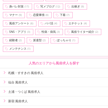
身バレ対策
写メブログ
出稼ぎ
(17)
(12)
(9)
マナー
恋愛事情
下着
(9)
(8)
(7)
風俗アンケート
パパ活
エチケット
(6)
(4)
(4)
SNS・アプリ
性病・病気
風俗ライター紹介
(3)
(3)
(2)
経験者
派遣型
ぽっちゃり
(2)
(2)
(1)
メンテナンス
(1)
人気のエリアから風俗求人を探す
札幌・すすきの 風俗求人
仙台 風俗求人
土浦・つくば 風俗求人
新宿 風俗求人