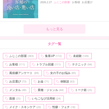
2026.2.27
ふじこの部屋
お客様
お店選び
もっと見る
タグ一覧
ふじこの部屋
集客UP
未経験
(383)
(172)
(149)
お客様
トラブル回避
テクニック
(111)
(111)
(94)
風俗嬢アンケート
女の子のお悩み
(89)
(85)
お店選び
お金
体験談
(73)
(71)
(63)
メンタル
業種・ジャンル
トーク術
(48)
(44)
(25)
面接
いちごなび活用術
(25)
(24)
メイク・スキンケア
性癖・フェチ
(20)
(18)