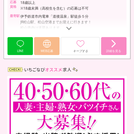
応募
18歳以上
資格
※18歳未満（高校生を含む）の応募は不可
最寄駅
伊予鉄道市内電車「道後温泉」駅徒歩５分
JR松山駅、松山空港までお迎えに行きます！
松山市内は送迎あります。
LINE
WEB応募
キープする
詳細を見る