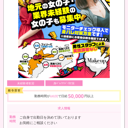
未経験者歓迎
身ﾊﾞﾚ/ｱﾘﾊﾞｲ対策
50,000
勤務時間が
で日給
円以上
6時間
求人情報
勤務
ご自身で出勤日を決めて頂いております
時間
お気軽にご相談ください