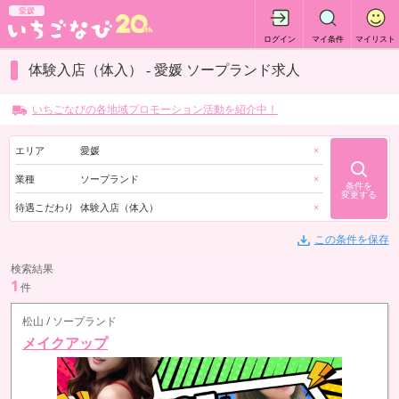
愛媛
ログイン
マイ条件
マイリスト
体験入店（体入） - 愛媛 ソープランド求人
いちごなびの各地域プロモーション活動を紹介中！
エリア
愛媛
×
業種
ソープランド
×
条件を
変更する
待遇こだわり
体験入店（体入）
×
この条件を保存
検索結果
1
件
松山 / ソープランド
メイクアップ