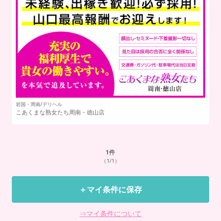
岩国・周南/デリヘル
こあくまな熟女たち周南・徳山店
1
件
（1/1）
＋マイ条件に保存
⇒マイ条件について