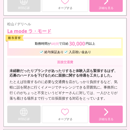
WEB応募
キープする
詳細を見る
松山 / デリヘル
La mode ラ・モード
30,000
勤務時間が
で日給
円以上
6時間
給与保証あり
入店祝い金あり
面接交通費
未経験だったりブランクがあったりすると体験入店も緊張するはず、
応募のハードルを下げるために面接に関する待遇を工夫しました。
たとえば往復するのに必要な交通費を店がしっかり負担するなど、気
軽に話を聞きに行くイメージでチャレンジできる雰囲気に。事務所に
行くのがちょっと不安というビギナーさんに対しては、一人ひとりが
落ち着ける場所まで行って出張面接する対応をとっています。
WEB応募
キープする
詳細を見る