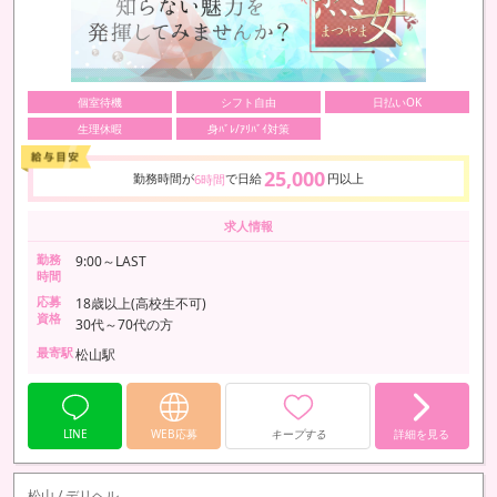
個室待機
シフト自由
日払いOK
生理休暇
身ﾊﾞﾚ/ｱﾘﾊﾞｲ対策
25,000
勤務時間が
で日給
円以上
6時間
求人情報
勤務
9:00～LAST
時間
応募
18歳以上(高校生不可)
資格
30代～70代の方
最寄駅
松山駅
LINE
WEB応募
キープする
詳細を見る
松山 / デリヘル