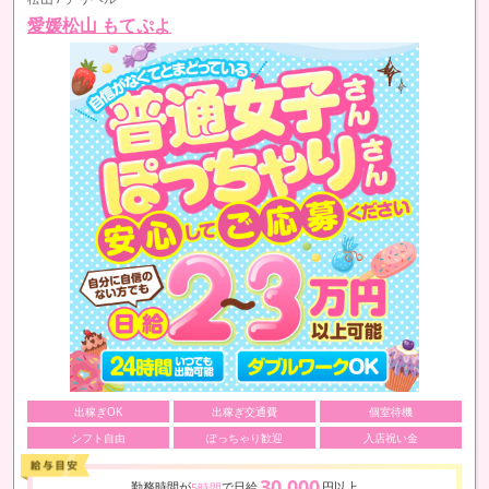
愛媛松山 もてぷよ
出稼ぎOK
出稼ぎ交通費
個室待機
シフト自由
ぽっちゃり歓迎
入店祝い金
30,000
勤務時間が
で日給
円以上
5時間