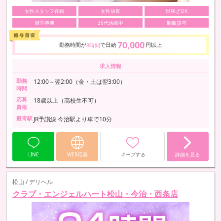
女性スタッフ在籍
女性店長
出稼ぎOK
個室待機
30代活躍中
制服貸与
70,000
勤務時間が
で日給
円以上
8時間
求人情報
勤務
12:00～翌2:00（金・土は翌3:00）
時間
応募
18歳以上（高校生不可）
資格
最寄駅
JR予讃線 今治駅より車で10分
LINE
WEB応募
キープする
詳細を見る
松山 / デリヘル
クラブ・エンジェルハート松山・今治・西条店