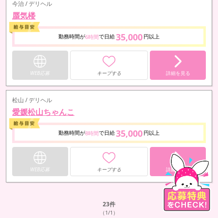
今治 / デリヘル
蜃気楼
35,000
勤務時間が
で日給
円以上
6時間
WEB応募
キープする
詳細を見る
松山 / デリヘル
愛媛松山ちゃんこ
35,000
勤務時間が
で日給
円以上
8時間
WEB応募
キープする
詳細を見る
23
件
（1/1）