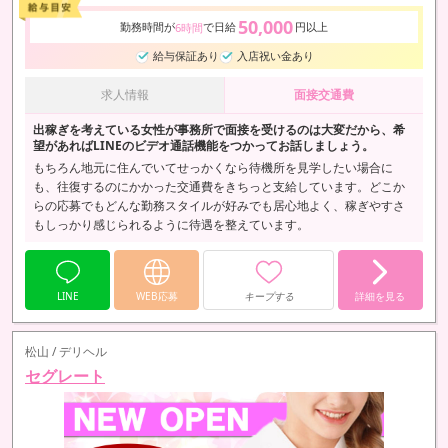
50,000
勤務時間が
で日給
円以上
6時間
給与保証あり
入店祝い金あり
求人情報
面接交通費
出稼ぎを考えている女性が事務所で面接を受けるのは大変だから、希
望があればLINEのビデオ通話機能をつかってお話しましょう。
もちろん地元に住んでいてせっかくなら待機所を見学したい場合に
も、往復するのにかかった交通費をきちっと支給しています。どこか
らの応募でもどんな勤務スタイルが好みでも居心地よく、稼ぎやすさ
もしっかり感じられるように待遇を整えています。
LINE
WEB応募
キープする
詳細を見る
松山 / デリヘル
セグレート