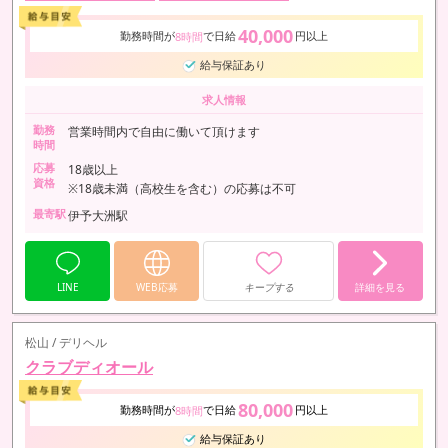
40,000
勤務時間が
で日給
円以上
8時間
給与保証あり
求人情報
勤務
営業時間内で自由に働いて頂けます
時間
応募
18歳以上
資格
※18歳未満（高校生を含む）の応募は不可
最寄駅
伊予大洲駅
LINE
WEB応募
キープする
詳細を見る
松山 / デリヘル
クラブディオール
80,000
勤務時間が
で日給
円以上
8時間
給与保証あり