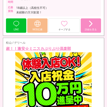
時間
応募
18歳以上（高校生不可）
資格
未経験の方大歓迎！
LINE
WEB応募
キープする
詳細を見る
松山 / デリヘル
超！！激安☆ミニスカぷりぷり倶楽部