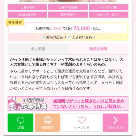
出稼ぎOK
出稼ぎ交通費
掛け持ちOK
未経験者歓迎
30代活躍中
体験入店（体入）
70,000
勤務時間が
で日給
円以上
10時間
給与保証あり
入店祝い金あり
求人情報
面接交通費
がっつり稼げる夜職だからといって求められることは多くはなく、大
人の女性として振る舞うマナーや愛想のよさくらいのもの。
さらに店からサポートとして面接交通費が支給されるなど、頑張りた
いという前向きな気持ちがあれば誰でも挑戦できる雰囲気。本指名を
獲得するための接客のコツもスタッフから指導されて、まったく経験
がないところからでも売れっ子を目指せるのです。
短期間でがつっと稼ぎたいけど店を決め
ていないというなら、うれしい特典がた
っぷりのハードスタイルに在籍してみ
て。
LINE
WEB応募
キープする
詳細を見る