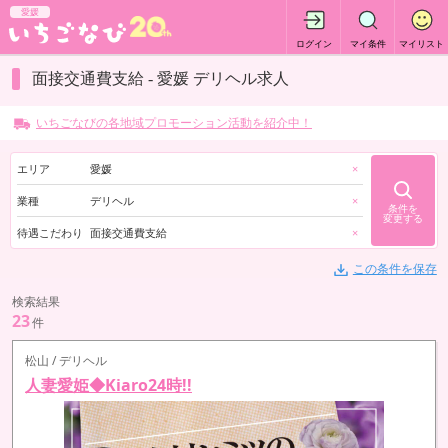
愛媛
ログイン
マイ条件
マイリスト
面接交通費支給 - 愛媛 デリヘル求人
いちごなびの各地域プロモーション活動を紹介中！
エリア
愛媛
×
業種
デリヘル
×
条件を
変更する
待遇こだわり
面接交通費支給
×
この条件を保存
検索結果
23
件
松山 / デリヘル
人妻愛姫◆Kiaro24時!!