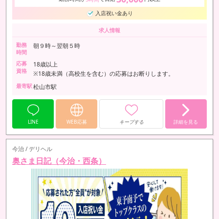
入店祝い金あり
求人情報
勤務
朝９時～翌朝５時
時間
応募
18歳以上
資格
※18歳未満（高校生を含む）の応募はお断りします。
最寄駅
松山市駅
LINE
WEB応募
キープする
詳細を見る
今治 / デリヘル
奥さま日記（今治・西条）