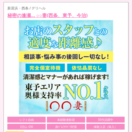
新居浜・西条 / デリヘル
秘密の逢瀬… ○○妻(西条、東予、今治)
シフト自由
未経験者歓迎
30代活躍中
日払いOK
身ﾊﾞﾚ/ｱﾘﾊﾞｲ対策
体験入店（体入）