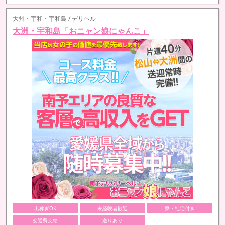
大州・宇和・宇和島 / デリヘル
大洲・宇和島「おニャン娘にゃんこ」
出稼ぎOK
未経験者歓迎
寮・社宅付き
交通費支給
送りあり