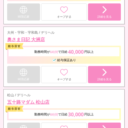
WEB応募
キープする
詳細を見る
大州・宇和・宇和島 / デリヘル
奥さま日記 大洲店
40,000
勤務時間が
で日給
円以上
6時間
給与保証あり
WEB応募
キープする
詳細を見る
松山 / デリヘル
五十路マダム 松山店
30,000
勤務時間が
で日給
円以上
8時間