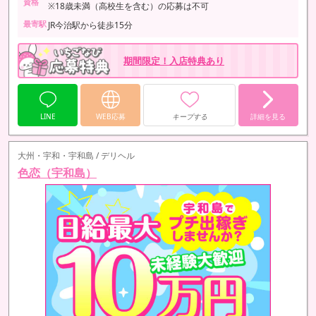
資格
※18歳未満（高校生を含む）の応募は不可
最寄駅
JR今治駅から徒歩15分
期間限定！入店特典あり
LINE
WEB応募
キープする
詳細を見る
大州・宇和・宇和島 / デリヘル
色恋（宇和島）