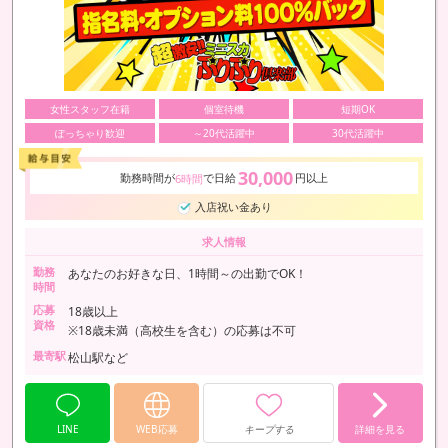
女性スタッフ在籍
個室待機
短期OK
ぽっちゃり歓迎
～20代活躍中
30代活躍中
30,000
勤務時間が
で日給
円以上
6時間
入店祝い金あり
求人情報
勤務
あなたのお好きな日、1時間～の出勤でOK！
時間
応募
18歳以上
資格
※18歳未満（高校生を含む）の応募は不可
最寄駅
松山駅など
LINE
WEB応募
キープする
詳細を見る