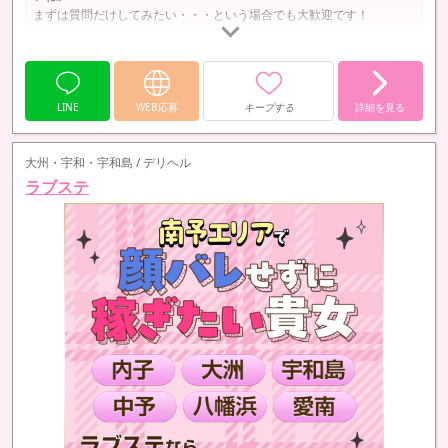
まずは質問だけしてみたい・・・という場合でも大歓迎です！
【STEP2】
☆面接☆
LINE
WEB応募
キープする
詳細を見る
即日の面接もOK！
分からない部分があればなんでもお聞きください。
当日都合が悪くなってしまっても、
大州・宇和・宇和島 / デリヘル
日時の変更ができますのでご安心ください。…
ラブステ