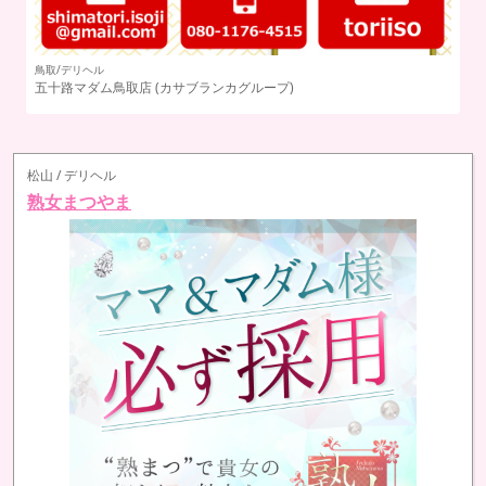
岩
掲載店募集中
こ
> 詳しくはこちら
松山 / デリヘル
熟女まつやま