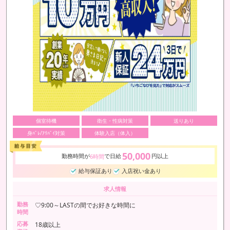
個室待機
衛生・性病対策
送りあり
身ﾊﾞﾚ/ｱﾘﾊﾞｲ対策
体験入店（体入）
50,000
勤務時間が
で日給
円以上
6時間
給与保証あり
入店祝い金あり
求人情報
勤務
♡9:00～LASTの間でお好きな時間に
時間
応募
18歳以上