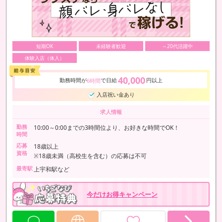
短期OK
未経験者歓迎
～20代活躍中
体験入店（体入）
40,000
勤務時間が
で日給
円以上
6時間
入店祝い金あり
求人情報
勤務
10:00～0:00までの3時間位より、お好きな時間でOK！
時間
応募
18歳以上
資格
※18歳未満（高校生を含む）の応募は不可
最寄駅
上宇和駅など
今だけお得キャンペーン