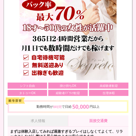
シフト自由
掛け持ちOK
未経験者歓迎
タトゥーOK
経験者/ﾌﾞﾗﾝｸ歓迎
生理休暇
50,000
勤務時間が
で日給
円以上
8時間
求人情報
面接交通費
まずは体験入店してみれば過激すぎるプレイはしなくてよくて、リラ