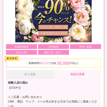
未経験者歓迎
40代歓迎
50代～歓迎
日払いOK
体験入店（体入）
30,000
勤務時間が
で日給
円以上
8時間
求人情報
面接交通費
体験入店の流れ
【STEP1】
☆ご応募・お問い合わせ☆
LINE、電話、ウェブ、メール等お好きな方法でお気軽にご連絡くださ
いね。