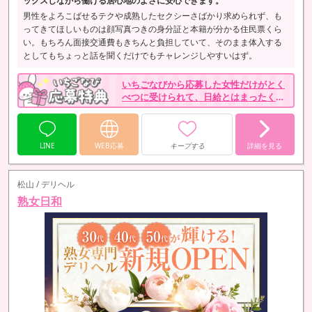
ックスしながら働ける居心地のよさに安心できます。
男性をよろこばせるテクや成熟したセクシーさばかり求められず、も
ってきてほしいものは顔写真つきの身分証と本籍が分かる住民票くら
い。もちろん面接交通費もきちんと負担していて、そのまま体入する
としてもちょっと話を聞くだけでもチャレンジしやすいはず。
いちごなびから応募した女性だけがとく
べつに受けられて、日給とはまったく別
ものとしてもらえるボーナスも特典とし
て用意しました。
LINE
WEB応募
キープする
詳細を見る
松山 / デリヘル
熟女日和