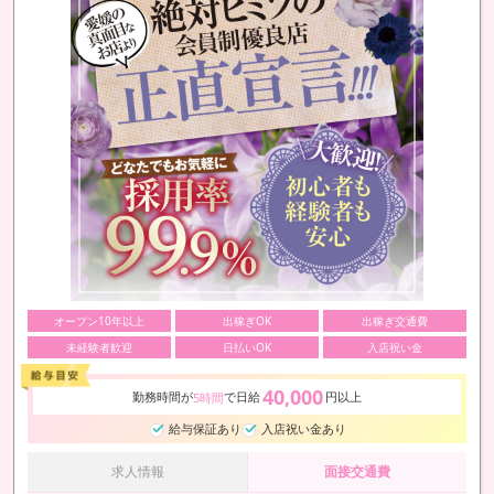
オープン10年以上
出稼ぎOK
出稼ぎ交通費
未経験者歓迎
日払いOK
入店祝い金
40,000
勤務時間が
で日給
円以上
5時間
給与保証あり
入店祝い金あり
求人情報
面接交通費