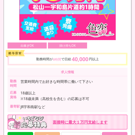
出稼ぎOK
掛け持ちOK
40,000
勤務時間が
で日給
円以上
6時間
求人情報
勤務
営業時間内でお好きな時間帯に働いて下さい
時間
応募
18歳以上
資格
※18歳未満（高校生を含む）の応募は不可
最寄駅
JR宇和島駅など
面接時に最大１万円支給します