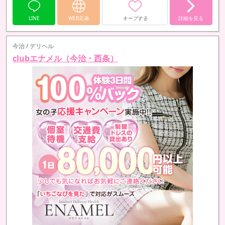
LINE
WEB応募
キープする
詳細を見る
今治 / デリヘル
clubエナメル（今治・西条）