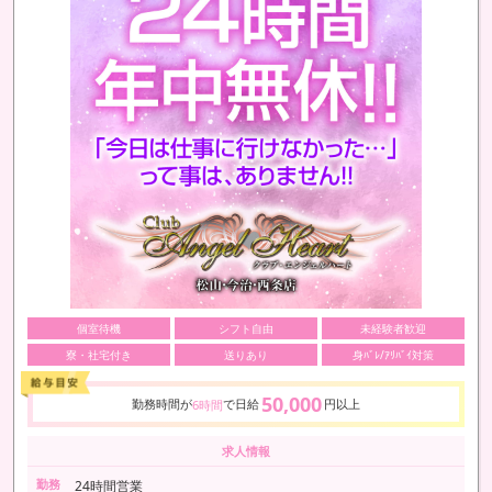
個室待機
シフト自由
未経験者歓迎
寮・社宅付き
送りあり
身ﾊﾞﾚ/ｱﾘﾊﾞｲ対策
50,000
勤務時間が
で日給
円以上
6時間
求人情報
勤務
24時間営業