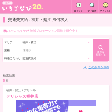
福井
ログイン
マイ条件
マイリスト
交通費支給 - 福井・鯖江 風俗求人
いちごなびの各地域プロモーション活動を紹介中！
エリア
福井・鯖江
×
業種
条件を
変更する
待遇こだわり
交通費支給
×
この条件を保存
検索結果
9
件
福井・鯖江 / デリヘル
デリシャス福井店