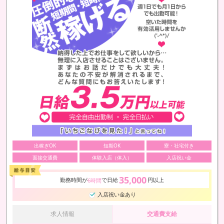
出稼ぎOK
短期OK
寮・社宅付き
面接交通費
体験入店（体入）
入店祝い金
35,000
勤務時間が
で日給
円以上
6時間
入店祝い金あり
求人情報
交通費支給