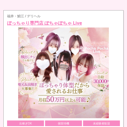
福井・鯖江 / デリヘル
ぽっちゃり専門店 ぽちゃぽちゃ Live
出稼ぎOK
個室待機
未経験者歓迎