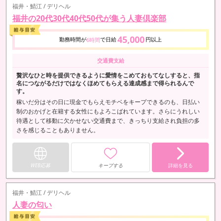
福井・鯖江 / デリヘル
福井の20代30代40代50代が集う人妻倶楽部
45,000
勤務時間が
で日給
円以上
6時間
交通費支給
贅沢なひと時を提供できるように愛情をこめておもてなしすると、指
名につながるだけではなくほめてもらえる達成感まで得られるんで
す。
稼いだ分はその日に現金でもらえモチベをキープできるのも、日払い
制のおかげと在籍する女性にもよろこばれています。さらにうれしい
待遇として移動に欠かせない交通費まで、きっちり支給され負担の多
さを感じることもありません。
WEB応募
キープする
詳細を見る
福井・鯖江 / デリヘル
人妻の匂い