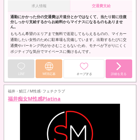
求人情報
交通費支給
通勤にかかった分の交通費は片道分とかではなくて、当たり前に往復
分しっかり支給するからお給料からマイナスになるものもありませ
ん。
もちろん希望のエリアまで無料で送迎してもらえるものの、マイカー
通勤したい女性のために駐車場も完備しています。出勤するたびに交
通費やパーキング代がかさむこともないため、モチベが下がりにくく
ポジティブな気分でマイペースに働けるんです。
LINE
WEB応募
キープする
詳細を見る
福井・鯖江 / M性感･フェチクラブ
福井痴女M性感Platina