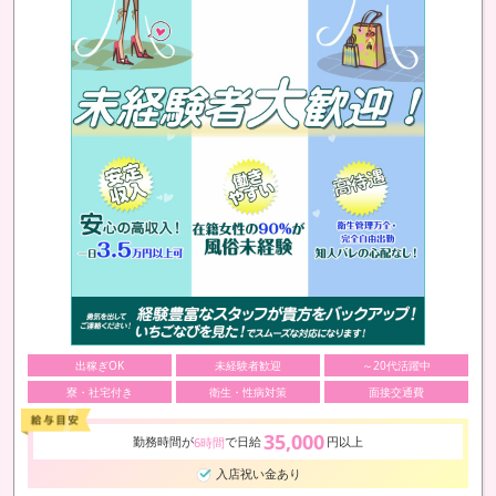
出稼ぎOK
未経験者歓迎
～20代活躍中
寮・社宅付き
衛生・性病対策
面接交通費
35,000
勤務時間が
で日給
円以上
6時間
入店祝い金あり