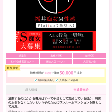
派遣型
出稼ぎOK
短期OK
ｵﾝﾗｲﾝ(WEB)面接あり
体験入店（体入）
入店祝い金
50,000
勤務時間が
で日給
円以上
8時間
給与保証あり
入店祝い金あり
求人情報
交通費支給
通勤するのにかかる費用はすべて手当として支給しているほか、時間
のムダをなくしたいという子のためにワンルームマンションを寮とし
て用意。
場所はメインの派遣先となるホテル街からも歩いてすぐ、とにかく効