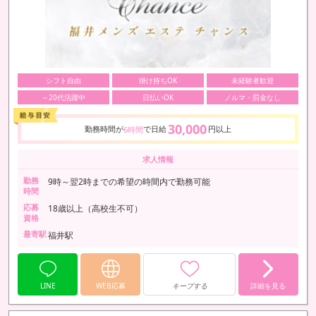
シフト自由
掛け持ちOK
未経験者歓迎
～20代活躍中
日払いOK
ノルマ・罰金なし
30,000
勤務時間が
で日給
円以上
6時間
求人情報
勤務
9時～翌2時までの希望の時間内で勤務可能
時間
応募
18歳以上（高校生不可）
資格
最寄駅
福井駅
LINE
WEB応募
キープする
詳細を見る