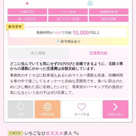
出稼ぎOK
シフト自由
未経験者歓迎
寮・社宅付き
身ﾊﾞﾚ/ｱﾘﾊﾞｲ対策
面接交通費
10,000
勤務時間が
で日給
円以上
1時間
給与保証あり
求人情報
交通費支給
どこに住んでいても気にせずのびのびと在籍できるように、北陸３県
からの通勤にかかった交通費は全額支給しています。
事務所のすぐそばに駐車場もあるためマイカー通勤も快適、待機時間
を車の中で過ごしてもオッケーと自由な雰囲気です。身バレ防止のた
めに少し離れた店に在籍したいけど、電車賃やパーキング代の負担が
気になるという女の子はぜひ応募して。
LINE
WEB応募
キープする
詳細を見る