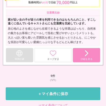
70,000
勤務時間が
で日給
円以上
6時間
交通費支給
家が近い女の子が送りの車を利用できるのはもちろんのこと、すこし
遠くに住んでいるキャストさんにも交通費を支給しています。
居心地のよさを感じながら在籍できるような待遇はばっちり、自然体
の魅力をお客様にアピールして指名に繋げやすいというメリットも。
大人っぽい落ち着いた雰囲気を感じさせるおっとりさんも、にこやか
な笑顔が可愛らしい愛嬌たっぷりな子もどんどん稼げます。
WEB応募
キープする
詳細を見る
9
件
（1/1）
＋マイ条件に保存
⇒マイ条件について