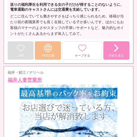
送りの福利厚生を利用できる女の子だけが得することのないように、
電車通勤のキャストさんには交通費を支給しています。
どこに住んでいても働きやすさをばっちり感じられるため、移籍が当
たり前の夜職業界でも長く在籍している子が多いんです。ほかにもお
客様のマナーのよさやスタッフの手厚いサポートなど、魅力的なポイ
ントがたくさんあるからまず体入してみて。
LINE
WEB応募
キープする
詳細を見る
福井・鯖江 / デリヘル
福井人妻営業所