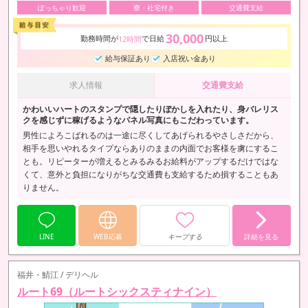
ぽっちゃり歓迎
寮・社宅付き
交通費支給
30,000
勤務時間が
で日給
円以上
12時間
給与保証あり
入店祝い金あり
求人情報
交通費支給
かわいいハートのスタンプで隠したりぼかしを入れたり、身バレリス
クを感じずに稼げるようなパネル写真にもこだわっています。
男性によろこばれるのは一途に尽くしてあげられるやさしさだから、
相手を思いやれるタイプならありのままの内面でお客様を虜にするこ
とも。リピーターが増えるとみるみるお給料がアップするだけではな
くて、意外と負担になりがちな交通費も支給するため損することもあ
りません。
LINE
WEB応募
キープする
詳細を見る
福井・鯖江 / デリヘル
ルート69（ルートシックスティナイン）