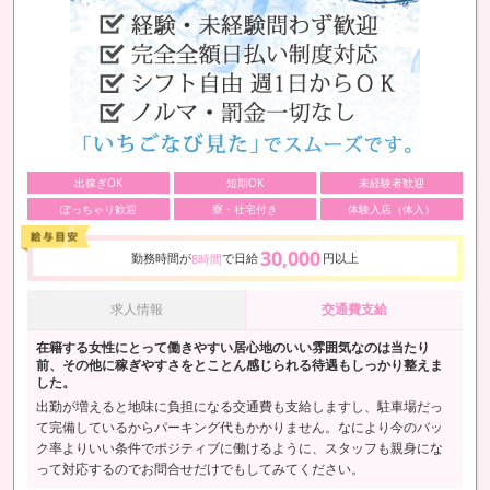
出稼ぎOK
短期OK
未経験者歓迎
ぽっちゃり歓迎
寮・社宅付き
体験入店（体入）
30,000
勤務時間が
で日給
円以上
8時間
求人情報
交通費支給
在籍する女性にとって働きやすい居心地のいい雰囲気なのは当たり
前、その他に稼ぎやすさをとことん感じられる待遇もしっかり整えま
した。
出勤が増えると地味に負担になる交通費も支給しますし、駐車場だっ
て完備しているからパーキング代もかかりません。なにより今のバッ
ク率よりいい条件でポジティブに働けるように、スタッフも親身にな
って対応するのでお問合せだけでもしてみてください。