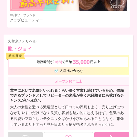
中洲/ソープランド
中
クラブビューティー
湯
久留米 / デリヘル
艶・ジョイ
35,000
勤務時間が
で日給
円以上
8時間
入店祝い金あり
オープン10年以上
業界において老舗といわれるくらい長く営業し続けているため、信頼
できるブランドとしてリピーターの来店が多く未経験者にも稼げるチ
ャンスがいっぱい。
大人の女性と遊べる派遣型として口コミの評判もよく、売り上げにつ
ながりやすいだけでなく良質な客層も魅力的に思えるはず。色気のあ
る容姿やプロらしいテクニックばかりを求められることもなく、想像
しているよりもずっと見た目より人柄が指名されるきっかけに。