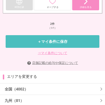
WEB応募
キープする
詳細を見る
2
件
（1/1）
＋マイ条件に保存
⇒マイ条件について
店舗記載の給与や保証について
エリアを変更する
全国
（4002）
九州
（81）