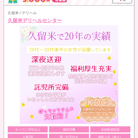
久留米 / デリヘル
久留米デリヘルセンター
オープン10年以上
個室待機
未経験者歓迎
人妻OK
寮・社宅付き
体験入店（体入）