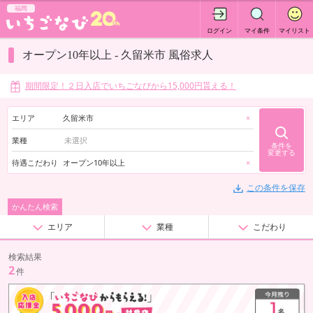
福岡
ログイン
マイ条件
マイリスト
オープン10年以上 - 久留米市 風俗求人
期間限定！２日入店でいちごなびから15,000円貰える！
エリア
久留米市
×
業種
条件を
変更する
待遇こだわり
オープン10年以上
×
この条件を保存
かんたん検索
エリア
業種
こだわり
検索結果
2
件