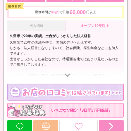
60,000
勤務時間が
で日給
円以上
8時間
求人情報
オープン10年以上
久留米で20年の実績。土台がしっかりした法人経営
久留米で20年の実績を持つ、老舗のデリヘル店です。
しかも、法人経営になりますので、社会保険、厚生年金などにも加入
できます。
土台がしっかりした会社なので、待遇面も他ではあまり見ないものま
でご用意しております。
もちろん、保育園の書類や源泉徴収なども出すことも可能です。
いちごなび限定『3日間5万円保証』