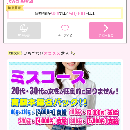
jewel高崎店
50,000
勤務時間が
で日給
円以上
8時間
WEB応募
キープする
詳細を見る