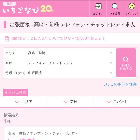
群馬
ログイン
マイ条件
マイリスト
出張面接 - 高崎・前橋 テレフォン・チャットレディ求人
期間限定！２日入店でいちごなびから15,000円貰える！
エリア
高崎・前橋
×
業種
テレフォン・チャットレディ
×
条件を
変更する
待遇こだわり
出張面接
×
この条件を保存
かんたん検索
エリア
業種
こだわり
検索結果
1
件
高崎・前橋 / テレフォン・チャットレディ