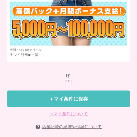
土浦・つくば/デリヘル
土
キレイ計画in土浦
推
1
件
（1/1）
＋マイ条件に保存
⇒マイ条件について
店舗記載の給与や保証について