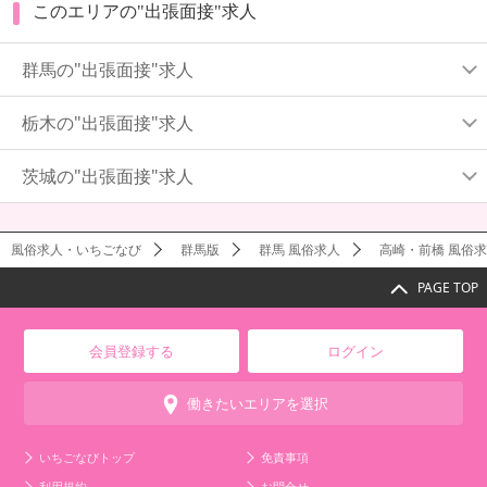
このエリアの"出張面接"求人
群馬の"出張面接"求人
栃木の"出張面接"求人
茨城の"出張面接"求人
風俗求人・いちごなび
群馬版
群馬 風俗求人
高崎・前橋 風俗
PAGE TOP
会員登録する
ログイン
働きたいエリアを選択
いちごなびトップ
免責事項
利用規約
お問合せ