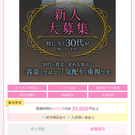
オープン10年以上
シフト自由
経験者/ﾌﾞﾗﾝｸ歓迎
30代活躍中
制服貸与
生理休暇
35,000
勤務時間が
で日給
円以上
6時間
給与保証あり
入店祝い金あり
求人情報
制服貸与