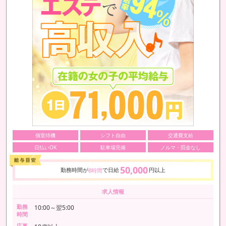
個室待機
シフト自由
交通費支給
日払いOK
駐車場完備
ノルマ・罰金なし
50,000
勤務時間が
で日給
円以上
8時間
求人情報
勤務
10:00～翌5:00
時間
応募