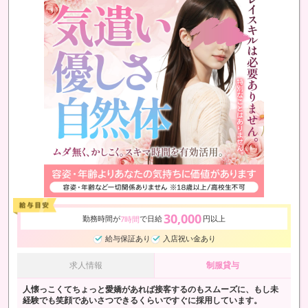
30,000
勤務時間が
で日給
円以上
7時間
給与保証あり
入店祝い金あり
求人情報
制服貸与
人懐っこくてちょっと愛嬌があれば接客するのもスムーズに、もし未
経験でも笑顔であいさつできるくらいですぐに採用しています。