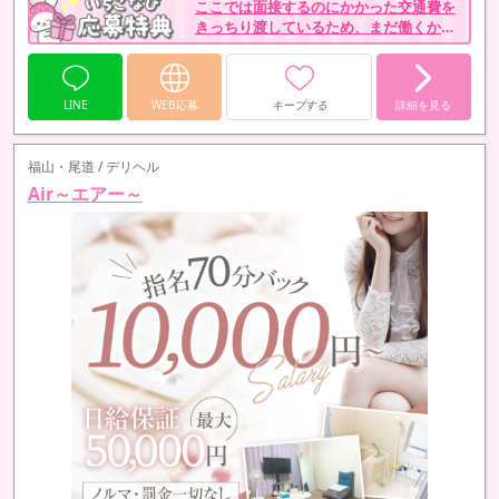
ここでは面接するのにかかった交通費を
きっちり渡しているため、まだ働くかど
うかはっきり決めていなくても応募して
みてください。
LINE
WEB応募
キープする
詳細を見る
福山・尾道 / デリヘル
Air～エアー～