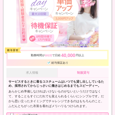
40,000
勤務時間が
で日給
円以上
8時間
給与保証あり
求人情報
制服貸与
サービスするときに着るコスチュームはいつでも貸し出ししているた
め、採用されてからじっさいに働きはじめるまでもスピーディー。
あらかじめ準備しなければいけないものがないというだけではなく
て、することもすぐにだれでも覚えられるくらいにシンプルです。だ
から思い立ったタイミングでチャレンジできるのはもちろんのこと、
ふだんとちがった衣装を着ればメリハリもつけられます。