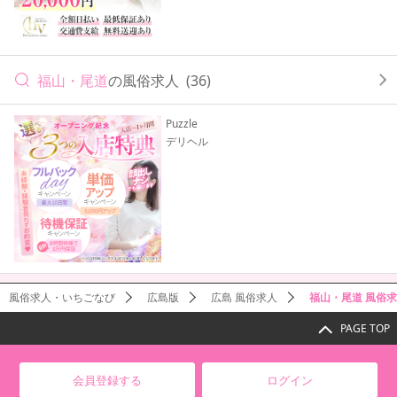
福山・尾道
の風俗求人
(36)
Puzzle
デリヘル
風俗求人・いちごなび
広島版
広島 風俗求人
福山・尾道 風俗
PAGE TOP
会員登録する
ログイン