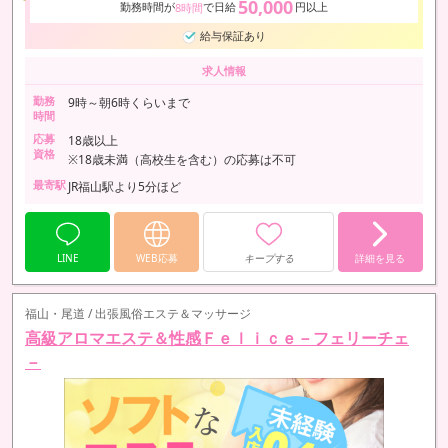
50,000
勤務時間が
で日給
円以上
8時間
給与保証あり
求人情報
勤務
9時～朝6時くらいまで
時間
応募
18歳以上
資格
※18歳未満（高校生を含む）の応募は不可
最寄駅
JR福山駅より5分ほど
LINE
WEB応募
キープする
詳細を見る
福山・尾道 / 出張風俗エステ＆マッサージ
高級アロマエステ＆性感Ｆｅｌｉｃｅ－フェリーチェ
－