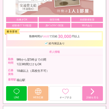
出稼ぎOK
個室待機
未経験者歓迎
経験者/ﾌﾞﾗﾝｸ歓迎
身ﾊﾞﾚ/ｱﾘﾊﾞｲ対策
Wi-Fiあり
30,000
勤務時間が
で日給
円以上
5時間
給与保証あり
求人情報
勤務
9時から翌5時までの間
時間
1日3時間だけもOK
応募
18歳以上（高校生不可）
資格
最寄駅
福山駅
LINE
WEB応募
キープする
詳細を見る