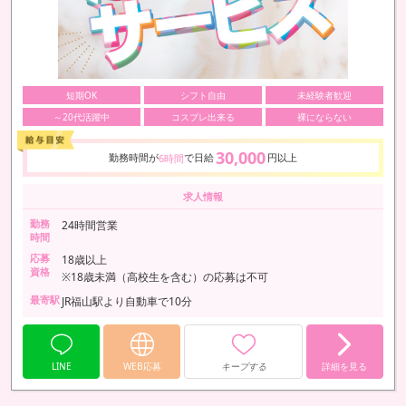
短期OK
シフト自由
未経験者歓迎
～20代活躍中
コスプレ出来る
裸にならない
30,000
勤務時間が
で日給
円以上
6時間
求人情報
勤務
24時間営業
時間
応募
18歳以上
資格
※18歳未満（高校生を含む）の応募は不可
最寄駅
JR福山駅より自動車で10分
LINE
WEB応募
キープする
詳細を見る