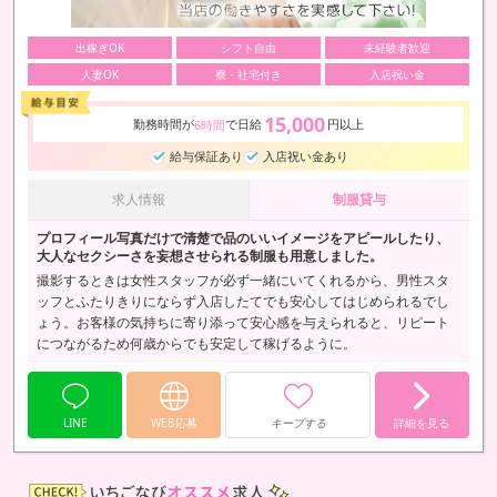
出稼ぎOK
シフト自由
未経験者歓迎
人妻OK
寮・社宅付き
入店祝い金
15,000
勤務時間が
で日給
円以上
6時間
給与保証あり
入店祝い金あり
求人情報
制服貸与
プロフィール写真だけで清楚で品のいいイメージをアピールしたり、
大人なセクシーさを妄想させられる制服も用意しました。
撮影するときは女性スタッフが必ず一緒にいてくれるから、男性スタ
ッフとふたりきりにならず入店したてでも安心してはじめられるでし
ょう。お客様の気持ちに寄り添って安心感を与えられると、リピート
につながるため何歳からでも安定して稼げるように。
LINE
WEB応募
キープする
詳細を見る