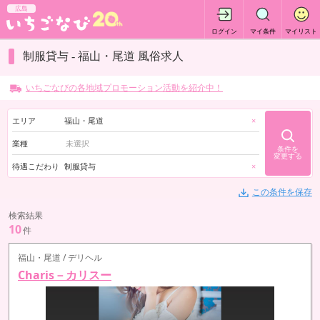
広島
ログイン
マイ条件
マイリスト
制服貸与 - 福山・尾道 風俗求人
いちごなびの各地域プロモーション活動を紹介中！
エリア
福山・尾道
×
業種
条件を
変更する
待遇こだわり
制服貸与
×
この条件を保存
検索結果
10
件
福山・尾道 / デリヘル
Charis－カリスー