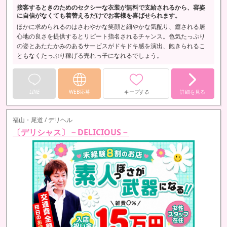
接客するときのためのセクシーな衣装が無料で支給されるから、容姿
に自信がなくても着替えるだけでお客様を喜ばせられます。
ほかに求められるのはさわやかな笑顔と細やかな気配り、癒される居
心地の良さを提供するとリピート指名されるチャンス。色気たっぷり
の姿とあたたかみのあるサービスがドキドキ感を演出、飽きられるこ
ともなくたっぷり稼げる売れっ子になれるでしょう。
LINE
WEB応募
キープする
詳細を見る
福山・尾道 / デリヘル
〔デリシャス〕－DELICIOUS－