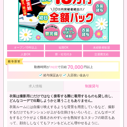
オープン10年以上
短期OK
未経験者歓迎
人妻OK
寮・社宅付き
交通費支給
70,000
勤務時間が
で日給
円以上
7時間
給与保証あり
入店祝い金あり
求人情報
制服貸与
衣装は撮影用にだけではなく接客する際に着用するものも貸し出し、
どんなコーデで出勤しようかと迷うこともありません。
衣装ルームには自撮り映えするような背景を用意しているなど、撮影
するだけでもテンションが上がる仕掛けをいろいろと。どんなポーズ
をするとウケがよく指名されやすいかを熟知するスタッフの助言もあ
って、顔出ししなくてもファンをどんどん増やせるように。