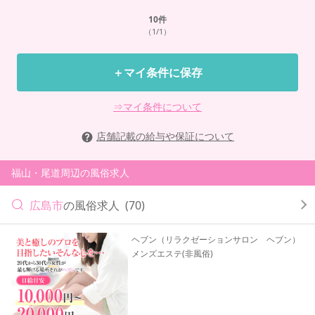
10
件
（1/1）
＋マイ条件に保存
⇒マイ条件について
店舗記載の給与や保証について
福山・尾道周辺の風俗求人
広島市
の風俗求人
(70)
ヘブン（リラクゼーションサロン ヘブン）
メンズエステ(非風俗)