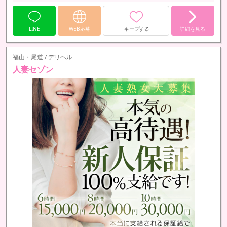
LINE
WEB応募
キープする
詳細を見る
福山・尾道 / デリヘル
人妻セゾン