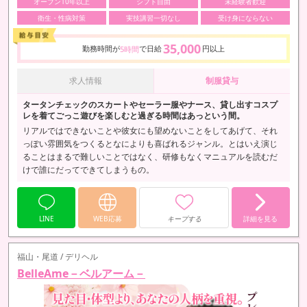
オープン10年以上
シフト自由
未経験者歓迎
衛生・性病対策
実技講習一切なし
受け身にならない
35,000
勤務時間が
で日給
円以上
5時間
求人情報
制服貸与
タータンチェックのスカートやセーラー服やナース、貸し出すコスプ
レを着てごっこ遊びを楽しむと過ぎる時間はあっという間。
リアルではできないことや彼女にも望めないことをしてあげて、それ
っぽい雰囲気をつくるとなによりも喜ばれるジャンル。とはいえ演じ
ることはまるで難しいことではなく、研修もなくマニュアルを読むだ
けで誰にだってできてしまうもの。
LINE
WEB応募
キープする
詳細を見る
福山・尾道 / デリヘル
BelleAme－ベルアーム－