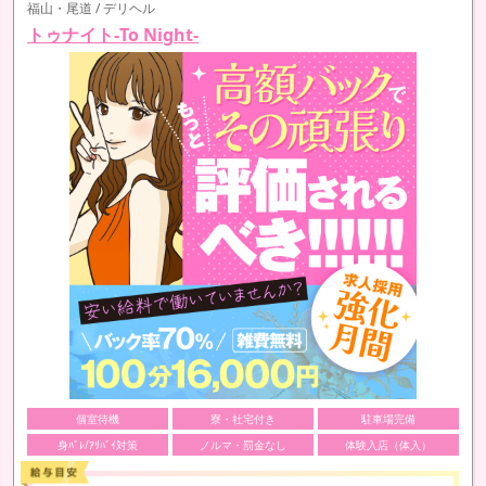
福山・尾道 / デリヘル
トゥナイト-To Night-
個室待機
寮・社宅付き
駐車場完備
身ﾊﾞﾚ/ｱﾘﾊﾞｲ対策
ノルマ・罰金なし
体験入店（体入）