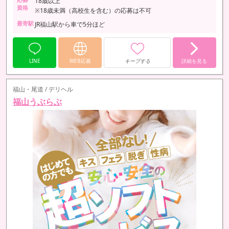
18歳以上
資格
※18歳未満（高校生を含む）の応募は不可
最寄駅
JR福山駅から車で5分ほど
LINE
WEB応募
キープする
詳細を見る
福山・尾道 / デリヘル
福山うぶらぶ