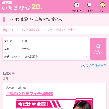
広島
ログイン
マイ条件
マイリスト
～20代活躍中 - 広島 M性感求人
いちごなびの各地域プロモーション活動を紹介中！
エリア
広島
×
業種
M性感
×
条件を
変更する
待遇こだわり
～20代活躍中
×
この条件を保存
検索結果
2
件
広島市 / M性感
広島痴女性感フェチ倶楽部