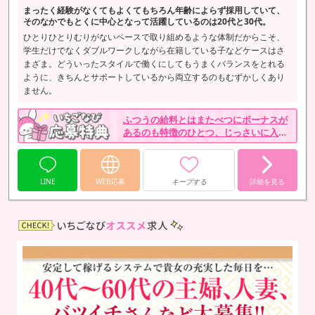
まったく経験がなくてもよくてもちろん年齢によらず採用していて、
そのなかでもとくに中心となって活躍しているのは20代と30代。
ひとりひとりむりがないペースで取り組めるような体制だからこそ、
学生だけでなくダブルワークしながら在籍している子などケースはさ
まざま。どういったスタイルで働くにしてもうまくバランスをとれる
ように、きちんとサポートしているから両立するのもむずかしくあり
ません。
ふつうの給料とはまたべつにボーナスが
あるのも特徴のひとつ、じっさいに入店
した子を対象に祝い金をきっちり支給し
ています。
LINE
WEB応募
キープする
詳細を見る