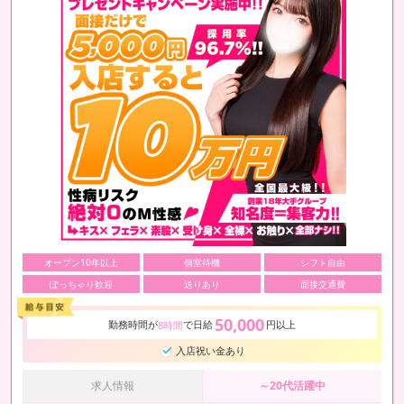
オープン10年以上
個室待機
シフト自由
ぽっちゃり歓迎
送りあり
面接交通費
50,000
勤務時間が
で日給
円以上
8時間
入店祝い金あり
求人情報
～20代活躍中