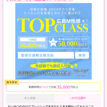
35,000
勤務時間が
で日給
円以上
7時間
求人情報
～20代活躍中
たいせつなのはリフレッシュできるひとときを味わってもらうこと、