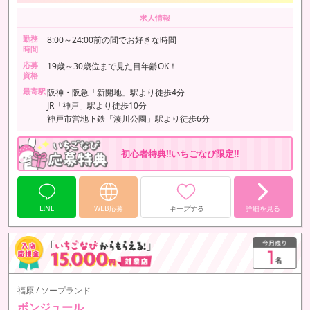
求人情報
勤務
8:00～24:00前の間でお好きな時間
時間
応募
19歳～30歳位まで見た目年齢OK！
資格
最寄駅
阪神・阪急「新開地」駅より徒歩4分
JR「神戸」駅より徒歩10分
神戸市営地下鉄「湊川公園」駅より徒歩6分
初心者特典‼いちごなび限定‼
LINE
WEB応募
キープする
詳細を見る
福原 / ソープランド
ボンジュール