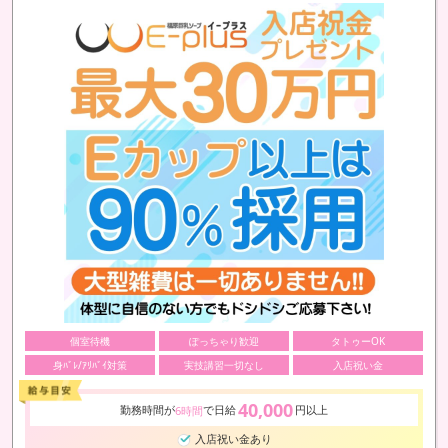
個室待機
ぽっちゃり歓迎
タトゥーOK
身ﾊﾞﾚ/ｱﾘﾊﾞｲ対策
実技講習一切なし
入店祝い金
40,000
勤務時間が
で日給
円以上
6時間
入店祝い金あり