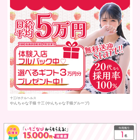
日本橋/ホテルヘルス
三
(やんちゃな子猫グループ)
スピード日本橋
(スピードグ