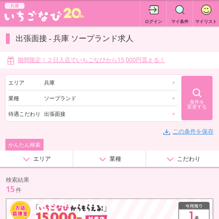
兵庫
ログイン
マイ条件
マイリスト
出張面接 - 兵庫 ソープランド求人
期間限定！２日入店でいちごなびから15,000円貰える！
エリア
兵庫
×
業種
ソープランド
×
条件を
変更する
待遇こだわり
出張面接
×
この条件を保存
かんたん検索
エリア
業種
こだわり
検索結果
15
件