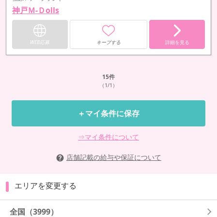
神戸Ｍ-Ｄolls
WEB応募
キープする
詳細を見る
15
件
（1/1）
＋マイ条件に保存
⇒マイ条件について
店舗記載の給与や保証について
エリアを変更する
全国
（3999）