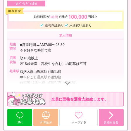
身ﾊﾞﾚ/ｱﾘﾊﾞｲ対策
100,000
勤務時間が
で日給
円以上
6時間
給与保証あり
入店祝い金あり
求人情報
勤務
■営業時間→AM7:00〜23:30
時間
☺️お好きな時間で⏰
応募
🥰18歳以上
資格
※18歳未満（高校生を含む）の応募は不可
最寄駅
🚃JR比叡山坂本駅 (湖西線)
🚃JRおごと温泉駅 (湖西線)
🚃京阪 坂本比叡山口駅 (石山坂本線)
最寄駅から店まで無料送迎🚗
🚗マイカー勤務可能（無料🅿️駐車場完備）
全員に面接交通費支給致します。
LINE
WEB応募
キープする
詳細を見る