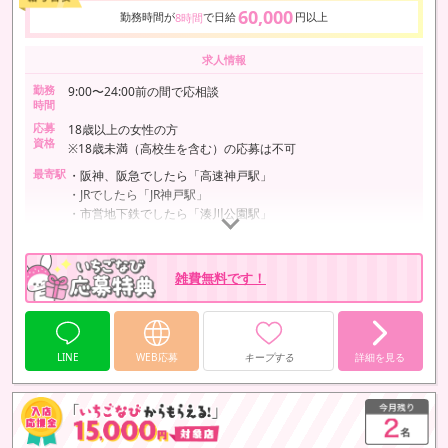
60,000
勤務時間が
で日給
円以上
8時間
求人情報
勤務
9:00〜24:00前の間で応相談
時間
応募
18歳以上の女性の方
資格
※18歳未満（高校生を含む）の応募は不可
最寄駅
・阪神、阪急でしたら「高速神戸駅」
・JRでしたら「JR神戸駅」
・市営地下鉄でしたら「湊川公園駅」
駅までお迎えにあがります
雑費無料です！
LINE
WEB応募
キープする
詳細を見る