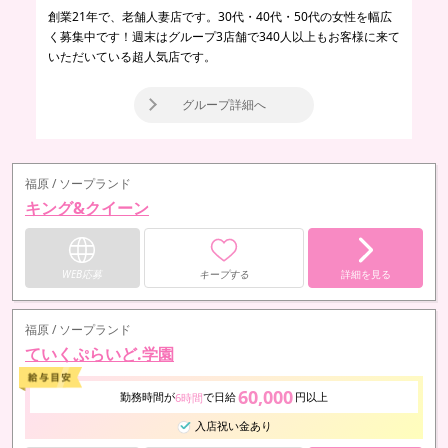
創業21年で、老舗人妻店です。30代・40代・50代の女性を幅広
く募集中です！週末はグループ3店舗で340人以上もお客様に来て
いただいている超人気店です。
グループ詳細へ
福原 / ソープランド
キング&クイーン
WEB応募
キープする
詳細を見る
福原 / ソープランド
ていくぷらいど.学園
60,000
勤務時間が
で日給
円以上
6時間
入店祝い金あり