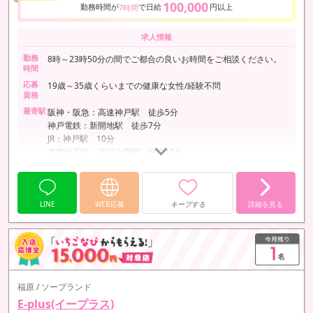
100,000
勤務時間が
で日給
円以上
7時間
求人情報
勤務
8時～23時50分の間でご都合の良いお時間をご相談ください。
時間
応募
19歳～35歳くらいまでの健康な女性/経験不問
資格
最寄駅
阪神・阪急：高速神戸駅 徒歩5分
神戸電鉄：新開地駅 徒歩7分
JR：神戸駅 10分
市営地下鉄：湊川公園駅 徒歩10分
※送迎あり
LINE
WEB応募
キープする
詳細を見る
福原 / ソープランド
E-plus(イープラス)