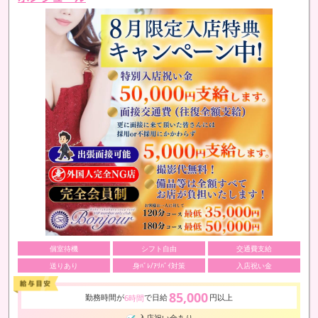
個室待機
シフト自由
交通費支給
送りあり
身ﾊﾞﾚ/ｱﾘﾊﾞｲ対策
入店祝い金
85,000
勤務時間が
で日給
円以上
6時間
入店祝い金あり