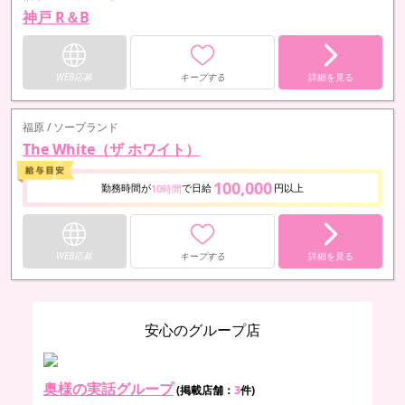
神戸 R＆B
WEB応募
キープする
詳細を見る
福原 / ソープランド
The White（ザ ホワイト）
100,000
勤務時間が
で日給
円以上
10時間
WEB応募
キープする
詳細を見る
安心のグループ店
奥様の実話グループ
(掲載店舗：
3
件)