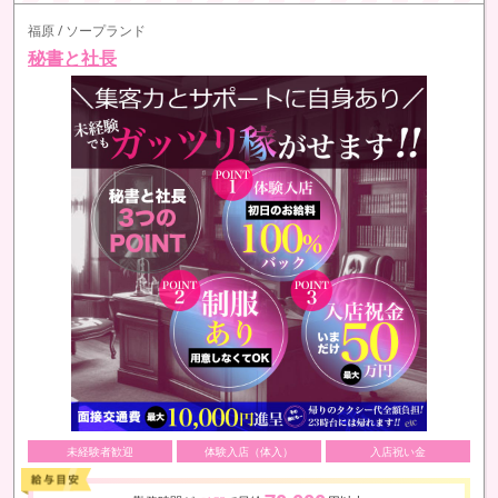
福原 / ソープランド
秘書と社長
未経験者歓迎
体験入店（体入）
入店祝い金