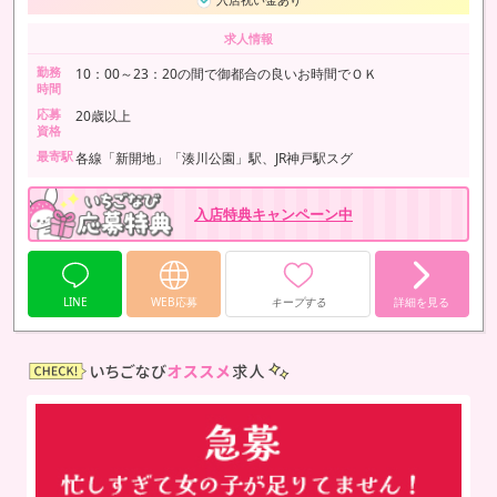
求人情報
勤務
10：00～23：20の間で御都合の良いお時間でＯＫ
時間
応募
20歳以上
資格
最寄駅
各線「新開地」「湊川公園」駅、JR神戸駅スグ
入店特典キャンペーン中
LINE
WEB応募
キープする
詳細を見る