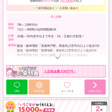
70,000
勤務時間が
で日給
円以上
8時間
給与保証あり
入店祝い金あり
求人情報
勤務
7時～23時50分
時間
1日2～3時間の短時間勤務OK
応募
20歳～30代前半位まで学生・OL・主婦の方歓迎！
資格
最寄駅
阪急・阪神電鉄「高速神戸駅」西改札口④号出口より徒歩3分
阪急・阪神電鉄「新開地駅」東改札口③号出口より徒歩5分
神戸市営地下鉄「湊川公園駅」東出口④より徒歩6分
入店祝金最大50万円！
LINE
WEB応募
キープする
詳細を見る