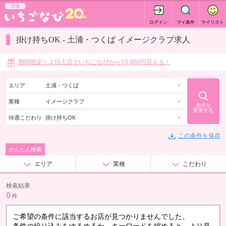
茨城
ログイン
マイ条件
マイリスト
掛け持ちOK - 土浦・つくば イメージクラブ求人
期間限定！２日入店でいちごなびから15,000円貰える！
エリア
土浦・つくば
×
業種
イメージクラブ
×
条件を
変更する
待遇こだわり
掛け持ちOK
×
この条件を保存
かんたん検索
エリア
業種
こだわり
検索結果
0
件
ご希望の条件に該当するお店が見つかりませんでした。
条件の絞り込みをゆるめるか、キーワードを縮めると、より見