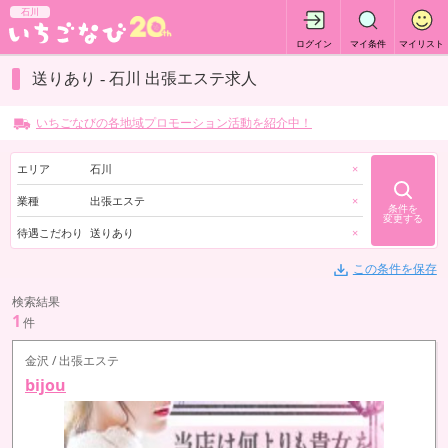
石川
ログイン
マイ条件
マイリスト
送りあり - 石川 出張エステ求人
いちごなびの各地域プロモーション活動を紹介中！
エリア
石川
×
業種
出張エステ
×
条件を
変更する
待遇こだわり
送りあり
×
この条件を保存
検索結果
1
件
金沢 / 出張エステ
bijou