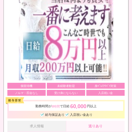
個室待機
未経験者歓迎
身ﾊﾞﾚ/ｱﾘﾊﾞｲ対策
ノルマ・罰金なし
受け身にならない
入店祝い金
60,000
勤務時間が
で日給
円以上
8時間
給与保証あり
入店祝い金あり
求人情報
送りあり