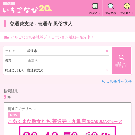
香川
ログイン
マイ条件
マイリスト
交通費支給 - 善通寺 風俗求人
いちごなびの各地域プロモーション活動を紹介中！
エリア
善通寺
×
業種
条件を
変更する
待遇こだわり
交通費支給
×
この条件を保存
検索結果
5
件
善通寺 / デリヘル
NEW
こあくまな熟女たち 善通寺・丸亀店
(KOAKUMAグループ)