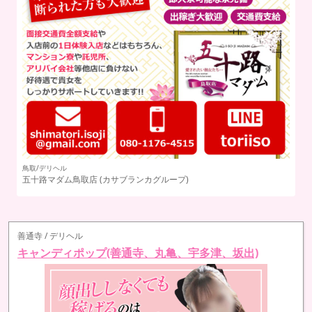
鳥取/デリヘル
五十路マダム鳥取店
(カサブランカグループ)
善通寺 / デリヘル
キャンディポップ(善通寺、丸亀、宇多津、坂出)