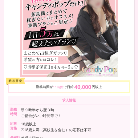
40,000
勤務時間が
で日給
円以上
11時間
求人情報
勤務
朝９時半から翌３時
時間
ご都合がいい時間帯で！
応募
18歳以上
資格
※18歳未満（高校生を含む）の応募は不可
最寄駅