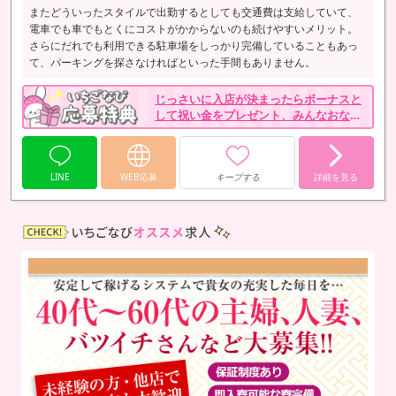
またどういったスタイルで出勤するとしても交通費は支給していて、
電車でも車でもとくにコストがかからないのも続けやすいメリット。
さらにだれでも利用できる駐車場をしっかり完備していることもあっ
て、パーキングを探さなければといった手間もありません。
じっさいに入店が決まったらボーナスと
して祝い金をプレゼント、みんなおなじ
くもらえるから未経験でもとくにハンデ
になりません。
LINE
WEB応募
キープする
詳細を見る