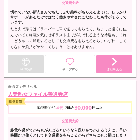
交通費支給
慣れていない新人さんでもたっぷり給料がもらえるように、しっかり
サポートがあるだけではなく働きやすさにこだわった条件がそろって
います。
たとえば帰りはドライバーに車で送ってもらえて、ちょっと遠くに住
んでいても終電を気にせずラストまでがんばれるような待遇も。それ
にどうやって通勤するとしても交通費をもらえるから、いずれにして
もなにか負担がかかってしまうことはありません。
WEB応募
キープする
詳細を見る
善通寺 / デリヘル
人妻熟女ファイル善通寺店
30,000
勤務時間が
で日給
円以上
6時間
交通費支給
終電を過ぎてからもがんばるというなら送りをつかえるうえに、早い
時間だけ働くとしても交通費をもらえるからどちらにせよ損はしませ