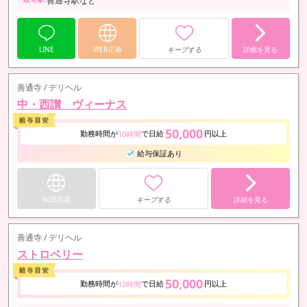
善通寺駅など
LINE
WEB応募
キープする
詳細を見る
善通寺 / デリヘル
中・西讃 ヴィーナス
50,000
勤務時間が
で日給
円以上
10時間
給与保証あり
WEB応募
キープする
詳細を見る
善通寺 / デリヘル
ストロベリー
50,000
勤務時間が
で日給
円以上
12時間