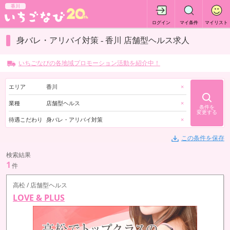
香川
ログイン
マイ条件
マイリスト
身バレ・アリバイ対策 - 香川 店舗型ヘルス求人
いちごなびの各地域プロモーション活動を紹介中！
エリア
香川
×
業種
店舗型ヘルス
×
条件を
変更する
待遇こだわり
身バレ・アリバイ対策
×
この条件を保存
検索結果
1
件
高松 / 店舗型ヘルス
LOVE & PLUS