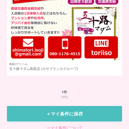
鳥取/デリヘル
五十路マダム鳥取店
(カサブランカグループ)
1
件
（1/1）
＋マイ条件に保存
⇒マイ条件について