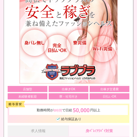
店舗型
出稼ぎOK
出稼ぎ交通費
未経験者歓迎
寮・社宅付き
日払いOK
50,000
勤務時間が
で日給
円以上
8時間
給与保証あり
求人情報
身ﾊﾞﾚ/ｱﾘﾊﾞｲ対策