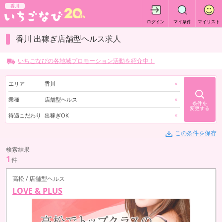
香川
ログイン
マイ条件
マイリスト
香川 出稼ぎ店舗型ヘルス求人
いちごなびの各地域プロモーション活動を紹介中！
エリア
香川
×
業種
店舗型ヘルス
×
条件を
変更する
待遇こだわり
出稼ぎOK
×
この条件を保存
検索結果
1
件
高松 / 店舗型ヘルス
LOVE & PLUS