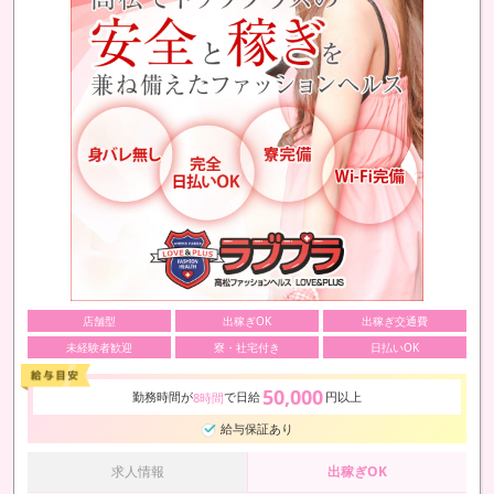
店舗型
出稼ぎOK
出稼ぎ交通費
未経験者歓迎
寮・社宅付き
日払いOK
50,000
勤務時間が
で日給
円以上
8時間
給与保証あり
求人情報
出稼ぎOK