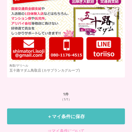
鳥取/デリヘル
五十路マダム鳥取店
(カサブランカグループ)
1
件
（1/1）
＋マイ条件に保存
⇒マイ条件について