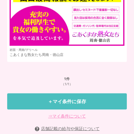
岩国・周南/デリヘル
こあくまな熟女たち周南・徳山店
1
件
（1/1）
＋マイ条件に保存
⇒マイ条件について
店舗記載の給与や保証について