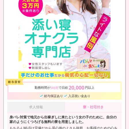
20,000
勤務時間が
で日給
円以上
5時間
給与保証あり
入店祝い金あり
求人情報
寮・社宅付き
身バレ対策で地元から出稼ぎしに来たという女の子のために、自分の
家のようにくつろげる無料の寮を用意しました。
もちろんWi-Fiは完備だから居心地のよさも抜群、お客様のための心を