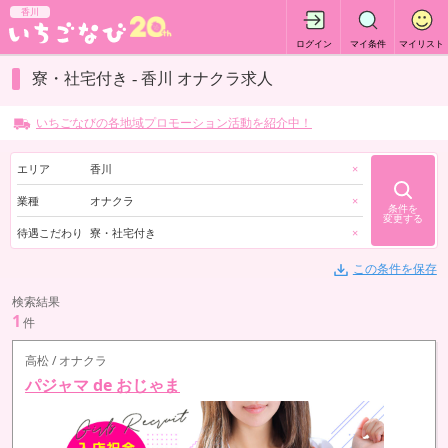
香川
ログイン
マイ条件
マイリスト
寮・社宅付き - 香川 オナクラ求人
いちごなびの各地域プロモーション活動を紹介中！
エリア
香川
×
業種
オナクラ
×
条件を
変更する
待遇こだわり
寮・社宅付き
×
この条件を保存
検索結果
1
件
高松 / オナクラ
パジャマ de おじゃま