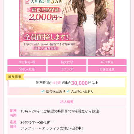
掛け持ちOK
熟女歓迎
40代歓迎
50代～歓迎
日払いOK
面接交通費
30,000
勤務時間が
で日給
円以上
6時間
給与保証あり
入店祝い金あり
求人情報
勤務
10時～24時（ご希望の時間帯で4時間位から歓迎）
時間
応募
30代後半〜50代後半
資格
アラフォー～アラフィフ女性が活躍中!!