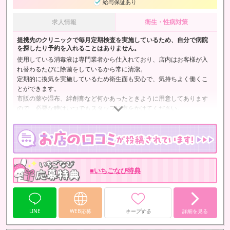
給与保証あり
求人情報
衛生・性病対策
提携先のクリニックで毎月定期検査を実施しているため、自分で病院
を探したり予約を入れることはありません。
使用している消毒液は専門業者から仕入れており、店内はお客様が入
れ替わるたびに除菌をしているから常に清潔。
定期的に換気を実施しているため衛生面も安心で、気持ちよく働くこ
とができます。
市販の薬や湿布、絆創膏など何かあったときように用意してあります
ので、必要な時はいつでもスタッフに声をかけてください。
■いちごなび特典
LINE
WEB応募
キープする
詳細を見る