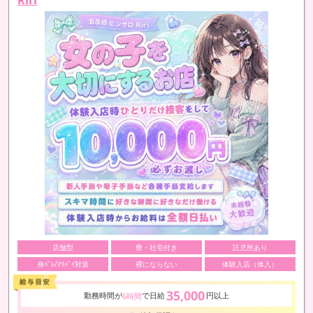
店舗型
寮・社宅付き
託児所あり
身ﾊﾞﾚ/ｱﾘﾊﾞｲ対策
裸にならない
体験入店（体入）
35,000
勤務時間が
で日給
円以上
6時間