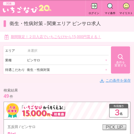
関東
ログイン
マイ条件
マイリスト
衛生・性病対策 - 関東エリア ピンサロ求人
期間限定！２日入店でいちごなびから15,000円貰える！
エリア
業種
ピンサロ
×
条件を
変更する
待遇こだわり
衛生・性病対策
×
この条件を保存
検索結果
49
件
五反田 / ピンサロ
Riri