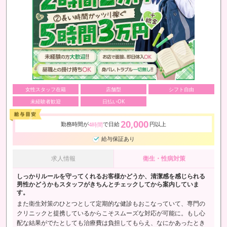
女性スタッフ在籍
店舗型
シフト自由
未経験者歓迎
日払いOK
20,000
勤務時間が
で日給
円以上
4時間
給与保証あり
求人情報
衛生・性病対策
しっかりルールを守ってくれるお客様かどうか、清潔感を感じられる
男性かどうかもスタッフがきちんとチェックしてから案内していま
す。
また衛生対策のひとつとして定期的な健診もおこなっていて、専門の
クリニックと提携しているからこそスムーズな対応が可能に。もし心
配な結果がでたとしても治療費は負担してもらえ、なにかあったとき