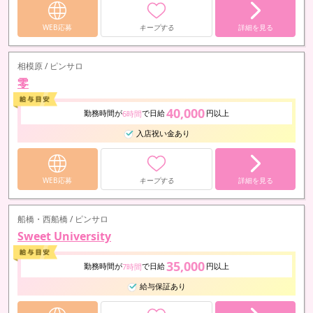
容姿や見た目よりも、あなたの性格を重視して採用致します。
当店では、特に30代から50代以上の女性を歓迎しています。
また、OLさんやフリーター、主婦の方も大歓迎で…
WEB応募
キープする
詳細を見る
相模原 / ピンサロ
零
40,000
勤務時間が
で日給
円以上
6時間
入店祝い金あり
WEB応募
キープする
詳細を見る
船橋・西船橋 / ピンサロ
Sweet University
35,000
勤務時間が
で日給
円以上
7時間
給与保証あり