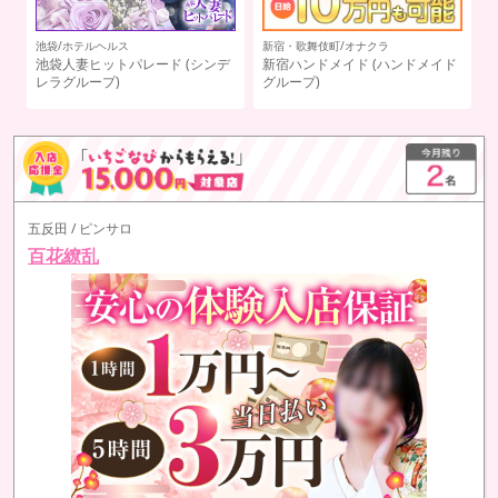
池袋/オナクラ
新
ド
ハンドキャンパス池袋
(スイカグ
ハ
ループ)
ル
五反田 / ピンサロ
百花繚乱