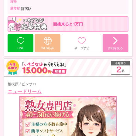
資格
最寄駅
新宿駅
面接来ると1万円
LINE
WEB応募
キープする
詳細を見る
相模原 / ピンサロ
ニュードリーム