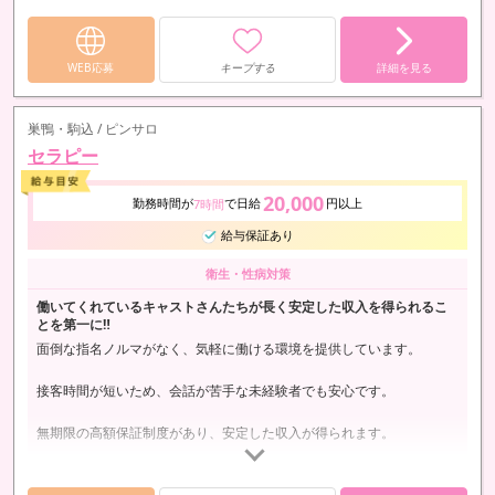
WEB応募
キープする
詳細を見る
巣鴨・駒込 / ピンサロ
セラピー
20,000
勤務時間が
で日給
円以上
7時間
給与保証あり
衛生・性病対策
働いてくれているキャストさんたちが長く安定した収入を得られるこ
とを第一に‼
面倒な指名ノルマがなく、気軽に働ける環境を提供しています。
接客時間が短いため、会話が苦手な未経験者でも安心です。
無期限の高額保証制度があり、安定した収入が得られます。
常連客が多く、落ち着いた客層なので、