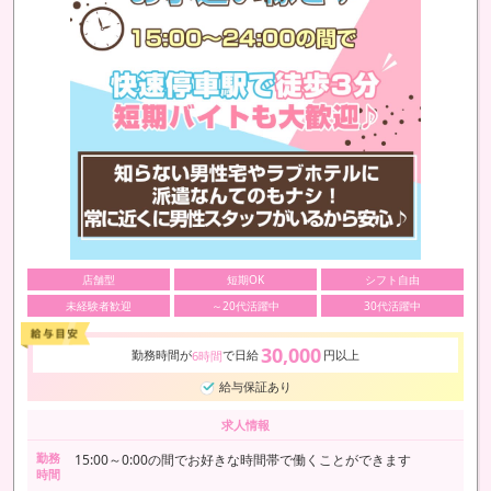
店舗型
短期OK
シフト自由
未経験者歓迎
～20代活躍中
30代活躍中
30,000
勤務時間が
で日給
円以上
6時間
給与保証あり
求人情報
勤務
15:00～0:00の間でお好きな時間帯で働くことができます
時間