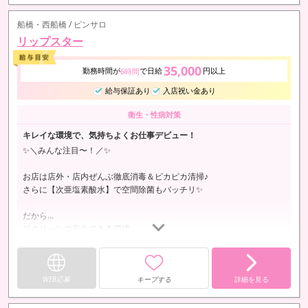
船橋・西船橋 / ピンサロ
リップスター
35,000
勤務時間が
で日給
円以上
6時間
給与保証あり
入店祝い金あり
衛生・性病対策
キレイな環境で、気持ちよくお仕事デビュー！
✨＼みんな注目〜！／✨
お店は店外・店内ぜんぶ徹底消毒＆ピカピカ清掃♪
さらに【次亜塩素酸水】で空間除菌もバッチリ✨
だから…
🫧クリーンで安心できる環境
🫧気持ちよく働ける空間
がしっかり整ってます！
WEB応募
キープする
詳細を見る
しかもヘルスプレイなしなので、
感染リスクもかなり軽減👍