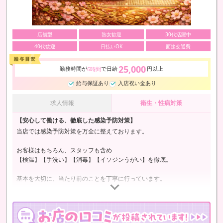
店舗型
熟女歓迎
30代活躍中
40代歓迎
日払いOK
面接交通費
25,000
勤務時間が
で日給
円以上
6時間
給与保証あり
入店祝い金あり
求人情報
衛生・性病対策
【安心して働ける、徹底した感染予防対策】
当店では感染予防対策を万全に整えております。
お客様はもちろん、スタッフも含め
【検温】【手洗い】【消毒】【イソジンうがい】を徹底。
基本を大切に、当たり前のことを丁寧に行っています。
さらに店内は常に清潔をキープ。
清潔で働きやすい環境づくりを第一に考えています。