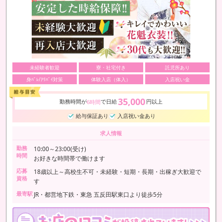
未経験者歓迎
寮・社宅付き
託児所あり
身ﾊﾞﾚ/ｱﾘﾊﾞｲ対策
体験入店（体入）
入店祝い金
35,000
勤務時間が
で日給
円以上
6時間
給与保証あり
入店祝い金あり
求人情報
勤務
10:00～23:00(受け)
時間
お好きな時間帯で働けます
応募
18歳以上～高校生不可・未経験・短期・長期・出稼ぎ大歓迎で
資格
す
最寄駅
JR・都営地下鉄・東急 五反田駅東口より徒歩5分