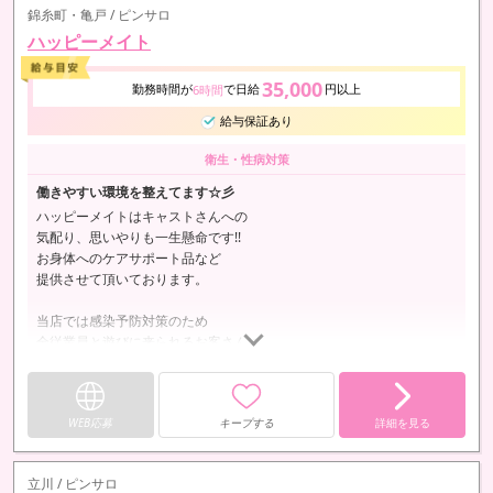
錦糸町・亀戸 / ピンサロ
ムリなく、ストレスフリーで
ハッピーメイト
心も体も大切にしながらお仕事できる環境です💖…
35,000
勤務時間が
で日給
円以上
6時間
給与保証あり
衛生・性病対策
働きやすい環境を整えてます☆彡
ハッピーメイトはキャストさんへの
気配り、思いやりも一生懸命です!!
お身体へのケアサポート品など
提供させて頂いております。
当店では感染予防対策のため
全従業員と遊びに来られるお客さんに
対しても入店時に必ず専用消毒液で
手洗いうがいの協力をお願いしております!!
WEB応募
キープする
詳細を見る
店内のテーブル備品等
座席シーツもその都度交換し消毒を徹底して
清潔な職場、働きやすい環境を常に意識しております。
立川 / ピンサロ