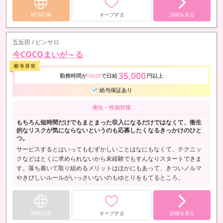
WEB応募
キープする
詳細を見る
五反田 / ピンサロ
今COCOまいが～る
35,000
勤務時間が
で日給
円以上
7時間
給与保証あり
衛生・性病対策
もちろん短時間だけでもまとまった収入になるだけではなくて、衛生
的なリスクが気にならないというのも応募したくなるきっかけのひと
つ。
サービスするとはいってもむずかしいことはなにもなくて、テクニッ
クなどはとくに求められないから未経験でもすんなりスタートできま
す。落ち着いて取り組めるメリットはほかにもあって、きついノルマ
やきびしいルールがいっさいないのもゆとりをもてるところ。
WEB応募
キープする
詳細を見る