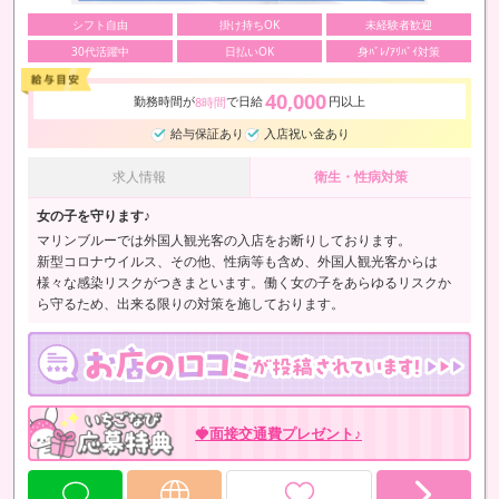
シフト自由
掛け持ちOK
未経験者歓迎
30代活躍中
日払いOK
身ﾊﾞﾚ/ｱﾘﾊﾞｲ対策
40,000
勤務時間が
で日給
円以上
8時間
給与保証あり
入店祝い金あり
求人情報
衛生・性病対策
女の子を守ります♪
マリンブルーでは外国人観光客の入店をお断りしております。
新型コロナウイルス、その他、性病等も含め、外国人観光客からは
様々な感染リスクがつきまといます。働く女の子をあらゆるリスクか
ら守るため、出来る限りの対策を施しております。
🍓面接交通費プレゼント♪