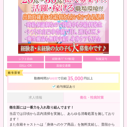
シフト自由
経験者/ﾌﾞﾗﾝｸ歓迎
制服貸与
日払いOK
面接交通費
35,000
勤務時間が
で日給
円以上
6時間
給与保証あり
求人情報
衛生・性病対策
衛生面には一番力を入れ取り組んでます！
当店では日頃から店内清掃を実施し、あらゆる消毒処置を施しており
ます！
また在籍キャストへは「身体へのケア商品」を無料支給し、普段から