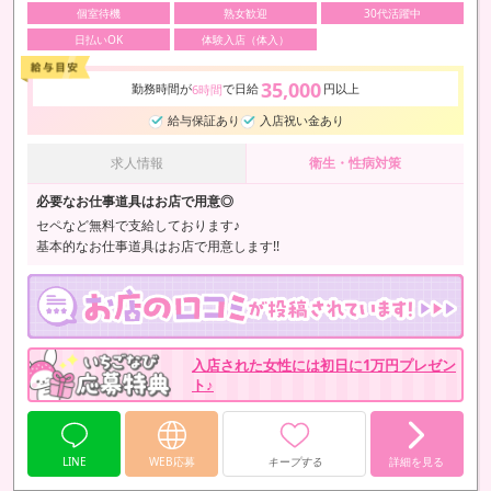
個室待機
熟女歓迎
30代活躍中
日払いOK
体験入店（体入）
35,000
勤務時間が
で日給
円以上
6時間
給与保証あり
入店祝い金あり
求人情報
衛生・性病対策
必要なお仕事道具はお店で用意◎
セペなど無料で支給しております♪
基本的なお仕事道具はお店で用意します!!
入店された女性には初日に1万円プレゼン
ト♪
LINE
WEB応募
キープする
詳細を見る