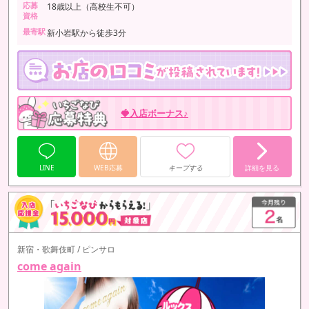
応募
18歳以上（高校生不可）
資格
最寄駅
新小岩駅から徒歩3分
🍓入店ボーナス♪
LINE
WEB応募
キープする
詳細を見る
新宿・歌舞伎町 / ピンサロ
come again