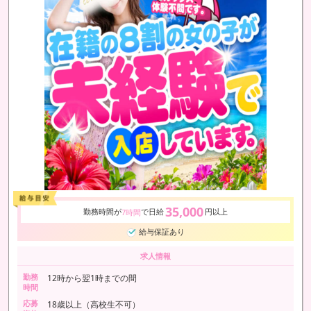
35,000
勤務時間が
で日給
円以上
7時間
給与保証あり
求人情報
勤務
12時から翌1時までの間
時間
応募
18歳以上（高校生不可）