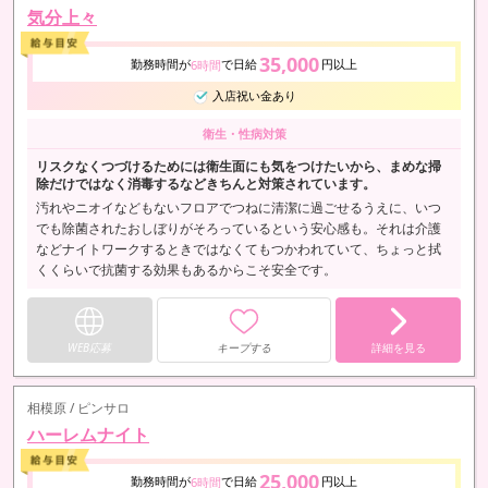
気分上々
35,000
勤務時間が
で日給
円以上
6時間
入店祝い金あり
衛生・性病対策
リスクなくつづけるためには衛生面にも気をつけたいから、まめな掃
除だけではなく消毒するなどきちんと対策されています。
汚れやニオイなどもないフロアでつねに清潔に過ごせるうえに、いつ
でも除菌されたおしぼりがそろっているという安心感も。それは介護
などナイトワークするときではなくてもつかわれていて、ちょっと拭
くくらいで抗菌する効果もあるからこそ安全です。
WEB応募
キープする
詳細を見る
相模原 / ピンサロ
ハーレムナイト
25,000
勤務時間が
で日給
円以上
6時間