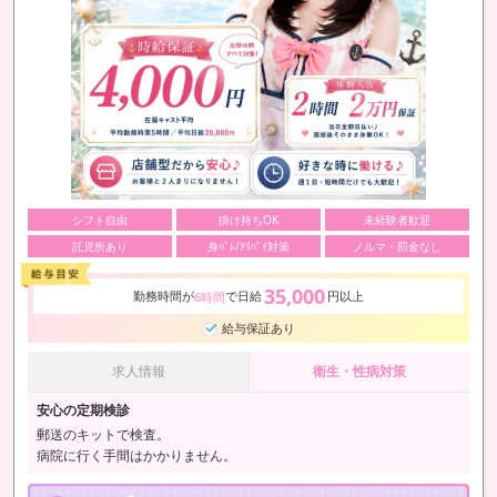
シフト自由
掛け持ちOK
未経験者歓迎
託児所あり
身ﾊﾞﾚ/ｱﾘﾊﾞｲ対策
ノルマ・罰金なし
35,000
勤務時間が
で日給
円以上
6時間
給与保証あり
求人情報
衛生・性病対策
安心の定期検診
郵送のキットで検査。
病院に行く手間はかかりません。