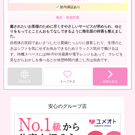
給与保証あり
衛生・性病対策
癒されたいお客様のために尽くすやさしいサービスが求められ、ゆと
りをもってとことんおもてなしできるように衛生面の待遇も整えまし
た。
自然体の笑顔であいさつしたり愛嬌たっぷりに接客したり、生理のと
きはシフトを気にせずお休みできるためリラックス気分で働けるは
ず。待機スペースにはWi-Fiや冷蔵庫や電子レンジもあって、テレビを
見ながらおかしを食べるとか休憩時間の過ごし方は自由です。
WEB応募
キープする
詳細を見る
安心のグループ店