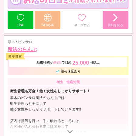
LINE
WEB応募
キープする
詳細を見る
厚木 / ピンサロ
魔法のらんぷ
25,000
勤務時間が
で日給
円以上
6時間
給与保証あり
衛生・性病対策
衛生管理も万全！働く女性をしっかりサポート！
厚木のピンサロ魔法のらんぷでは
衛生管理も万全にして
働く女性をしっかりサポートしていきます!!
店内は換気を行い、手に触れるところには
お客様が入れ替わる際に除菌をして
いつも清潔・キレイを保つようにしております