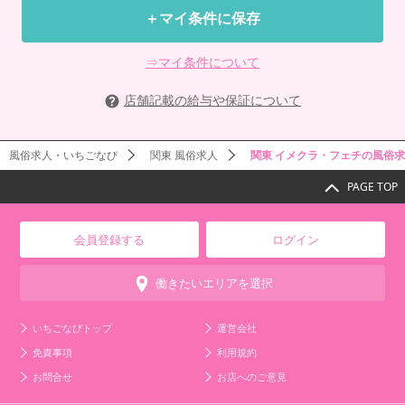
＋マイ条件に保存
⇒マイ条件について
店舗記載の給与や保証について
風俗求人・いちごなび
関東 風俗求人
関東 イメクラ・フェチの風俗
PAGE TOP
会員登録する
ログイン
働きたいエリアを選択
いちごなびトップ
運営会社
免責事項
利用規約
お問合せ
お店へのご意見