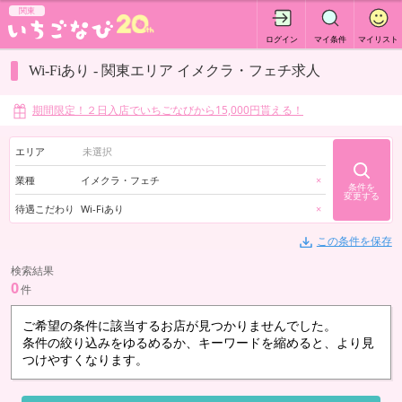
関東
ログイン
マイ条件
マイリスト
Wi-Fiあり - 関東エリア イメクラ・フェチ求人
期間限定！２日入店でいちごなびから15,000円貰える！
エリア
業種
イメクラ・フェチ
×
条件を
変更する
待遇こだわり
Wi-Fiあり
×
この条件を保存
検索結果
0
件
ご希望の条件に該当するお店が見つかりませんでした。
条件の絞り込みをゆるめるか、キーワードを縮めると、より見
つけやすくなります。