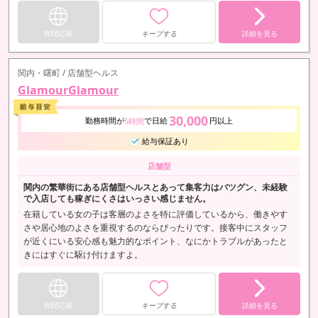
WEB応募
キープする
詳細を見る
関内・曙町 / 店舗型ヘルス
GlamourGlamour
30,000
勤務時間が
で日給
円以上
5時間
給与保証あり
店舗型
関内の繁華街にある店舗型ヘルスとあって集客力はバツグン、未経験
で入店しても稼ぎにくさはいっさい感じません。
在籍している女の子は客層のよさを特に評価しているから、働きやす
さや居心地のよさを重視するのならぴったりです。接客中にスタッフ
が近くにいる安心感も魅力的なポイント、なにかトラブルがあったと
きにはすぐに駆け付けますよ。
WEB応募
キープする
詳細を見る