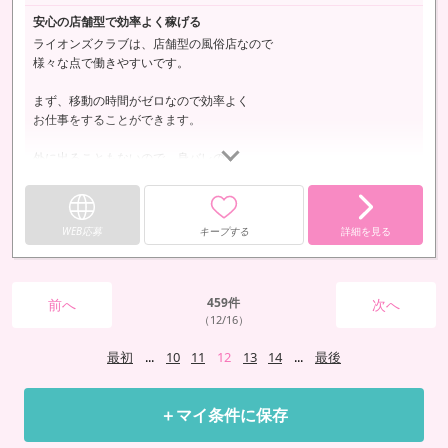
安心の店舗型で効率よく稼げる
ライオンズクラブは、店舗型の風俗店なので
様々な点で働きやすいです。
まず、移動の時間がゼロなので効率よく
お仕事をすることができます。
外に出ることもないので、身バレの
心配もありません。
男性スタッフも常に同じ建物内にいるので、
WEB応募
キープする
詳細を見る
困ったことがあればすぐに駆け付けます。
店舗型の風俗店で効率よく安全に稼ぎたい！
という女性はライオンズクラブがおすすめです。
459
件
前へ
次へ
（12/16）
最初
...
10
11
12
13
14
...
最後
＋マイ条件に保存