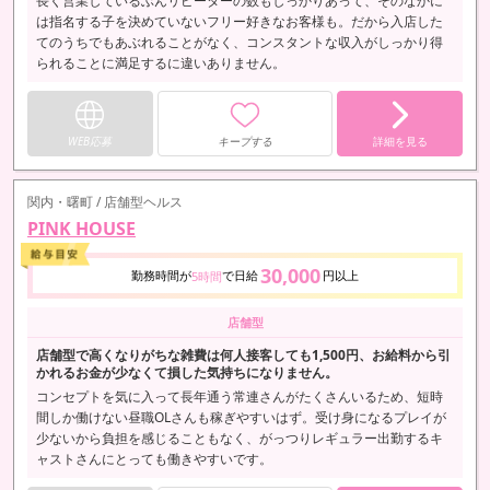
長く営業しているぶんリピーターの数もしっかりあって、そのなかに
は指名する子を決めていないフリー好きなお客様も。だから入店した
てのうちでもあぶれることがなく、コンスタントな収入がしっかり得
られることに満足するに違いありません。
WEB応募
キープする
詳細を見る
関内・曙町 / 店舗型ヘルス
PINK HOUSE
30,000
勤務時間が
で日給
円以上
5時間
店舗型
店舗型で高くなりがちな雑費は何人接客しても1,500円、お給料から引
かれるお金が少なくて損した気持ちになりません。
コンセプトを気に入って長年通う常連さんがたくさんいるため、短時
間しか働けない昼職OLさんも稼ぎやすいはず。受け身になるプレイが
少ないから負担を感じることもなく、がっつりレギュラー出勤するキ
ャストさんにとっても働きやすいです。