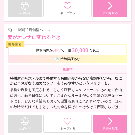
WEB応募
キープする
詳細を見る
関内・曙町 / 店舗型ヘルス
妻がオンナに変わるとき
30,000
勤務時間が
で日給
円以上
5時間
給与保証あり
店舗型
待機所からホテルまで移動する時間がかからない店舗型だから、なに
かとロスがなく短めなシフトをくみやすいというメリットも。
早番や遅番を固定されることなく曜日もスケジュールにあわせて自由
に選べ、勤務日数についてもこまかなルールがなく主婦の気軽なパー
トにも。どんな希望もとおって融通もあれこれききやすいのに、ほん
の数時間だけでもまとまったお金を稼げるのはやはり夜職ならでは。
WEB応募
キープする
詳細を見る