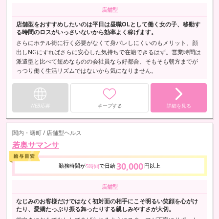
店舗型
店舗型をおすすめしたいのは平日は昼職OLとして働く女の子、移動す
る時間のロスがいっさいないから効率よく稼げます。
さらにホテル街に行く必要がなくて身バレしにくいのもメリット、顔
出しNGにすればさらに安心した気持ちで在籍できるはず。営業時間は
派遣型と比べて短めなものの会社員なら好都合、そもそも朝方までが
っつり働く生活リズムではないから気になりません。
WEB応募
キープする
詳細を見る
関内・曙町 / 店舗型ヘルス
若奥サマンサ
30,000
勤務時間が
で日給
円以上
5時間
店舗型
なじみのお客様だけではなく初対面の相手にこそ明るい笑顔を心がけ
たり、愛嬌たっぷり振る舞ったりする親しみやすさが大切。