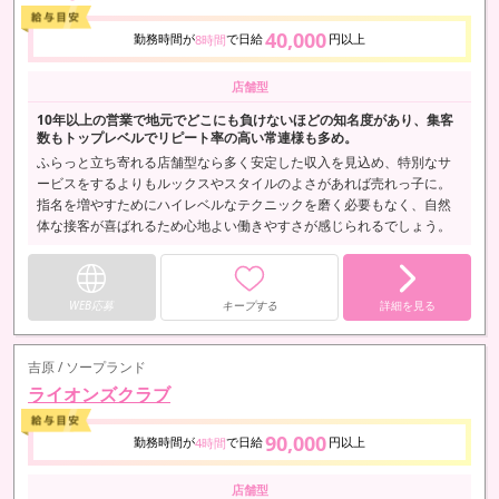
40,000
勤務時間が
で日給
円以上
8時間
店舗型
10年以上の営業で地元でどこにも負けないほどの知名度があり、集客
数もトップレベルでリピート率の高い常連様も多め。
ふらっと立ち寄れる店舗型なら多く安定した収入を見込め、特別なサ
ービスをするよりもルックスやスタイルのよさがあれば売れっ子に。
指名を増やすためにハイレベルなテクニックを磨く必要もなく、自然
体な接客が喜ばれるため心地よい働きやすさが感じられるでしょう。
WEB応募
キープする
詳細を見る
吉原 / ソープランド
ライオンズクラブ
90,000
勤務時間が
で日給
円以上
4時間
店舗型