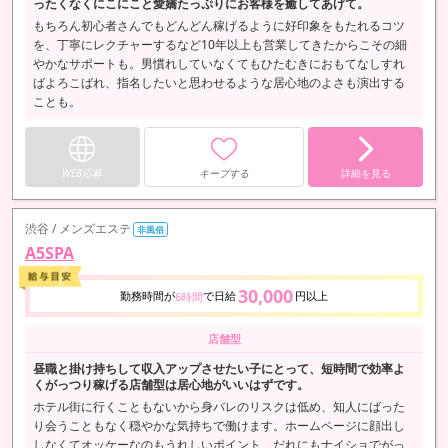
ったくなくにこにこと愛嬌たっぷりにお客様を癒してあげて。
もちろん初心者さんでもどんどん稼げるように好印象をもたれるコツ
を、丁寧にレクチャーするなど10年以上も営業してきたからこその細
やかなサポートも。男慣れしていなくてもひたむきにおもてなしすれ
ばよろこばれ、指名したいと思わせるような居心地のよさも演出する
ことも。
WEB応募
キープする
詳細を見る
渋谷 / メンズエステ
非風俗
A5SPA
30,000
勤務時間が
で日給
円以上
6時間
店舗型
昼職と掛け持ちして収入アップさせたい子にとって、短時間で効率よ
くがっつり稼げる店舗型は居心地がいいはずです。
ホテル街に行くこともないから身バレのリスクは低め、知人にばった
り会うこともなく穏やかな気持ちで働けます。ホームページに顔出し
しなくてオッケーなのもうれしいポイント、だれにもナイショでがっ