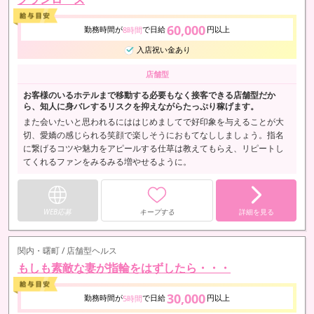
60,000
勤務時間が
で日給
円以上
8時間
入店祝い金あり
店舗型
お客様のいるホテルまで移動する必要もなく接客できる店舗型だか
ら、知人に身バレするリスクを抑えながらたっぷり稼げます。
また会いたいと思われるにははじめましてで好印象を与えることが大
切、愛嬌の感じられる笑顔で楽しそうにおもてなししましょう。指名
に繋げるコツや魅力をアピールする仕草は教えてもらえ、リピートし
てくれるファンをみるみる増やせるように。
WEB応募
キープする
詳細を見る
関内・曙町 / 店舗型ヘルス
もしも素敵な妻が指輪をはずしたら・・・
30,000
勤務時間が
で日給
円以上
5時間