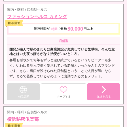
関内・曙町 / 店舗型ヘルス
ファッションヘルス カミング
30,000
勤務時間が
で日給
円以上
5時間
店舗型
開発が進んで駅のまわりは商業施設が充実している繁華街、そんな立
地とはいえ夜っぽさがなく治安がいいところ。
客層も穏やかで何年もずっと遊び続けているというリピーターも多
く、いわゆる地元で長く愛されている老舗といったかんじのブランド
です。さらに裏口が設けられた店舗型ということで人目が気になら
ず、まるで昼職しているかのように出勤できるのもメリット。
WEB応募
キープする
詳細を見る
関内・曙町 / 店舗型ヘルス
横浜秘密倶楽部