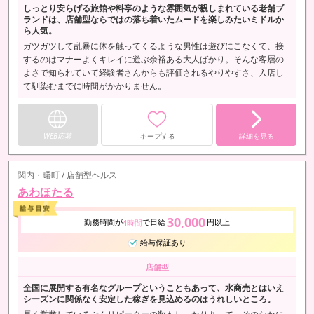
しっとり安らげる旅館や料亭のような雰囲気が親しまれている老舗ブ
ランドは、店舗型ならではの落ち着いたムードを楽しみたいミドルか
ら人気。
ガツガツして乱暴に体を触ってくるような男性は遊びにこなくて、接
するのはマナーよくキレイに遊ぶ余裕ある大人ばかり。そんな客層の
よさで知られていて経験者さんからも評価されるやりやすさ、入店し
て馴染むまでに時間がかかりません。
WEB応募
キープする
詳細を見る
関内・曙町 / 店舗型ヘルス
あわほたる
30,000
勤務時間が
で日給
円以上
4時間
給与保証あり
店舗型
全国に展開する有名なグループということもあって、水商売とはいえ
シーズンに関係なく安定した稼ぎを見込めるのはうれしいところ。