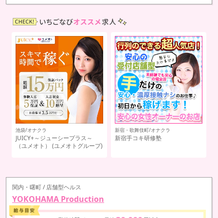
吉原/ソープランド
池
ペペピィーノ
関内・曙町 / 店舗型ヘルス
YOKOHAMA Production