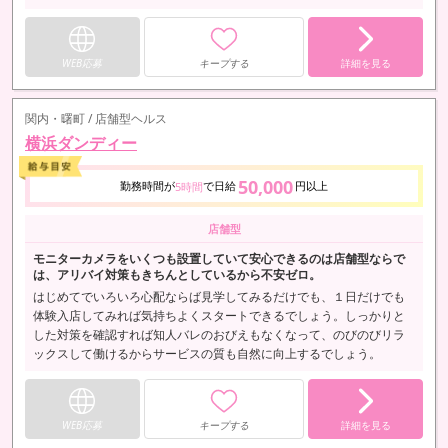
WEB応募
キープする
詳細を見る
関内・曙町 / 店舗型ヘルス
横浜ダンディー
50,000
勤務時間が
で日給
円以上
5時間
店舗型
モニターカメラをいくつも設置していて安心できるのは店舗型ならで
は、アリバイ対策もきちんとしているから不安ゼロ。
はじめてでいろいろ心配ならば見学してみるだけでも、１日だけでも
体験入店してみれば気持ちよくスタートできるでしょう。しっかりと
した対策を確認すれば知人バレのおびえもなくなって、のびのびリラ
ックスして働けるからサービスの質も自然に向上するでしょう。
WEB応募
キープする
詳細を見る