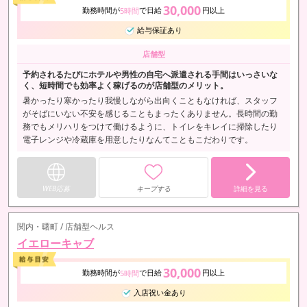
30,000
勤務時間が
で日給
円以上
5時間
給与保証あり
店舗型
予約されるたびにホテルや男性の自宅へ派遣される手間はいっさいな
く、短時間でも効率よく稼げるのが店舗型のメリット。
暑かったり寒かったり我慢しながら出向くこともなければ、スタッフ
がそばにいない不安を感じることもまったくありません。長時間の勤
務でもメリハリをつけて働けるように、トイレをキレイに掃除したり
電子レンジや冷蔵庫を用意したりなんてこともこだわりです。
WEB応募
キープする
詳細を見る
関内・曙町 / 店舗型ヘルス
イエローキャブ
30,000
勤務時間が
で日給
円以上
5時間
入店祝い金あり