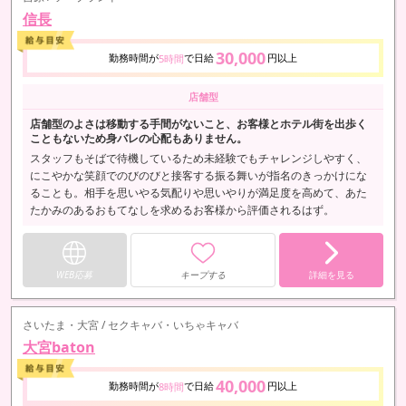
信長
30,000
勤務時間が
で日給
円以上
5時間
店舗型
店舗型のよさは移動する手間がないこと、お客様とホテル街を出歩く
こともないため身バレの心配もありません。
スタッフもそばで待機しているため未経験でもチャレンジしやすく、
にこやかな笑顔でのびのびと接客する振る舞いが指名のきっかけにな
ることも。相手を思いやる気配りや思いやりが満足度を高めて、あた
たかみのあるおもてなしを求めるお客様から評価されるはず。
WEB応募
キープする
詳細を見る
さいたま・大宮 / セクキャバ・いちゃキャバ
大宮baton
40,000
勤務時間が
で日給
円以上
8時間