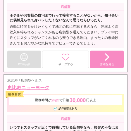
店舗型
ホテルやお客様の自宅まで行って接客することがないから、知り合い
に偶然見られて身バレしたくないなんて思うならぴったり。
通勤に時間をかけたくなくて地元の店に在籍するのなら、効率よく高
収入を得られるチャンスがある店舗型を選んでください。プレイ中に
近くにスタッフがいてくれるのも安心できる理由、まったくの未経験
さんでもおだやかな気持ちでデビューできるでしょう。
WEB応募
キープする
詳細を見る
恵比寿 / 店舗型ヘルス
恵比寿ニューヨーク
30,000
勤務時間が
で日給
円以上
5時間
給与保証あり
店舗型
いつでもスタッフが近くで待機している店舗型なら、接客の不安はま