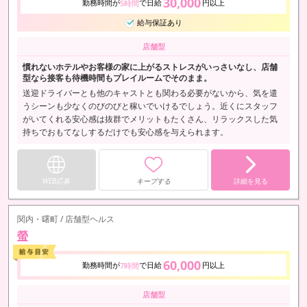
30,000
勤務時間が
で日給
円以上
5時間
給与保証あり
店舗型
慣れないホテルやお客様の家に上がるストレスがいっさいなし、店舗
型なら接客も待機時間もプレイルームでそのまま。
送迎ドライバーとも他のキャストとも関わる必要がないから、気を遣
うシーンも少なくのびのびと稼いでいけるでしょう。近くにスタッフ
がいてくれる安心感は抜群でメリットもたくさん、リラックスした気
持ちでおもてなしするだけでも安心感を与えられます。
WEB応募
キープする
詳細を見る
関内・曙町 / 店舗型ヘルス
螢
60,000
勤務時間が
で日給
円以上
7時間
店舗型