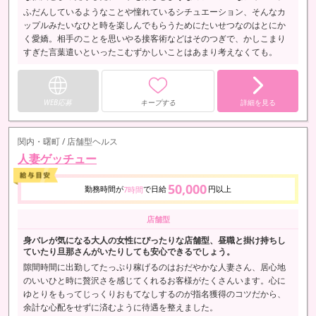
ふだんしているようなことや憧れているシチュエーション、そんなカ
ップルみたいなひと時を楽しんでもらうためにたいせつなのはとにか
く愛嬌。相手のことを思いやる接客術などはそのつぎで、かしこまり
すぎた言葉遣いといったこむずかしいことはあまり考えなくても。
WEB応募
キープする
詳細を見る
関内・曙町 / 店舗型ヘルス
人妻ゲッチュー
50,000
勤務時間が
で日給
円以上
7時間
店舗型
身バレが気になる大人の女性にぴったりな店舗型、昼職と掛け持ちし
ていたり旦那さんがいたりしても安心できるでしょう。
隙間時間に出勤してたっぷり稼げるのはおだやかな人妻さん、居心地
のいいひと時に贅沢さを感じてくれるお客様がたくさんいます。心に
ゆとりをもってじっくりおもてなしするのが指名獲得のコツだから、
余計な心配をせずに済むように待遇を整えました。