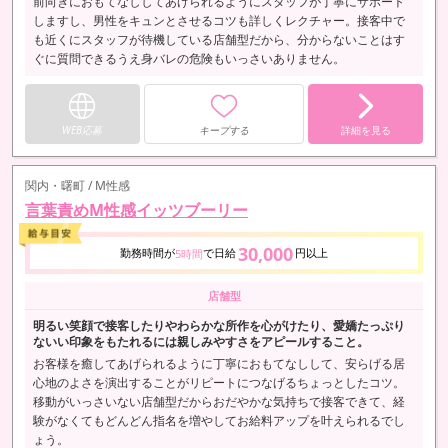
前向きにおもてなししてあげられるようにスタッフが丁寧にサポート
しますし、男性をキュンとさせるコツも詳しくレクチャー。接客中で
も近くにスタッフが待機している店舗型だから、分からないことはす
ぐに質問できるうえ身バレの危険もいっさいありません。
WEB応募
キープする
詳細を見る
関内・曙町 / M性感
言葉責めM性感イッツブーリー
30,000
勤務時間が
で日給
円以上
5時間
店舗型
明るい笑顔で接客したりやわらかな所作を心がけたり、愛嬌たっぷり
ないい印象をもたれるには親しみやすさをアピールすること。
お客様を癒してあげられるように丁寧におもてなしして、安らげる居
心地のよさを演出することがリピートにつなげるちょっとしたコツ。
移動がいっさいない店舗型だからおだやかな気持ちで接客できて、経
験がなくてもどんどん指名を増やしてお給料アップを叶えられるでし
ょう。