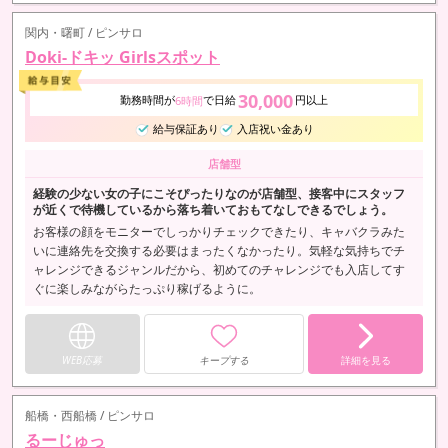
関内・曙町 / ピンサロ
Doki-ドキッ Girlsスポット
30,000
勤務時間が
で日給
円以上
6時間
給与保証あり
入店祝い金あり
店舗型
経験の少ない女の子にこそぴったりなのが店舗型、接客中にスタッフ
が近くで待機しているから落ち着いておもてなしできるでしょう。
お客様の顔をモニターでしっかりチェックできたり、キャバクラみた
いに連絡先を交換する必要はまったくなかったり。気軽な気持ちでチ
ャレンジできるジャンルだから、初めてのチャレンジでも入店してす
ぐに楽しみながらたっぷり稼げるように。
WEB応募
キープする
詳細を見る
船橋・西船橋 / ピンサロ
るーじゅっ