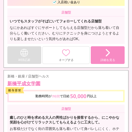
入店祝い金あり
店舗型
いつでもスタッフがそばにいてフォローしてくれる店舗型
なにかあればすぐにサポートしてもらえる店舗型だから落ち着いて自
分らしく働いてください。むりにテクニックを身につけようとするよ
りも楽しませたいという気持ちがあればOK。
WEB応募
キープする
詳細を見る
新橋・銀座 / 店舗型ヘルス
新橋平成女学園
50,000
勤務時間が
で日給
円以上
7時間
店舗型
癒しのひと時を求める大人の男性ばかりを接客するから、にこやかな
笑顔を心がけてリラックスしてもらえるように工夫して。
お客様だけでなく街の雰囲気も落ち着いていて身バレしにくく、ホテ