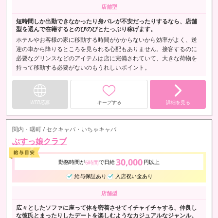
店舗型
短時間しか出勤できなかったり身バレが不安だったりするなら、店舗
型を選んで在籍するとのびのびとたっぷり稼げます。
ホテルやお客様の家に移動する時間がかからないから効率がよく、送
迎の車から降りるところを見られる心配もありません。接客するのに
必要なグリンスなどのアイテムは店に完備されていて、大きな荷物を
持って移動する必要がないのもうれしいポイント。
WEB応募
キープする
詳細を見る
関内・曙町 / セクキャバ・いちゃキャバ
ぶすっ娘クラブ
30,000
勤務時間が
で日給
円以上
6時間
給与保証あり
入店祝い金あり
店舗型
広々としたソファに座って体を密着させてイチャイチャする、仲良し
な彼氏とまったりしたデートを楽しむようなカジュアルなジャンル。