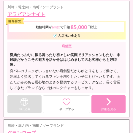
川崎・堀之内・南町 / ソープランド
アラビアンナイト
85,000
勤務時間が
で日給
円以上
6時間
入店祝い金あり
店舗型
愛嬌たっぷりに振る舞ったり初々しい笑顔でリアクションしたり、未
経験だからこその魅力を活かせばはじめましてのお客様からも好印
象。
身バレのリスクがいっさいない店舗型だからゆとりをもって働けて、
効率よく指名してくれるファンを増やしたい子にもぴったりです。あ
たたかみのある居心地のよさを提供するサービステクなど、長く営業
してきたブランドならではのレクチャーもしっかり。
WEB応募
キープする
詳細を見る
川崎・堀之内・南町 / ソープランド
グランローズ