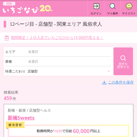
関東
ログイン
マイ条件
マイリスト
12ページ目 - 店舗型 - 関東エリア 風俗求人
期間限定！２日入店でいちごなびから15,000円貰える！
エリア
業種
条件を
変更する
待遇こだわり
店舗型
×
この条件を保存
検索結果
459
件
新橋・銀座 / 店舗型ヘルス
新橋Sweets
60,000
勤務時間が
で日給
円以上
7時間