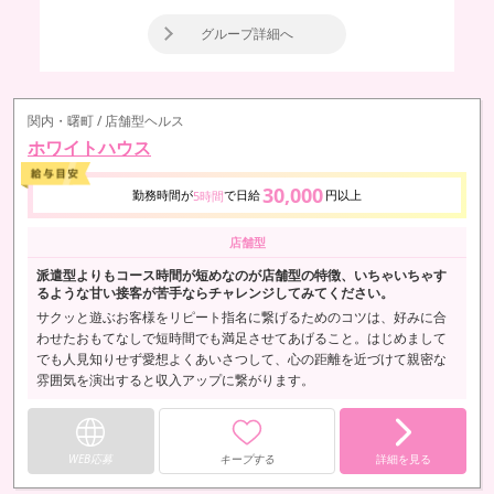
グループ詳細へ
関内・曙町 / 店舗型ヘルス
ホワイトハウス
30,000
勤務時間が
で日給
円以上
5時間
店舗型
派遣型よりもコース時間が短めなのが店舗型の特徴、いちゃいちゃす
るような甘い接客が苦手ならチャレンジしてみてください。
サクッと遊ぶお客様をリピート指名に繋げるためのコツは、好みに合
わせたおもてなしで短時間でも満足させてあげること。はじめまして
でも人見知りせず愛想よくあいさつして、心の距離を近づけて親密な
雰囲気を演出すると収入アップに繋がります。
WEB応募
キープする
詳細を見る