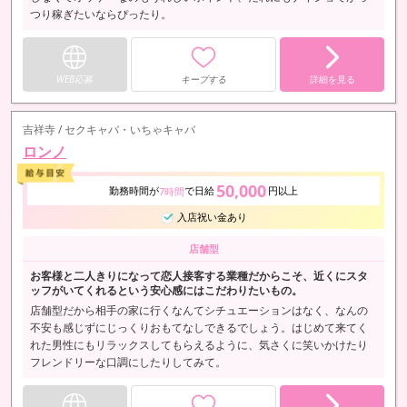
つり稼ぎたいならぴったり。
WEB応募
キープする
詳細を見る
吉祥寺 / セクキャバ・いちゃキャバ
ロンノ
50,000
勤務時間が
で日給
円以上
7時間
入店祝い金あり
店舗型
お客様と二人きりになって恋人接客する業種だからこそ、近くにスタ
ッフがいてくれるという安心感にはこだわりたいもの。
店舗型だから相手の家に行くなんてシチュエーションはなく、なんの
不安も感じずにじっくりおもてなしできるでしょう。はじめて来てく
れた男性にもリラックスしてもらえるように、気さくに笑いかけたり
フレンドリーな口調にしたりしてみて。