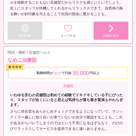
ルを移動することもない店舗型だからリスクを感じにくいでしょう。
近くにスタッフが待機してくれるからリラックスできて、自然体の振
る舞いが好印象を与えることで次回の指名に繋がることも。
WEB応募
キープする
詳細を見る
関内・曙町 / 店舗型ヘルス
なめこ治療院
30,000
勤務時間が
で日給
円以上
5時間
店舗型
いわゆる安心の店舗型は初めての経験でドキドキしている子にぴった
り、スタッフが近くにいると思えば気持ちが落ち着き緊張もやわらぎ
ます。
さらに待合室をあらかじめチェックできるようになっていて、マジッ
クミラー越しに知り合いが来ていないか自分で確認することも。これ
があるからバレてしまうのではという不安になるはずもなく、のびの
びリラックスしてサービスを提供できるに違いありません。