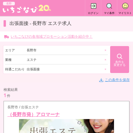
長野
ログイン
マイ条件
マイリスト
出張面接 - 長野市 エステ求人
いちごなびの各地域プロモーション活動を紹介中！
エリア
長野市
×
業種
エステ
×
条件を
変更する
待遇こだわり
出張面接
×
この条件を保存
検索結果
1
件
長野市 / 出張エステ
（長野市発）アロマーナ