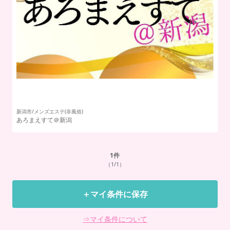
新潟市/メンズエステ(非風俗)
上
あろまえすて＠新潟
ら
1
件
（1/1）
＋マイ条件に保存
⇒マイ条件について