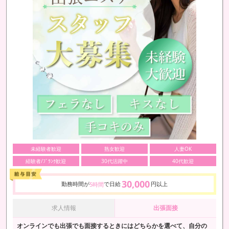
未経験者歓迎
熟女歓迎
人妻OK
経験者/ﾌﾞﾗﾝｸ歓迎
30代活躍中
40代歓迎
30,000
勤務時間が
で日給
円以上
5時間
求人情報
出張面接
オンラインでも出張でも面接するときにはどちらかを選べて、自分の