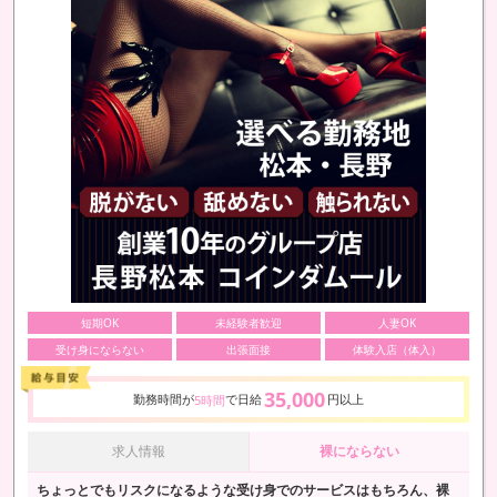
短期OK
未経験者歓迎
人妻OK
受け身にならない
出張面接
体験入店（体入）
35,000
勤務時間が
で日給
円以上
5時間
求人情報
裸にならない
ちょっとでもリスクになるような受け身でのサービスはもちろん、裸