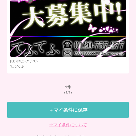
長野市/ピンクサロン
甲
てふてふ
甲
1
件
（1/1）
＋マイ条件に保存
⇒マイ条件について