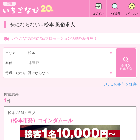
長野
ログイン
マイ条件
マイリスト
裸にならない - 松本 風俗求人
いちごなびの各地域プロモーション活動を紹介中！
エリア
松本
×
業種
条件を
変更する
待遇こだわり
裸にならない
×
この条件を保存
検索結果
1
件
松本 / SMクラブ
（松本市発）コインダムール