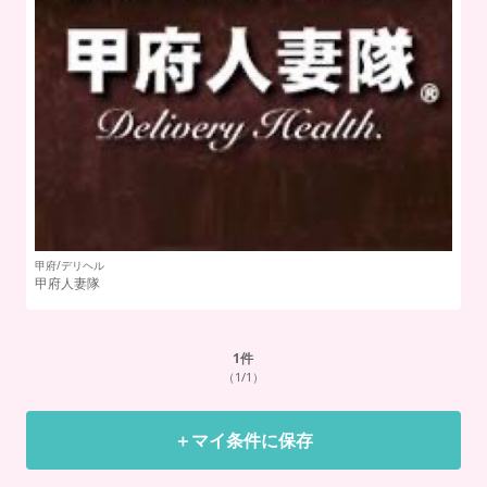
甲府/デリヘル
上
甲府人妻隊
ら
1
件
（1/1）
＋マイ条件に保存