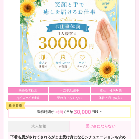
未経験者歓迎
～20代活躍中
衛生・性病対策
身ﾊﾞﾚ/ｱﾘﾊﾞｲ対策
受け身にならない
体験入店（体入）
30,000
勤務時間が
で日給
円以上
5時間
求人情報
受け身にならない
下着も脱がされてされるがまま受け身になるシチュエーションも求め