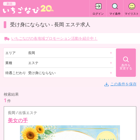
新潟
ログイン
マイ条件
マイリスト
受け身にならない - 長岡 エステ求人
いちごなびの各地域プロモーション活動を紹介中！
エリア
長岡
×
業種
エステ
×
条件を
変更する
待遇こだわり
受け身にならない
×
この条件を保存
検索結果
1
件
長岡 / 出張エステ
美女の手