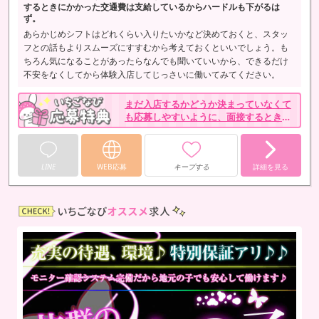
するときにかかった交通費は支給しているからハードルも下がるは
ず。
あらかじめシフトはどれくらい入りたいかなど決めておくと、スタッ
フとの話もよりスムーズにすすむから考えておくといいでしょう。も
ちろん気になることがあったらなんでも聞いていいから、できるだけ
不安をなくしてから体験入店してじっさいに働いてみてください。
まだ入店するかどうか決まっていなくて
も応募しやすいように、面接するときに
かかった交通費は支給しているからハー
ドルも下がるはず。
LINE
WEB応募
キープする
詳細を見る