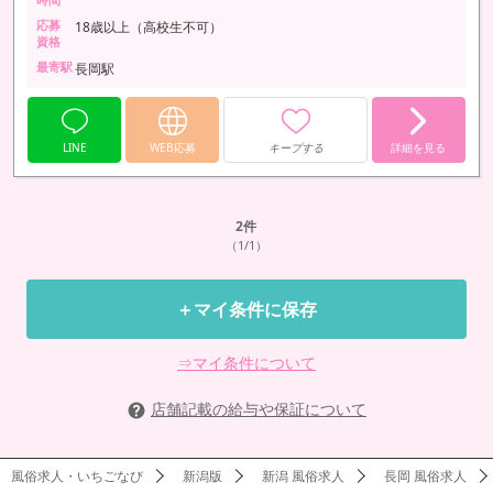
応募
18歳以上（高校生不可）
資格
最寄駅
長岡駅
LINE
WEB応募
キープする
詳細を見る
2
件
（1/1）
＋マイ条件に保存
⇒マイ条件について
店舗記載の給与や保証について
風俗求人・いちごなび
新潟版
新潟 風俗求人
長岡 風俗求人