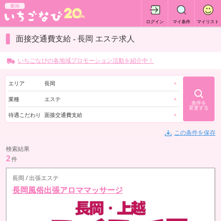
新潟
ログイン
マイ条件
マイリスト
面接交通費支給 - 長岡 エステ求人
いちごなびの各地域プロモーション活動を紹介中！
エリア
長岡
×
業種
エステ
×
条件を
変更する
待遇こだわり
面接交通費支給
×
この条件を保存
検索結果
2
件
長岡 / 出張エステ
長岡風俗出張アロママッサージ