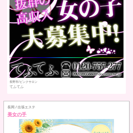
長野市/ピンクサロン
三
てふてふ
La
長岡 / 出張エステ
美女の手