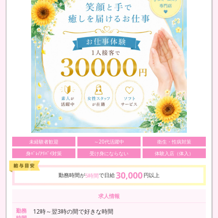
未経験者歓迎
～20代活躍中
衛生・性病対策
身ﾊﾞﾚ/ｱﾘﾊﾞｲ対策
受け身にならない
体験入店（体入）
30,000
勤務時間が
で日給
円以上
5時間
求人情報
勤務
12時～翌3時の間で好きな時間
時間