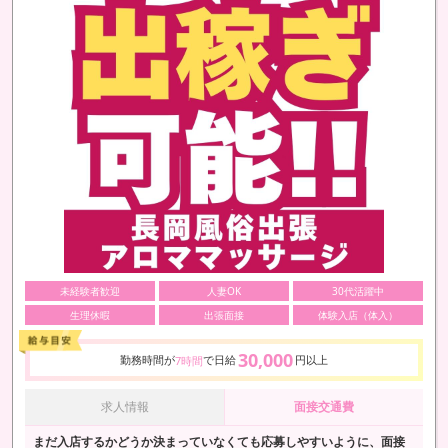
未経験者歓迎
人妻OK
30代活躍中
生理休暇
出張面接
体験入店（体入）
30,000
勤務時間が
で日給
円以上
7時間
求人情報
面接交通費
まだ入店するかどうか決まっていなくても応募しやすいように、面接