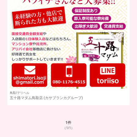
鳥取/デリヘル
五十路マダム鳥取店
(カサブランカグループ)
1
件
（1/1）