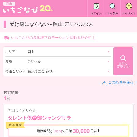
岡山
ログイン
マイ条件
マイリスト
受け身にならない - 岡山 デリヘル求人
いちごなびの各地域プロモーション活動を紹介中！
エリア
岡山
×
業種
デリヘル
×
条件を
変更する
待遇こだわり
受け身にならない
×
この条件を保存
検索結果
1
件
岡山市 / デリヘル
タレント倶楽部シャングリラ
30,000
勤務時間が
で日給
円以上
6時間