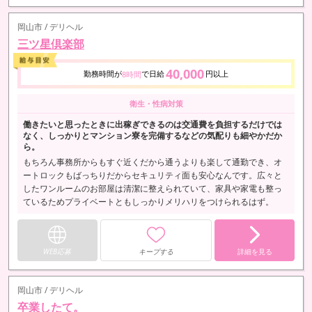
岡山市 / デリヘル
三ツ星倶楽部
40,000
勤務時間が
で日給
円以上
8時間
衛生・性病対策
働きたいと思ったときに出稼ぎできるのは交通費を負担するだけでは
なく、しっかりとマンション寮を完備するなどの気配りも細やかだか
ら。
もちろん事務所からもすぐ近くだから通うよりも楽して通勤でき、オ
ートロックもばっちりだからセキュリティ面も安心なんです。広々と
したワンルームのお部屋は清潔に整えられていて、家具や家電も整っ
ているためプライベートともしっかりメリハリをつけられるはず。
WEB応募
キープする
詳細を見る
岡山市 / デリヘル
卒業したて。