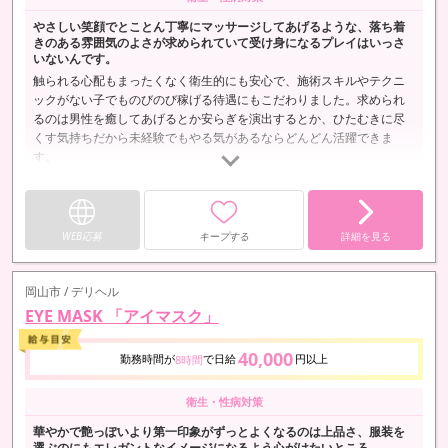
やさしい笑顔でとことん丁寧にマッサージしてあげるような、落ち着
きのある雰囲気のよさが求められていて受け身になるプレイはいっさ
いないんです。
触られる心配もまったくなく衛生的にも安心で、施術スキルやテクニ
ックがない子でものびのび稼げる待遇にもこだわりました。求められ
るのは男性を癒してあげるとか安らぎを演出するとか、ひたむきに尽
くす気持ちだから未経験でもやる気があるならどんどん活躍できま
す。
WEB応募
キープする
詳細を見る
岡山市 / デリヘル
EYE MASK 「アイマスク」
40,000
勤務時間が
で日給
円以上
8時間
衛生・性病対策
華やかで艶っぽいより第一印象がずっとよくなるのは上品さ、服装を
選ぶのにもエレガントなイメージになるよう心がけたいところ。