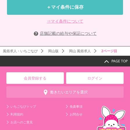
＋マイ条件に保存
⇒マイ条件について
店舗記載の給与や保証について
風俗求人・いちごなび
岡山版
岡山 風俗求人
2ページ目
PAGE TOP
会員登録する
ログイン
働きたいエリアを選択
いちごなびトップ
免責事項
利用規約
お問合せ
お店へのご意見