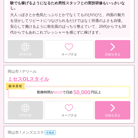
験でも稼げるようになるため男性スタッフとの実技研修もいっさいな
し。
大人っぽさとか色気たっぷりとかでなくてものびのびと、内面の魅力
を活かしてリピートにつなげられるだけではなく待遇のよさも自慢。
安心して働けるように衛生面のばっちり整えていて、20代からでも30
代からでもあれこれプレッシャーを感じずに稼げます。
WEB応募
キープする
詳細を見る
岡山市 / デリヘル
ミセスOLスタイル
50,000
勤務時間が
で日給
円以上
8時間
WEB応募
キープする
詳細を見る
岡山市 / メンズエステ
非風俗