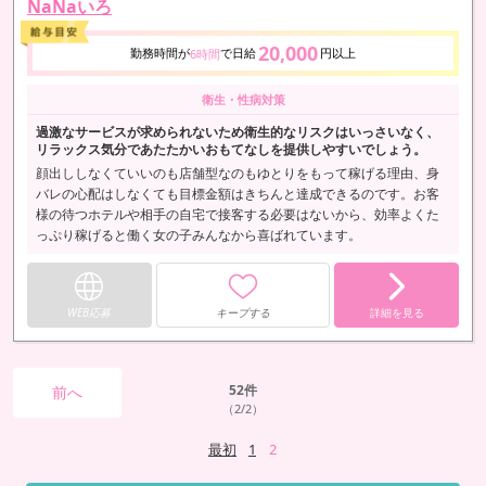
NaNaいろ
20,000
勤務時間が
で日給
円以上
6時間
衛生・性病対策
過激なサービスが求められないため衛生的なリスクはいっさいなく、
リラックス気分であたたかいおもてなしを提供しやすいでしょう。
顔出ししなくていいのも店舗型なのもゆとりをもって稼げる理由、身
バレの心配はしなくても目標金額はきちんと達成できるのです。お客
様の待つホテルや相手の自宅で接客する必要はないから、効率よくた
っぷり稼げると働く女の子みんなから喜ばれています。
WEB応募
キープする
詳細を見る
52
件
前へ
（2/2）
最初
1
2