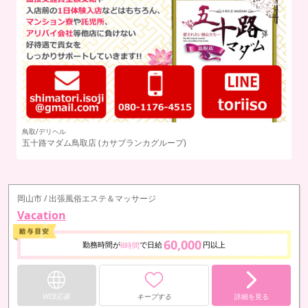
鳥取/デリヘル
五十路マダム鳥取店
(カサブランカグループ)
岡山市 / 出張風俗エステ＆マッサージ
Vacation
60,000
勤務時間が
で日給
円以上
8時間
WEB応募
キープする
詳細を見る