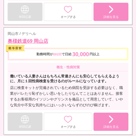
WEB応募
キープする
詳細を見る
岡山市 / デリヘル
奥様鉄道69 岡山店
30,000
勤務時間が
で日給
円以上
8時間
衛生・性病対策
働いている人妻さんはもちろん常連さんにも安心してもらえるよう
に、月に１回性病検査を受けるのがルールになっています。
店に検査キットが完備されているため病院を受診する必要はなく、職
業がバレたり恥ずかしい思いをしたりなんてことはありません。接客
するお客様用のイソジンやグリンスを備品として用意していて、いや
な気分や不安な気持ちにはいっさいならずのびのび稼げます。
WEB応募
キープする
詳細を見る