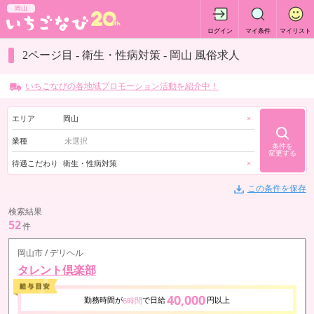
岡山
ログイン
マイ条件
マイリスト
2ページ目 - 衛生・性病対策 - 岡山 風俗求人
いちごなびの各地域プロモーション活動を紹介中！
エリア
岡山
×
業種
条件を
変更する
待遇こだわり
衛生・性病対策
×
この条件を保存
検索結果
52
件
岡山市 / デリヘル
タレント倶楽部
40,000
勤務時間が
で日給
円以上
6時間