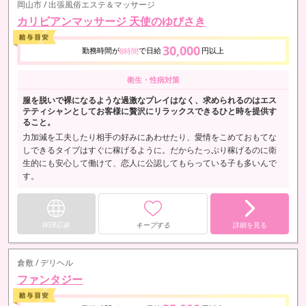
岡山市 / 出張風俗エステ＆マッサージ
カリビアンマッサージ 天使のゆびさき
30,000
勤務時間が
で日給
円以上
8時間
衛生・性病対策
服を脱いで裸になるような過激なプレイはなく、求められるのはエス
テティシャンとしてお客様に贅沢にリラックスできるひと時を提供す
ること。
力加減を工夫したり相手の好みにあわせたり、愛情をこめておもてな
しできるタイプはすぐに稼げるように。だからたっぷり稼げるのに衛
生的にも安心して働けて、恋人に公認してもらっている子も多いんで
す。
WEB応募
キープする
詳細を見る
倉敷 / デリヘル
ファンタジー