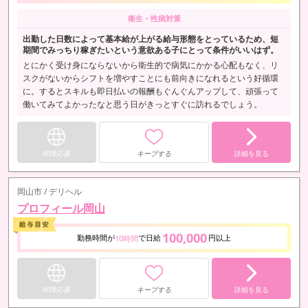
衛生・性病対策
出勤した日数によって基本給が上がる給与形態をとっているため、短
期間でみっちり稼ぎたいという意欲ある子にとって条件がいいはず。
とにかく受け身にならないから衛生的で病気にかかる心配もなく、リ
スクがないからシフトを増やすことにも前向きになれるという好循環
に。するとスキルも即日払いの報酬もぐんぐんアップして、頑張って
働いてみてよかったなと思う日がきっとすぐに訪れるでしょう。
WEB応募
キープする
詳細を見る
岡山市 / デリヘル
プロフィール岡山
100,000
勤務時間が
で日給
円以上
10時間
WEB応募
キープする
詳細を見る