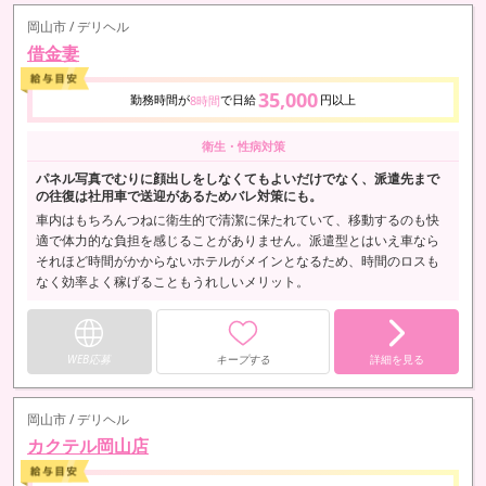
岡山市 / デリヘル
借金妻
35,000
勤務時間が
で日給
円以上
8時間
衛生・性病対策
パネル写真でむりに顔出しをしなくてもよいだけでなく、派遣先まで
の往復は社用車で送迎があるためバレ対策にも。
車内はもちろんつねに衛生的で清潔に保たれていて、移動するのも快
適で体力的な負担を感じることがありません。派遣型とはいえ車なら
それほど時間がかからないホテルがメインとなるため、時間のロスも
なく効率よく稼げることもうれしいメリット。
WEB応募
キープする
詳細を見る
岡山市 / デリヘル
カクテル岡山店