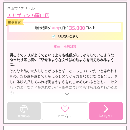
岡山市 / デリヘル
カサブランカ岡山店
35,000
勤務時間が
で日給
円以上
8時間
入店祝い金あり
衛生・性病対策
明るくてノリがよくてというよりも礼儀がしっかりしているような、
ゆったり落ち着いて話せるような女性は心地よさを与えられるよう
に。
そんな上品な大人らしさがあるとずっといっしょにいたいと思われる
もの、安心感を感じてもらえるものだから講習などはなにもなし。さ
らに体験入店してみれば働きやすさをたしかめられるとともに、セク
ハラのようなことをされないから衛生についても守られるとわかるよ
うに。
WEB応募
キープする
詳細を見る