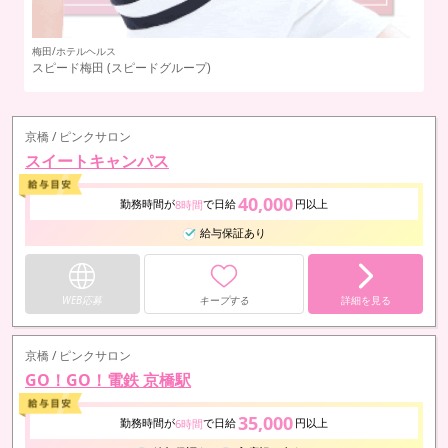
梅田/ホテルヘルス
梅
スピード梅田
(スピードグループ)
大
京橋 / ピンクサロン
スイートキャンパス
40,000
勤務時間が
で日給
円以上
8時間
給与保証あり
WEB応募
キープする
詳細を見る
京橋 / ピンクサロン
GO！GO！電鉄 京橋駅
35,000
勤務時間が
で日給
円以上
6時間