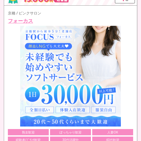
京橋 / ピンクサロン
フォーカス
熟女歓迎
ぽっちゃり歓迎
人妻OK
経験者/ﾌﾞﾗﾝｸ歓迎
30代活躍中
40代歓迎