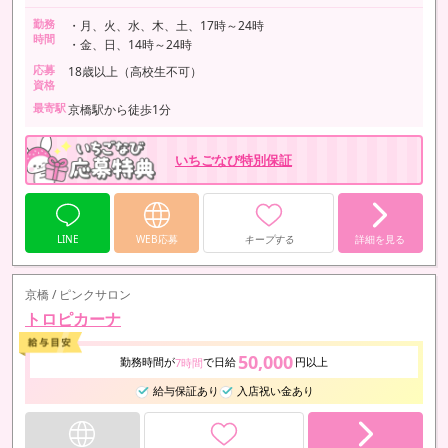
勤務
・月、火、水、木、土、17時～24時
時間
・金、日、14時～24時
応募
18歳以上（高校生不可）
資格
最寄駅
京橋駅から徒歩1分
いちごなび特別保証
LINE
WEB応募
キープする
詳細を見る
京橋 / ピンクサロン
トロピカーナ
50,000
勤務時間が
で日給
円以上
7時間
給与保証あり
入店祝い金あり