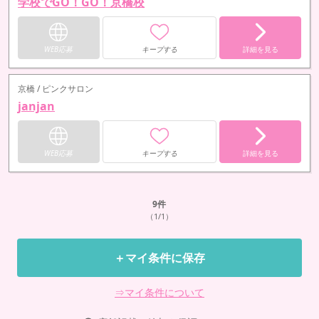
学校でGO！GO！京橋校
WEB応募
キープする
詳細を見る
京橋 / ピンクサロン
janjan
WEB応募
キープする
詳細を見る
9
件
（1/1）
＋マイ条件に保存
⇒マイ条件について