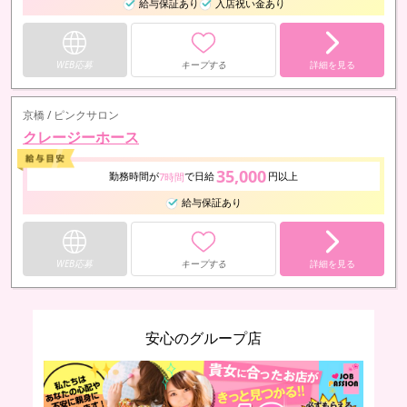
給与保証あり
入店祝い金あり
WEB応募
キープする
詳細を見る
京橋 / ピンクサロン
クレージーホース
35,000
勤務時間が
で日給
円以上
7時間
給与保証あり
WEB応募
キープする
詳細を見る
安心のグループ店