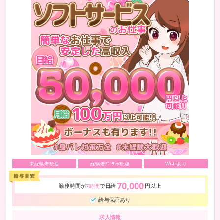
未経験者歓迎
経験者/ﾌﾞﾗﾝｸ歓迎
Wi-Fiあり
70,000
勤務時間が
で日給
円以上
7時間
給与保証あり
求人情報