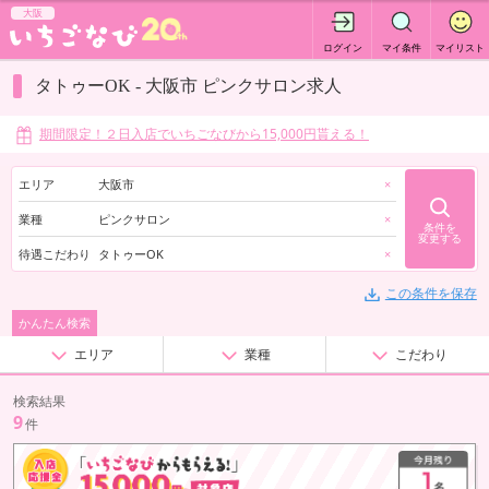
大阪
ログイン
マイ条件
マイリスト
タトゥーOK - 大阪市 ピンクサロン求人
期間限定！２日入店でいちごなびから15,000円貰える！
エリア
大阪市
×
業種
ピンクサロン
×
条件を
変更する
待遇こだわり
タトゥーOK
×
この条件を保存
かんたん検索
エリア
業種
こだわり
検索結果
9
件