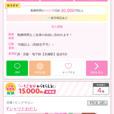
30,000
勤務時間が
で日給
円以上
5時間
給与保証あり
求人情報
勤務
勤務時間もご自身の自由に決めれます！
時間
応募
18歳以上（高校生不可）～
資格
最寄駅
JR・京阪・地下鉄【京橋駅】徒歩5分
LINE
WEB応募
キープする
詳細を見る
京橋 / ピンクサロン
Yシャツとわたし