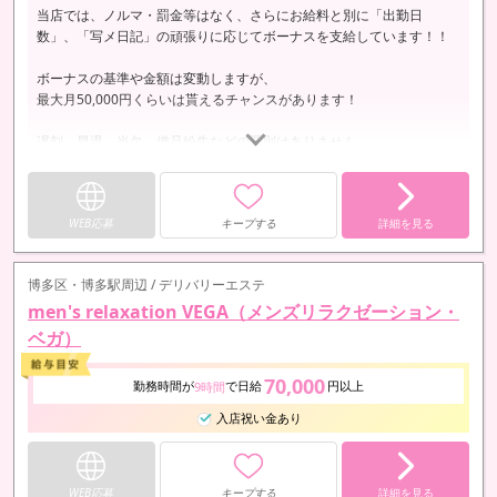
当店では、ノルマ・罰金等はなく、さらにお給料と別に「出勤日
数」、「写メ日記」の頑張りに応じてボーナスを支給しています！！
ボーナスの基準や金額は変動しますが、
最大月50,000円くらいは貰えるチャンスがあります！
遅刻、早退、当欠、備品紛失などの罰則はありません。
WEB応募
キープする
詳細を見る
博多区・博多駅周辺 / デリバリーエステ
men's relaxation VEGA（メンズリラクゼーション・
ベガ）
70,000
勤務時間が
で日給
円以上
9時間
入店祝い金あり
WEB応募
キープする
詳細を見る