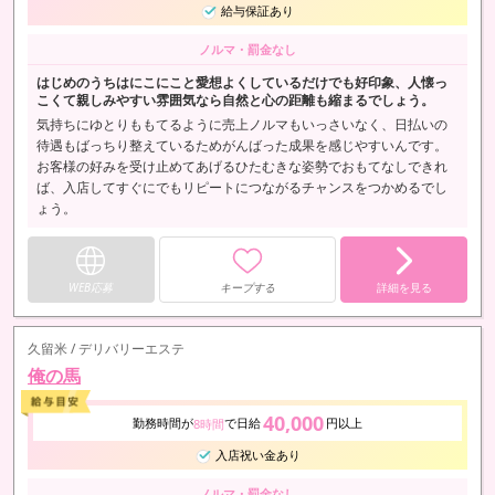
給与保証あり
ノルマ・罰金なし
はじめのうちはにこにこと愛想よくしているだけでも好印象、人懐っ
こくて親しみやすい雰囲気なら自然と心の距離も縮まるでしょう。
気持ちにゆとりももてるように売上ノルマもいっさいなく、日払いの
待遇もばっちり整えているためがんばった成果を感じやすいんです。
お客様の好みを受け止めてあげるひたむきな姿勢でおもてなしできれ
ば、入店してすぐにでもリピートにつながるチャンスをつかめるでし
ょう。
WEB応募
キープする
詳細を見る
久留米 / デリバリーエステ
俺の馬
40,000
勤務時間が
で日給
円以上
8時間
入店祝い金あり
ノルマ・罰金なし