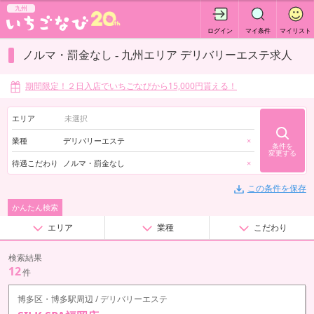
九州
ログイン
マイ条件
マイリスト
ノルマ・罰金なし - 九州エリア デリバリーエステ求人
期間限定！２日入店でいちごなびから15,000円貰える！
エリア
業種
デリバリーエステ
×
条件を
変更する
待遇こだわり
ノルマ・罰金なし
×
この条件を保存
かんたん検索
エリア
業種
こだわり
検索結果
12
件
博多区・博多駅周辺 / デリバリーエステ