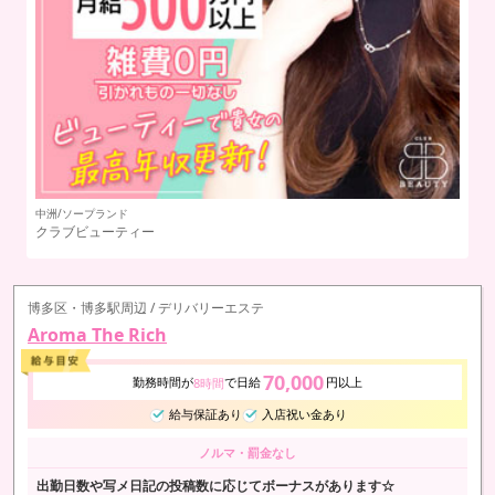
中洲/ソープランド
中
クラブビューティー
湯
博多区・博多駅周辺 / デリバリーエステ
Aroma The Rich
70,000
勤務時間が
で日給
円以上
8時間
給与保証あり
入店祝い金あり
ノルマ・罰金なし
出勤日数や写メ日記の投稿数に応じてボーナスがあります☆