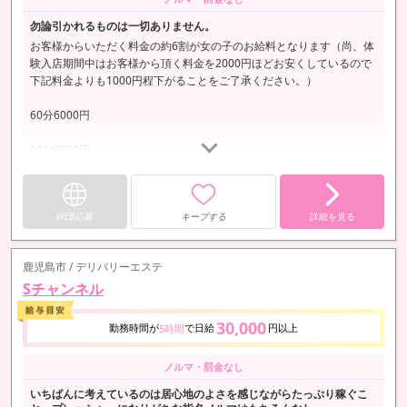
勿論引かれるものは一切ありません。
お客様からいただく料金の約6割が女の子のお給料となります（尚、体
験入店期間中はお客様から頂く料金を2000円ほどお安くしているので
下記料金よりも1000円程下がることをご了承ください。）
60分6000円
80分8500円
100分11500円
WEB応募
キープする
詳細を見る
当日リピート指名料1000円
事前リピート指名料2000円
鹿児島市 / デリバリーエステ
…
Sチャンネル
30,000
勤務時間が
で日給
円以上
5時間
ノルマ・罰金なし
いちばんに考えているのは居心地のよさを感じながらたっぷり稼ぐこ