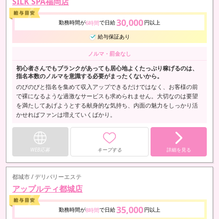
SILK SPA福岡店
30,000
勤務時間が
で日給
円以上
6時間
給与保証あり
ノルマ・罰金なし
初心者さんでもブランクがあっても居心地よくたっぷり稼げるのは、
指名本数のノルマを意識する必要がまったくないから。
のびのびと指名を集めて収入アップできるだけではなく、お客様の前
で裸になるような過激なサービスも求められません。大切なのは要望
を満たしてあげようとする献身的な気持ち、内面の魅力をしっかり活
かせればファンは増えていくばかり。
WEB応募
キープする
詳細を見る
都城市 / デリバリーエステ
アップルティ都城店
35,000
勤務時間が
で日給
円以上
8時間