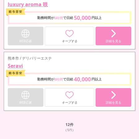
luxury aroma 咲
50,000
勤務時間が
で日給
円以上
6時間
WEB応募
キープする
詳細を見る
熊本市 / デリバリーエステ
Seravi
40,000
勤務時間が
で日給
円以上
8時間
WEB応募
キープする
詳細を見る
12
件
（1/1）