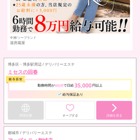
中洲/ソープランド
中
湯房蔵屋
B
博多区・博多駅周辺 / デリバリーエステ
ミセスの回春
35,000
勤務時間が
で日給
円以上
8時間
給与保証あり
WEB応募
キープする
詳細を見る
都城市 / デリバリーエステ