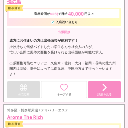
俺の馬
40,000
勤務時間が
で日給
円以上
8時間
入店祝い金あり
出張面接
遠方にお住まいの方は出張面接が便利です！
掛け持ちで風俗バイトしたい学生さんや社会人の方が、
忙しい合間に風俗の面接を受けられる出張面接が可能な求人。
出張面接可能なエリアは、久留米・佐賀・大分・福岡・長崎の北九州
圏内は勿論、場合によっては南九州、中国地方まで行っちゃいます
よ！！
WEB応募
キープする
詳細を見る
博多区・博多駅周辺 / デリバリーエステ
Aroma The Rich