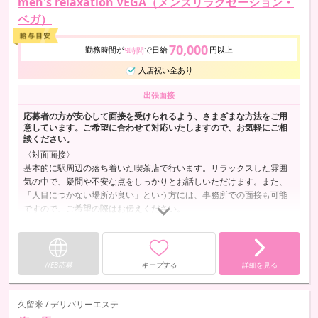
men's relaxation VEGA（メンズリラクゼーション・
ベガ）
70,000
勤務時間が
で日給
円以上
9時間
入店祝い金あり
出張面接
応募者の方が安心して面接を受けられるよう、さまざまな方法をご用
意しています。ご希望に合わせて対応いたしますので、お気軽にご相
談ください。
〈対面面接〉
基本的に駅周辺の落ち着いた喫茶店で行います。リラックスした雰囲
気の中で、疑問や不安な点をしっかりとお話しいただけます。また、
「人目につかない場所が良い」という方には、事務所での面接も可能
ですので、ご希望の際はお伝えください。
〈出張面接〉
ご希望の場所がある場合は、お問い合わせの際にお申し付けくださ
い。できる限りご都合に合わせた対応をさせていただきます。
WEB応募
キープする
詳細を見る
〈写メ面接〉
遠方にお住まいの方や対面面接が難しい方には、写メ面接も対応して
久留米 / デリバリーエステ
おります。年齢・タトゥーや傷跡の…