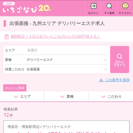
九州
ログイン
マイ条件
マイリスト
出張面接 - 九州エリア デリバリーエステ求人
期間限定！２日入店でいちごなびから15,000円貰える！
エリア
業種
デリバリーエステ
×
条件を
変更する
待遇こだわり
出張面接
×
この条件を保存
かんたん検索
エリア
業種
こだわり
検索結果
12
件
博多区・博多駅周辺 / デリバリーエステ