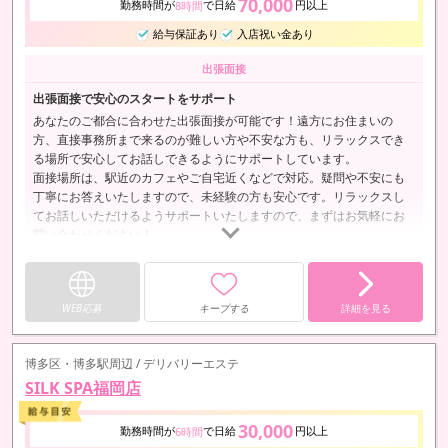
70,000
勤務時間が
で日給
円以上
8時間
給与保証あり
入店祝い金あり
出張面接
出張面接で安心のスタートをサポート
あなたのご都合に合わせた出張面接が可能です！遠方にお住まいの
方、直接事務所まで来るのが難しい方や不安な方も、リラックスでき
る場所で安心してお話しできるようにサポートしています。
面接場所は、駅近のカフェやご自宅近くなどで対応。疑問や不安にも
丁寧にお答えいたしますので、未経験の方も安心です。リラックスし
てお話しいただけるようサポートいたしますので、まずはお気軽にお
問い合わせください！
WEB応募
キープする
詳細を見る
博多区・博多駅周辺 / デリバリーエステ
SILK SPA福岡店
30,000
勤務時間が
で日給
円以上
6時間