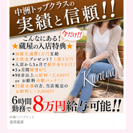
中洲/ソープランド
中
湯房蔵屋
ク