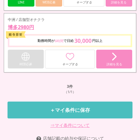
LINE
WEB応募
キープする
詳細を見る
中洲 / 店舗型オナクラ
博多2980円
30,000
勤務時間が
で日給
円以上
6時間
WEB応募
キープする
詳細を見る
3
件
（1/1）
＋マイ条件に保存
⇒マイ条件について
店舗記載の給与や保証について