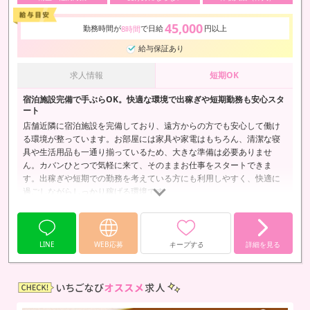
45,000
勤務時間が
で日給
円以上
8時間
給与保証あり
求人情報
短期OK
宿泊施設完備で手ぶらOK。快適な環境で出稼ぎや短期勤務も安心スタ
ート
店舗近隣に宿泊施設を完備しており、遠方からの方でも安心して働け
る環境が整っています。お部屋には家具や家電はもちろん、清潔な寝
具や生活用品も一通り揃っているため、大きな準備は必要ありませ
ん。カバンひとつで気軽に来て、そのままお仕事をスタートできま
す。出稼ぎや短期での勤務を考えている方にも利用しやすく、快適に
過ごしながらしっかり稼げる環境です。
LINE
WEB応募
キープする
詳細を見る