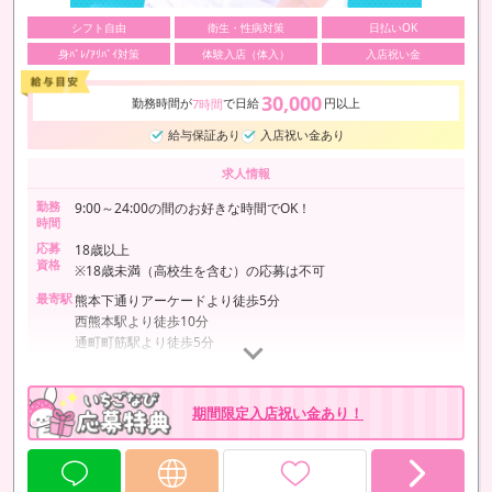
シフト自由
衛生・性病対策
日払いOK
身ﾊﾞﾚ/ｱﾘﾊﾞｲ対策
体験入店（体入）
入店祝い金
30,000
勤務時間が
で日給
円以上
7時間
給与保証あり
入店祝い金あり
求人情報
勤務
9:00～24:00の間のお好きな時間でOK！
時間
応募
18歳以上
資格
※18歳未満（高校生を含む）の応募は不可
最寄駅
熊本下通りアーケードより徒歩5分
西熊本駅より徒歩10分
通町町筋駅より徒歩5分
期間限定入店祝い金あり！