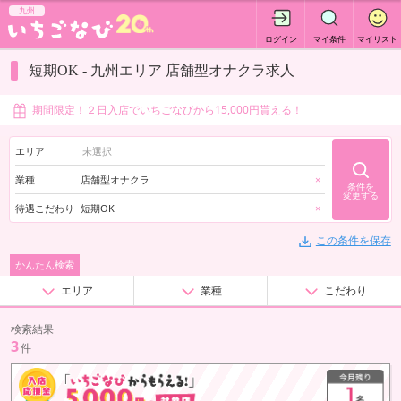
九州
ログイン
マイ条件
マイリスト
短期OK - 九州エリア 店舗型オナクラ求人
期間限定！２日入店でいちごなびから15,000円貰える！
エリア
業種
店舗型オナクラ
×
条件を
変更する
待遇こだわり
短期OK
×
この条件を保存
かんたん検索
エリア
業種
こだわり
検索結果
3
件