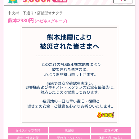
中央街・下通り / 店舗型オナクラ
熊本2980円
(ハピネスグループ)
女性スタッフ在籍
店舗型
出稼ぎOK
衛生・性病対策
受け身にならない
体験入店（体入）