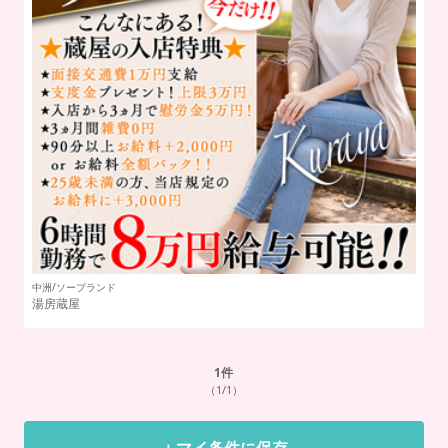
中洲/ソープランド
中
湯房蔵屋
ク
1
件
（1/1）
＋マイ条件に保存