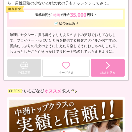
ら、男性経験の少ない20代の女の子もチャレンジしてみて。
35,000
勤務時間が
で日給
円以上
8時間
給与保証あり
無理にセクシーに振る舞うよりもありのままの笑顔でおもてなしし
て、プライベートっぽいひと時を提供する接客スタイルがおすすめ。
愛嬌たっぷりの彼女のように甘えたり楽しそうにおしゃべりしたり、
ちょっとしたことがきっかけでリピート指名してもらえるように。
WEB応募
キープする
詳細を見る