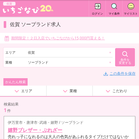
佐賀
ログイン
マイ条件
マイリスト
佐賀 ソープランド求人
期間限定！２日入店でいちごなびから15,000円貰える！
エリア
佐賀
×
条件を
業種
ソープランド
×
変更する
この条件を保存
かんたん検索
エリア
業種
こだわり
検索結果
1
件
伊万里市・唐津市･武雄・嬉野 / ソープランド
嬉野ブレザー・ぶれざー
売れっ子になれるのは大人の色気があふれるタイプだけではないか