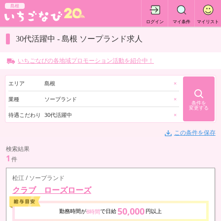
島根
ログイン
マイ条件
マイリスト
30代活躍中 - 島根 ソープランド求人
いちごなびの各地域プロモーション活動を紹介中！
エリア
島根
×
業種
ソープランド
×
条件を
変更する
待遇こだわり
30代活躍中
×
この条件を保存
検索結果
1
件
松江 / ソープランド
クラブ ローズローズ
50,000
勤務時間が
で日給
円以上
8時間