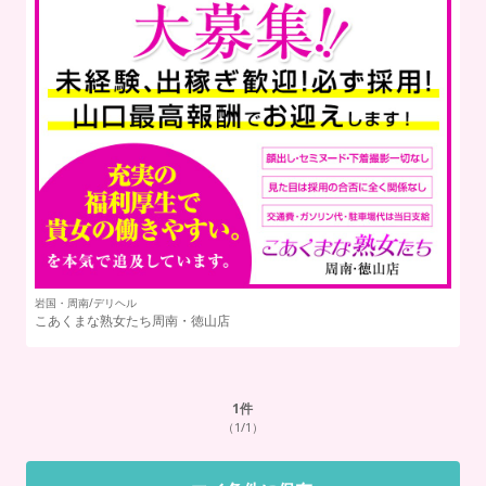
岩国・周南/デリヘル
こあくまな熟女たち周南・徳山店
1
件
（1/1）