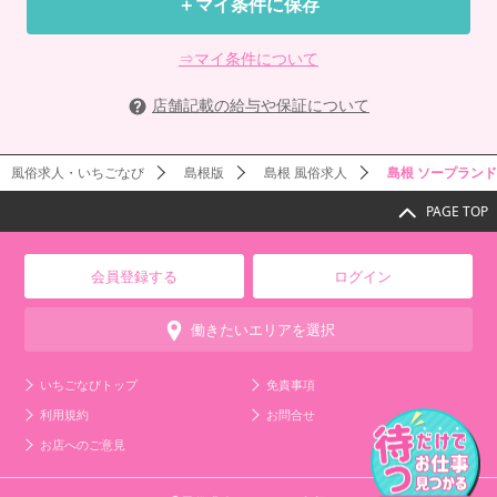
＋マイ条件に保存
⇒マイ条件について
店舗記載の給与や保証について
風俗求人・いちごなび
島根版
島根 風俗求人
島根 ソープラン
PAGE TOP
会員登録する
ログイン
働きたいエリアを選択
いちごなびトップ
免責事項
利用規約
お問合せ
お店へのご意見