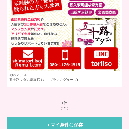
鳥取/デリヘル
五十路マダム鳥取店
(カサブランカグループ)
1
件
（1/1）
＋マイ条件に保存