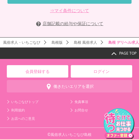
⇒マイ条件について
店舗記載の給与や保証について
風俗求人・いちごなび
島根版
島根 風俗求人
島根 デリヘル求人
PAGE TOP
会員登録する
ログイン
働きたいエリアを選択
いちごなびトップ
免責事項
利用規約
お問合せ
お店へのご意見
©風俗求人いちごなび島根