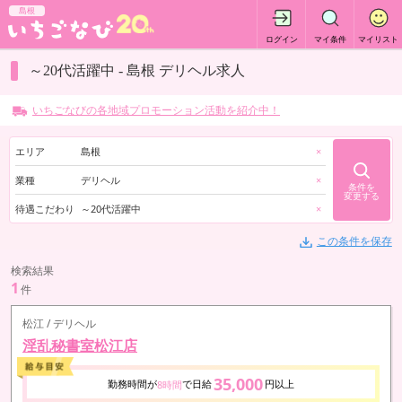
島根
ログイン
マイ条件
マイリスト
～20代活躍中 - 島根 デリヘル求人
いちごなびの各地域プロモーション活動を紹介中！
エリア
島根
×
業種
デリヘル
×
条件を
変更する
待遇こだわり
～20代活躍中
×
この条件を保存
検索結果
1
件
松江 / デリヘル
淫乱秘書室松江店
35,000
勤務時間が
で日給
円以上
8時間