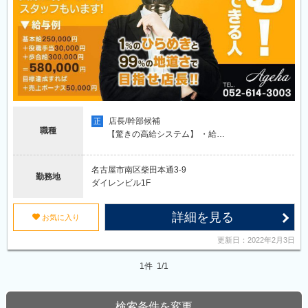
店長/幹部候補
正
職種
【驚きの高給システム】 ・給…
名古屋市南区柴田本通3-9
勤務地
ダイレンビル1F
詳細を見る
u
お気に入り
更新日：2022年2月3日
1件 1/1
検索条件を変更