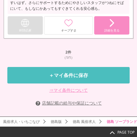
すいはず。さらにサポートするためにやさしいスタッフがつねにそば
にいて、もしなにかあってもすぐきてくれる安心感も。
WEB応募
キープする
詳細を見る
2
件
（1/1）
＋マイ条件に保存
⇒マイ条件について
店舗記載の給与や保証について
風俗求人・いちごなび
徳島版
徳島 風俗求人
徳島 ソープラン
PAGE TOP