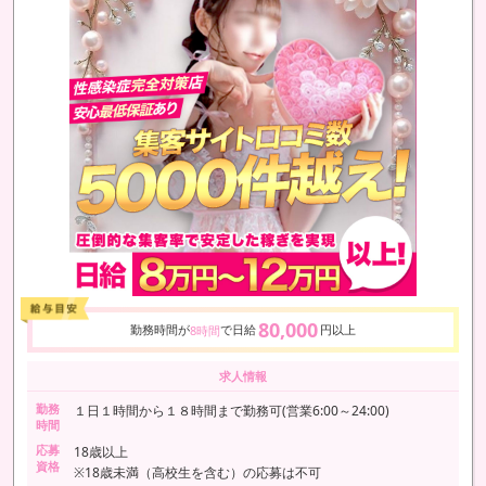
80,000
勤務時間が
で日給
円以上
8時間
求人情報
勤務
１日１時間から１８時間まで勤務可(営業6:00～24:00)
時間
応募
18歳以上
資格
※18歳未満（高校生を含む）の応募は不可