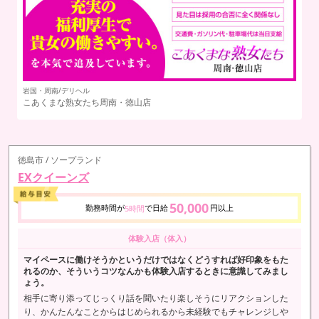
岩国・周南/デリヘル
こあくまな熟女たち周南・徳山店
徳島市 / ソープランド
EXクイーンズ
50,000
勤務時間が
で日給
円以上
5時間
体験入店（体入）
マイペースに働けそうかというだけではなくどうすれば好印象をもた
れるのか、そういうコツなんかも体験入店するときに意識してみまし
ょう。
相手に寄り添ってじっくり話を聞いたり楽しそうにリアクションした
り、かんたんなことからはじめられるから未経験でもチャレンジしや