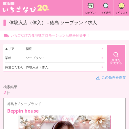
徳島
ログイン
マイ条件
マイリスト
体験入店（体入） - 徳島 ソープランド求人
いちごなびの各地域プロモーション活動を紹介中！
エリア
徳島
×
業種
ソープランド
×
条件を
変更する
待遇こだわり
体験入店（体入）
×
この条件を保存
検索結果
2
件
徳島市 / ソープランド
Beppin house