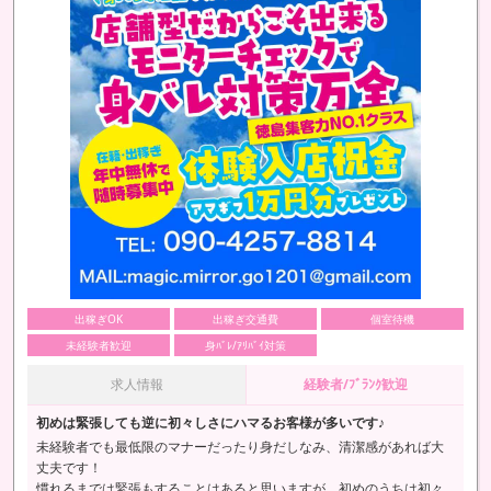
出稼ぎOK
出稼ぎ交通費
個室待機
未経験者歓迎
身ﾊﾞﾚ/ｱﾘﾊﾞｲ対策
求人情報
経験者/ﾌﾞﾗﾝｸ歓迎
初めは緊張しても逆に初々しさにハマるお客様が多いです♪
未経験者でも最低限のマナーだったり身だしなみ、清潔感があれば大
丈夫です！
慣れるまでは緊張もすることはあると思いますが、初めのうちは初々