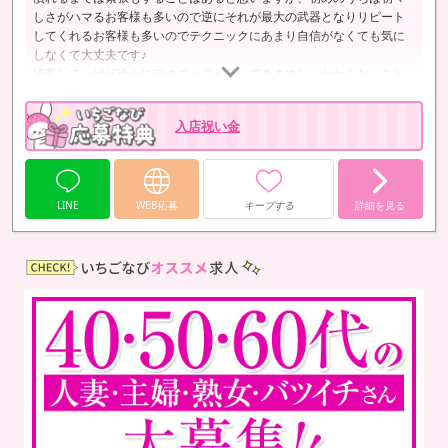
しさがハマるお客様も多いので逆にそれが最大の武器となりリピート
してくれるお客様も多いのでテクニックにあまり自信がなくても気に
しなくて大丈夫です♪
接客していけば徐々にテクニックも付いてきますし、わからないこと
があれば気軽に相談してきてください♪
一緒に成長していきましょう♪
入店祝い金
経験者の方やブランクがある方でも大歓迎です♪
真面目さと愛嬌があればリピートしてくれるお客様も数多かったり口
コミなど見て来られるお客様もいま…
LINE
WEB応募
キープする
詳細を見る