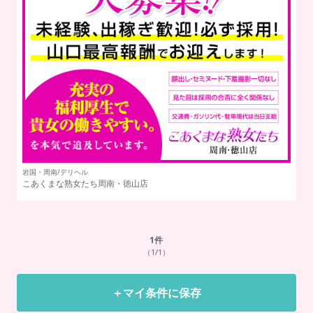
岩国・周南/デリヘル
こあくまな熟女たち周南・徳山店
1
件
（1/1）
＋マイ条件に保存