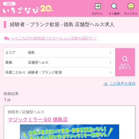
徳島
ログイン
マイ条件
マイリスト
経験者・ブランク歓迎 - 徳島 店舗型ヘルス求人
いちごなびの各地域プロモーション活動を紹介中！
エリア
徳島
×
業種
店舗型ヘルス
×
条件を
変更する
待遇こだわり
経験者・ブランク歓迎
×
この条件を保存
検索結果
1
件
徳島市 / 店舗型ヘルス
マジックミラー GO 徳島店