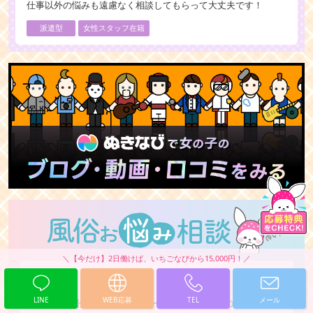
仕事以外の悩みも遠慮なく相談してもらって大丈夫です！
派遣型
女性スタッフ在籍
2026/7/18
その他質問
LINE
WEB応募
TEL
メール
Q.
仕事と関係のないプライベートの悩みはお店の人に相談し