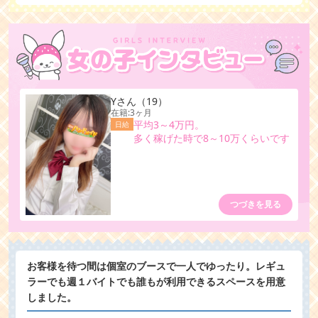
Y
さん
（19）
在籍:3ヶ月
平均3～4万円。
日給
多く稼げた時で8～10万くらいです
つづきを見る
お客様を待つ間は個室のブースで一人でゆったり。レギュ
ラーでも週１バイトでも誰もが利用できるスペースを用意
しました。