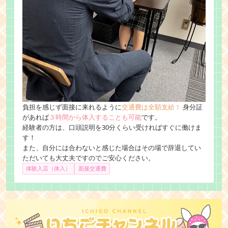
負担を感じず面接に来れるように
交通費は全額支給！
身分証
があれば
３時間から体入することも可能
です。
経験者の方は、口頭説明を30分くらい受ければすぐに働けま
す！
また、自分には合わないと感じた場合はその場で辞退してい
ただいても大丈夫ですのでご安心ください。
体験入店（体入）
面接交通費