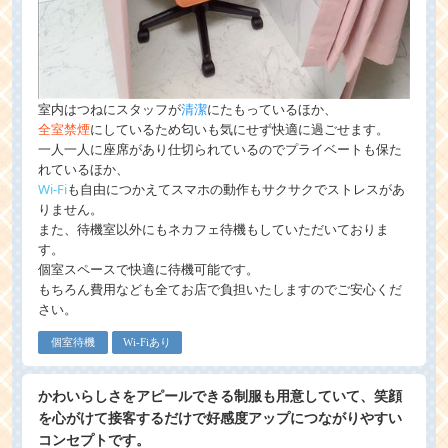
室内はつねにスタッフが
清潔
にたもっているほか、
全室禁煙
にしているため匂いも気にせず快適に過ごせます。
一人一人に座席があり仕切られているのでプライベートも保た
れているほか、
Wi-Fi
も自由につかえてスマホの動作もサクサクでストレスがあ
りません。
また、待機室以外にもネカフェ待機もしていただいておりま
す。
個室スペースで快適に待機可能です。
もちろん費用なども全てお店で負担いたしますのでご安心くだ
さい。
個室待機
Wi-Fiあり
かわいらしさをアピールできる制服も用意していて、笑顔
を心がけて接客するだけで好感度アップにつながりやすい
コンセプトです。