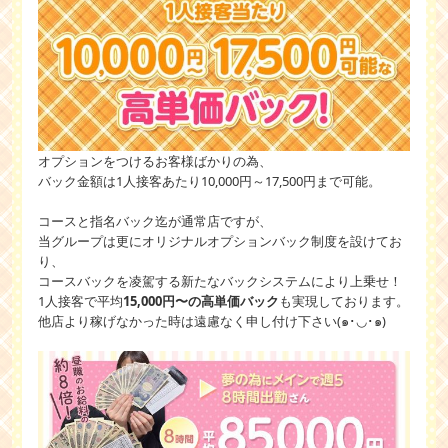
オプションをつけるお客様ばかりの為、
バック金額は1人接客あたり10,000円～17,500円まで可能。
コースと指名バック迄が通常店ですが、
当グループは更にオリジナルオプションバック制度を設けてお
り、
コースバックを凌駕する新たなバックシステムにより上乗せ！
1人接客で平均
15,000円〜の高単価バック
も実現しております。
他店より稼げなかった時は遠慮なく申し付け下さい(๑･◡･๑)