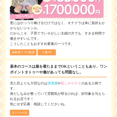
更にはがっつり稼げるだけではなく、オナクラは体に負担もか
からないジャンル。
だからこそ、子育てでいそがしい主婦の方でも、すきま時間で
働きやすいんです。
こうしたこともおすすめ要素の一つです。
経験者/ﾌﾞﾗﾝｸ歓迎
人妻OK
基本のコースは服を着たままでOKということもあり、ワン
ポイントタトゥーや傷があっても問題なし。
見た目よりも大切なのは
清潔感
や
親しみやすさ
のある人柄で
す。
身だしなみが整っていて雰囲気が明るければ、好印象を与えら
れるお店です！
気にせず応募・相談してくださいね。
タトゥーOK