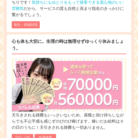
ちりです！
気持ちにもゆとりをもって接客できる居心地のいい
雰囲気
だから、サービスの質も自然と高まり指名のきっかけに
繋がるでしょう。
衛生・性病対策
心も体も大切に。生理の時は無理せずゆっくり休みましょ
う。
天引きされる雑費もいっさいないため、昼職と掛け持ちしなが
らでも不公平感も感じずのびのび稼げます。稼いだお給料はそ
の日のうちに！天引きされる雑費も一切ありません。
日払いOK
生理休暇