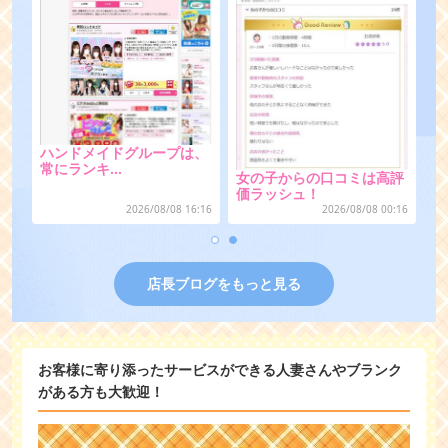
ハンドメイドグループは、
採用者全員に待機時給保証
常にランキ…
評
♪
2026/08/09 16:16
2026/08/09 00:16
:16
店長ブログをもっと見る
お客様に寄り添ったサービスができる人妻さんやブランク
がある方も大歓迎！