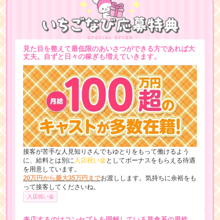
見た目を整えて最低限のあいさつができる方であれば大
丈夫。自ずと日々の稼ぎも増えていきます。
接客が苦手な人見知りさんでもゆとりをもって働けるよう
に、給料とは別に
入店祝い金
としてボーナスをもらえる待遇
を用意しています。
20万円から最大35万円まで
お渡しします。気持ちに余裕をも
って接客してくださいね。
入店祝い金
来店するのはコンセプトを理解している草食系の男性。