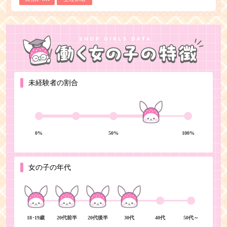
未経験者の割合
0%
50%
100%
女の子の年代
18･19歳
20代前半
20代後半
30代
40代
50代～