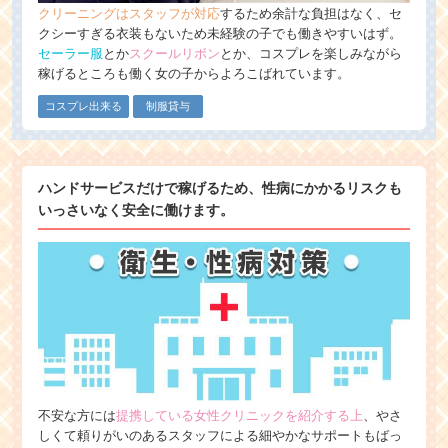
クリーニングはスタッフが対応
するため余計な負担はなく、セ
クシーすぎる衣装もないため未経験の子でも働きやすいはず。
セーラー服
とか
スクールリボン
とか、コスプレを楽しみながら
稼げるところも働く女の子からよろこばれています。
コスプレ出来る
制服貸与
ハンドサービスだけで稼げるため、性病にかかるリスクも
いっさいなく安全に働けます。
不安な方には
提携している女性クリニックを紹介する上
、やさ
しくて頼りがいのあるスタッフによる細やかなサポートもばっ