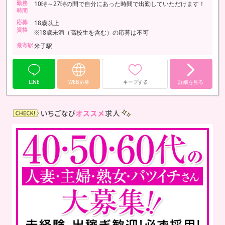
勤務
10時～27時の間で自分にあった時間で出勤していただけます！
時間
応募
18歳以上
資格
※18歳未満（高校生を含む）の応募は不可
最寄駅
米子駅
LINE
WEB応募
キープする
詳細を見る