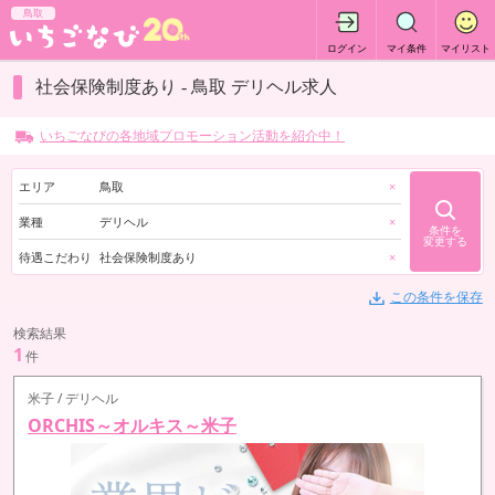
鳥取
ログイン
マイ条件
マイリスト
社会保険制度あり - 鳥取 デリヘル求人
いちごなびの各地域プロモーション活動を紹介中！
エリア
鳥取
×
業種
デリヘル
×
条件を
変更する
待遇こだわり
社会保険制度あり
×
この条件を保存
検索結果
1
件
米子 / デリヘル
ORCHIS～オルキス～米子