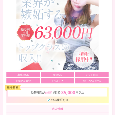
出稼ぎOK
短期OK
シフト自由
未経験者歓迎
日払いOK
身ﾊﾞﾚ/ｱﾘﾊﾞｲ対策
35,000
勤務時間が
で日給
円以上
6時間
給与保証あり
求人情報