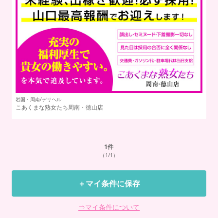
岩国・周南/デリヘル
こあくまな熟女たち周南・徳山店
1
件
（1/1）
＋マイ条件に保存
⇒マイ条件について