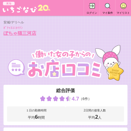
東海
ログイン
マイ条件
マイリスト
安城/デリヘル
ﾎﾟﾁｬﾈｺﾐｶﾜﾃﾝ
ぽちゃ猫三河店
総合評価
4.7
（6件）
１日の勤務時間
2日間の接客人数
6
2
平均
時間
平均
人