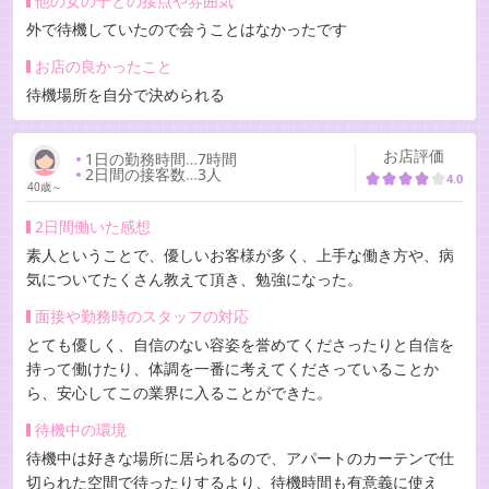
他の女の子との接点や雰囲気
外で待機していたので会うことはなかったです
お店の良かったこと
待機場所を自分で決められる
お店評価
1日の勤務時間
…
7時間
2日間の接客数
…
3人
4.0
40歳～
2日間働いた感想
素人ということで、優しいお客様が多く、上手な働き方や、病
気についてたくさん教えて頂き、勉強になった。
面接や勤務時のスタッフの対応
とても優しく、自信のない容姿を誉めてくださったりと自信を
持って働けたり、体調を一番に考えてくださっていることか
ら、安心してこの業界に入ることができた。
待機中の環境
待機中は好きな場所に居られるので、アパートのカーテンで仕
切られた空間で待ったりするより、待機時間も有意義に使え