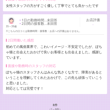
女性スタッフの方がすごく優しく丁寧でとても良かったです
お店評価
1日の勤務時間
…
未回答
2日間の接客数
…
未回答
-
35～39歳
※こちらの口コミは勤務時間・接客数・お店への評価はありません。
2日間働いた感想
初めての風俗業界で、こわいイメージ・不安定でしたが、ぽち
ゃ猫と出会えたおかげで良いお客様とも出会えました。感謝し
ています。
面接や勤務時のスタッフの対応
ぽちゃ猫のスタッフさんはみんな気さくな方で、障害があると
いうことを理解してくれたおかげで、この先も頑張っていこう
と思いました。
対応としては完璧です！
8件
（1～8件）