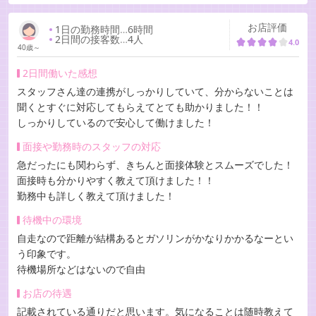
お店評価
1日の勤務時間
…
6時間
2日間の接客数
…
4人
4.0
40歳～
2日間働いた感想
スタッフさん達の連携がしっかりしていて、分からないことは
聞くとすぐに対応してもらえてとても助かりました！！
しっかりしているので安心して働けました！
面接や勤務時のスタッフの対応
急だったにも関わらず、きちんと面接体験とスムーズでした！
面接時も分かりやすく教えて頂けました！！
勤務中も詳しく教えて頂けました！
待機中の環境
自走なので距離が結構あるとガソリンがかなりかかるなーとい
う印象です。
待機場所などはないので自由
お店の待遇
記載されている通りだと思います。気になることは随時教えて