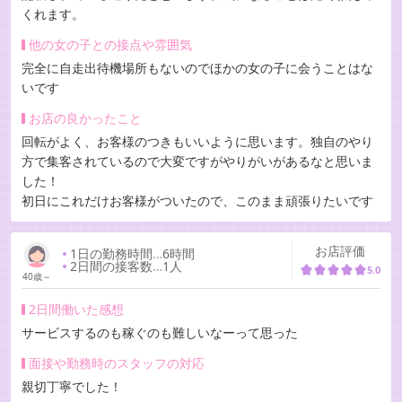
くれます。
他の女の子との接点や雰囲気
完全に自走出待機場所もないのでほかの女の子に会うことはな
いです
お店の良かったこと
回転がよく、お客様のつきもいいように思います。独自のやり
方で集客されているので大変ですがやりがいがあるなと思いま
した！
初日にこれだけお客様がついたので、このまま頑張りたいです
お店評価
1日の勤務時間
…
6時間
2日間の接客数
…
1人
5.0
40歳～
2日間働いた感想
サービスするのも稼ぐのも難しいなーって思った
面接や勤務時のスタッフの対応
親切丁寧でした！