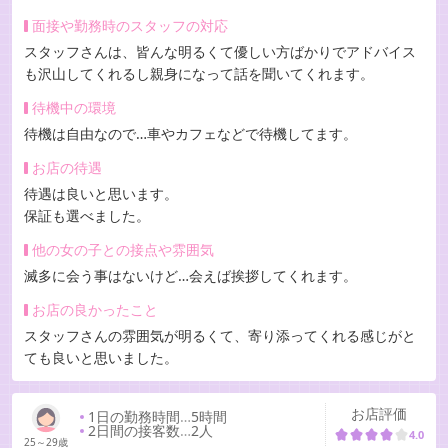
面接や勤務時のスタッフの対応
スタッフさんは、皆んな明るくて優しい方ばかりでアドバイス
も沢山してくれるし親身になって話を聞いてくれます。
待機中の環境
待機は自由なので…車やカフェなどで待機してます。
お店の待遇
待遇は良いと思います。
保証も選べました。
他の女の子との接点や雰囲気
滅多に会う事はないけど…会えば挨拶してくれます。
お店の良かったこと
スタッフさんの雰囲気が明るくて、寄り添ってくれる感じがと
ても良いと思いました。
お店評価
1日の勤務時間
…
5時間
2日間の接客数
…
2人
4.0
25～29歳