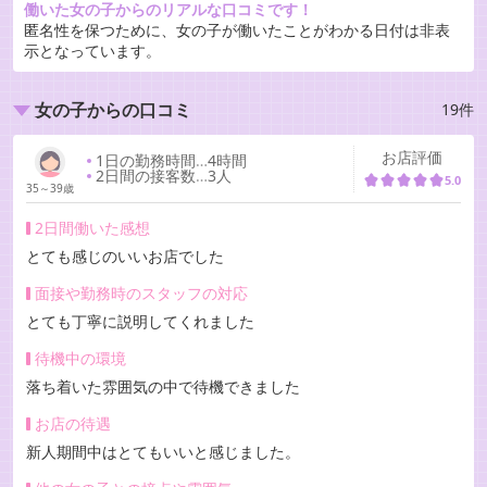
働いた女の子からのリアルな口コミです！
匿名性を保つために、女の子が働いたことがわかる日付は非表
示となっています。
19件
女の子からの口コミ
お店評価
1日の勤務時間
…
4時間
2日間の接客数
…
3人
5.0
35～39歳
2日間働いた感想
とても感じのいいお店でした
面接や勤務時のスタッフの対応
とても丁寧に説明してくれました
待機中の環境
落ち着いた雰囲気の中で待機できました
お店の待遇
新人期間中はとてもいいと感じました。