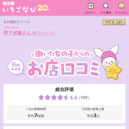
東海
ログイン
マイ条件
マイリスト
名古屋駅/デリヘル
ｿｸｱﾎﾟｵｸｻﾝ
即アポ奥さん
(即グループ)
総合評価
4.4
（10件）
１日の勤務時間
2日間の接客人数
7
3
平均
時間
平均
人