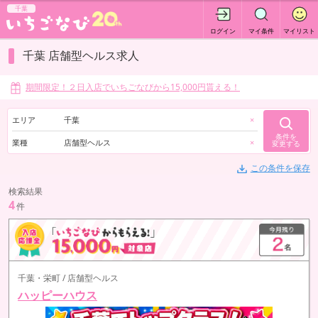
千葉
ログイン
マイ条件
マイリスト
千葉 店舗型ヘルス求人
期間限定！２日入店でいちごなびから15,000円貰える！
エリア
千葉
×
条件を
業種
店舗型ヘルス
×
変更する
この条件を保存
検索結果
4
件
千葉・栄町 / 店舗型ヘルス
ハッピーハウス