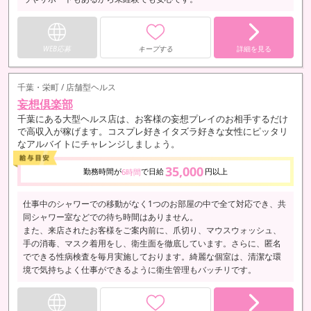
WEB応募
キープする
詳細を見る
千葉・栄町 / 店舗型ヘルス
妄想倶楽部
千葉にある大型ヘルス店は、お客様の妄想プレイのお相手するだけ
で高収入が稼げます。コスプレ好きイタズラ好きな女性にピッタリ
なアルバイトにチャレンジしましょう。
35,000
勤務時間が
で日給
円以上
6時間
仕事中のシャワーでの移動がなく1つのお部屋の中で全て対応でき、共
同シャワー室などでの待ち時間はありません。
また、来店されたお客様をご案内前に、爪切り、マウスウォッシュ、
手の消毒、マスク着用をし、衛生面を徹底しています。さらに、匿名
でできる性病検査を毎月実施しております。綺麗な個室は、清潔な環
境で気持ちよく仕事ができるように衛生管理もバッチリです。