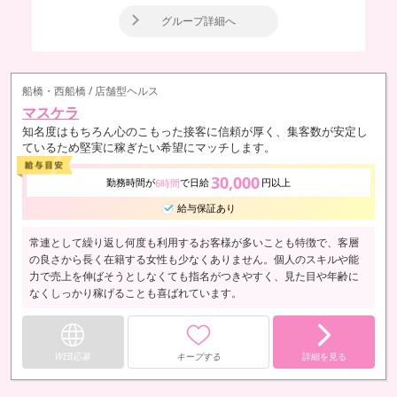
グループ詳細へ
船橋・西船橋 / 店舗型ヘルス
マスケラ
知名度はもちろん心のこもった接客に信頼が厚く、集客数が安定し
ているため堅実に稼ぎたい希望にマッチします。
30,000
勤務時間が
で日給
円以上
6時間
給与保証あり
常連として繰り返し何度も利用するお客様が多いことも特徴で、客層
の良さから長く在籍する女性も少なくありません。個人のスキルや能
力で売上を伸ばそうとしなくても指名がつきやすく、見た目や年齢に
なくしっかり稼げることも喜ばれています。
WEB応募
キープする
詳細を見る