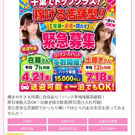
働きやすさ＆待遇に自信あり！バック率地域最高級額！
即日体験入店OK！出稼ぎ様大歓迎(即日受け入れ可能)
安心安全な店舗型でがっちり稼いでゆとりのある生活を送ってみま
せんか！
店舗型
出稼ぎOK
出稼ぎ交通費
個室待機
未経験者歓迎
30代活躍中