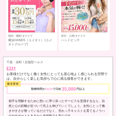
関内・曙町/オナクラ
所沢・入間/オナクラ
池
横浜HANDS（ユメオト）
(ユメ
ハンドビッチ
J
オトグループ)
（
千葉・栄町 / 店舗型ヘルス
E231
お客様だけでなく働く女性にとっても居心地よく感じられる空間で
は、自分らしく楽しむ気持ちで心に残る接客ができます。
35,000
勤務時間が
で日給
円以上
6時間
相手を理解するために想いに寄り添ったサービスを意識するなら、自
然と心の距離が近づいて売上も伸びていくでしょう。女性にとって働
きやすさが整っているだけでなく、売れっ子キャストを育てるノウハ
ウやサポートもあるから未経験でも安心です。