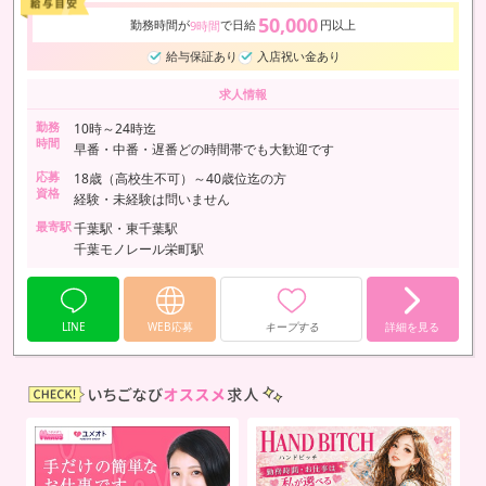
50,000
勤務時間が
で日給
円以上
9時間
給与保証あり
入店祝い金あり
求人情報
勤務
10時～24時迄
時間
早番・中番・遅番どの時間帯でも大歓迎です
応募
18歳（高校生不可）～40歳位迄の方
資格
経験・未経験は問いません
最寄駅
千葉駅・東千葉駅
千葉モノレール栄町駅
LINE
WEB応募
キープする
詳細を見る