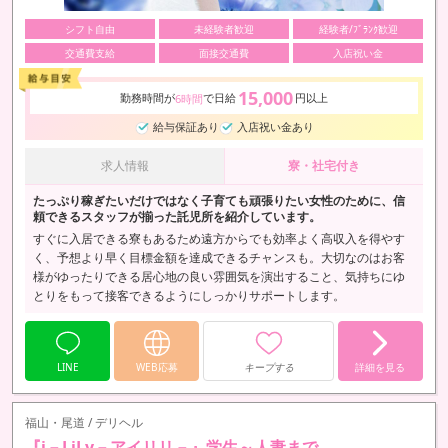
シフト自由
未経験者歓迎
経験者/ﾌﾞﾗﾝｸ歓迎
交通費支給
面接交通費
入店祝い金
15,000
勤務時間が
で日給
円以上
6時間
給与保証あり
入店祝い金あり
求人情報
寮・社宅付き
たっぷり稼ぎたいだけではなく子育ても頑張りたい女性のために、信
頼できるスタッフが揃った託児所を紹介しています。
すぐに入居できる寮もあるため遠方からでも効率よく高収入を得やす
く、予想より早く目標金額を達成できるチャンスも。大切なのはお客
様がゆったりできる居心地の良い雰囲気を演出すること、気持ちにゆ
とりをもって接客できるようにしっかりサポートします。
LINE
WEB応募
キープする
詳細を見る
福山・尾道 / デリヘル
『i－LiLy－アイリリ－』学生～人妻まで