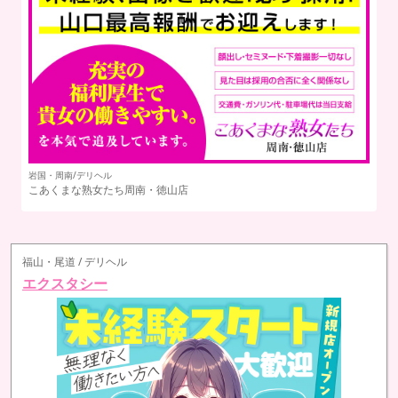
鳥
掲載店募集中
五
> 詳しくはこちら
福山・尾道 / デリヘル
エクスタシー