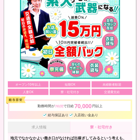
オープン10年以上
短期OK
未経験者歓迎
人妻OK
寮・社宅付き
交通費支給
70,000
勤務時間が
で日給
円以上
7時間
給与保証あり
入店祝い金あり
求人情報
寮・社宅付き
地元でなかなかよい働き口がなければ出稼ぎしてみるという考えも、