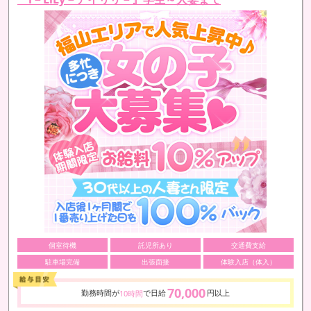
個室待機
託児所あり
交通費支給
駐車場完備
出張面接
体験入店（体入）
70,000
勤務時間が
で日給
円以上
10時間