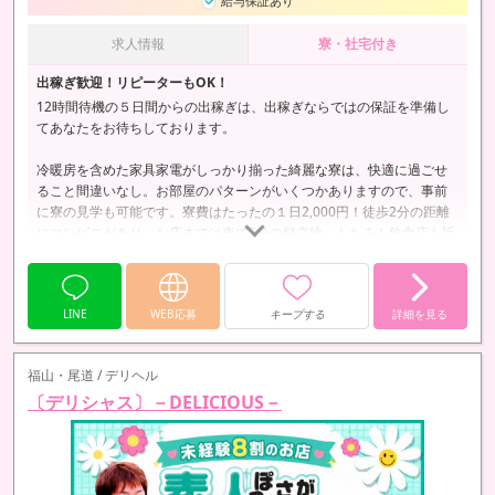
給与保証あり
求人情報
寮・社宅付き
出稼ぎ歓迎！リピーターもOK！
12時間待機の５日間からの出稼ぎは、出稼ぎならではの保証を準備し
てあなたをお待ちしております。
冷暖房を含めた家具家電がしっかり揃った綺麗な寮は、快適に過ごせ
ること間違いなし。お部屋のパターンがいくつかありますので、事前
に寮の見学も可能です。寮費はたったの１日2,000円！徒歩2分の距離
にコンビニがあり、お店までは車で5分の好立地。もちろん飲食店も近
くにあり、しっかり息抜き出来る環境が整っています♪
LINE
WEB応募
キープする
詳細を見る
福山・尾道 / デリヘル
〔デリシャス〕－DELICIOUS－