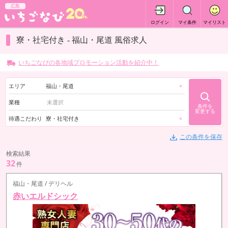
広島
ログイン
マイ条件
マイリスト
寮・社宅付き - 福山・尾道 風俗求人
いちごなびの各地域プロモーション活動を紹介中！
エリア
福山・尾道
×
業種
条件を
変更する
待遇こだわり
寮・社宅付き
×
この条件を保存
検索結果
32
件
福山・尾道 / デリヘル
赤いエルドシック