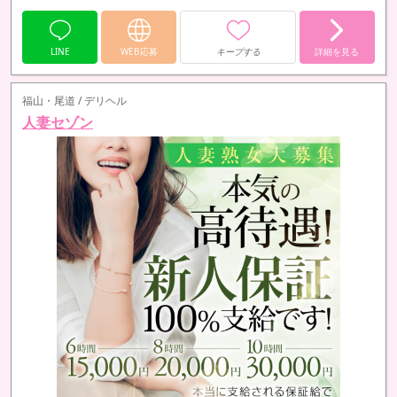
勿論出稼ぎリピーターさんも歓迎しているので、前に一度働いたけど
２回目も大丈夫かな？と思う方もお気軽にご相談ください( ⑉¯ ꇴ ¯⑉ )
LINE
WEB応募
キープする
詳細を見る
福山・尾道 / デリヘル
人妻セゾン