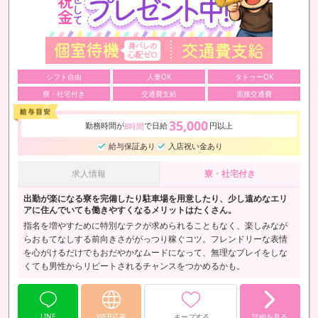
シフト自由
人妻OK
タトゥーOK
寮・社宅付き
交通費支給
面接交通費
35,000
勤務時間が
で日給
円以上
8時間
給与保証あり
入店祝い金あり
求人情報
寮・社宅付き
出勤が楽になる寮を完備したり駐車場を用意したり、少し遠めなエリ
アに住んでいても働きやすくなるメリットはたくさん。
指名を増やすために特別なテクが求められることもなく、楽しみなが
らおもてなしする前向きさががっつり稼ぐコツ。フレンドリーな表情
を心がけるだけでもおだやかなムードになって、無理なプレイをしな
くても男性からリピートされるチャンスをつかめるかも。
LINE
WEB応募
キープする
詳細を見る