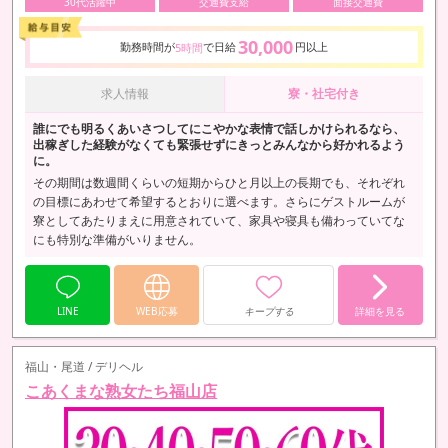
30代活躍中
交通費支給
面接交通費
30,000
勤務時間が
で日給
円以上
5時間
求人情報
寮・社宅付き
誰にでも明るくあいさつしてにこやかな表情で話しかけられるなら、
出稼ぎした経験がなくても緊張せずにきっとみんなから好かれるよう
に。
その期間は数週間くらいの短期からひと月以上の長期でも、それぞれ
の目標にあわせて希望するとおりに選べます。さらにゲストルームが
寮としてあたりまえに用意されていて、家具や寝具も備わっていてな
にも特別な準備がいりません。
LINE
WEB応募
キープする
詳細を見る
福山・尾道 / デリヘル
こあくまな熟女たち福山店