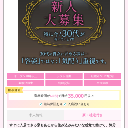
オープン10年以上
シフト自由
経験者/ﾌﾞﾗﾝｸ歓迎
30代活躍中
制服貸与
生理休暇
35,000
勤務時間が
で日給
円以上
6時間
給与保証あり
入店祝い金あり
求人情報
寮・社宅付き
すぐに入居できる寮もあるから住み込みみたいな感覚で働けて、気分