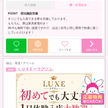
求人情報
寮・社宅付き
POINT 宿泊施設完備
すぐにでも入居できる寮を完備しております。
もちろん、寮は家具家電付き！
Wi-Fiも無料で使い放題ですので、ほぼご自宅と同じ環境で快適に過ご
していただけます！
LINE
WEB応募
キープする
詳細を見る
福山・尾道 / デリヘル
ＬＵＸＥーラグジュ-
NEW