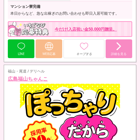
マンション寮完備
本日からなど、急な出稼ぎのお問い合わせも即日入居可能です。
今だけ!入店祝い金50,000円贈呈。
LINE
WEB応募
キープする
詳細を見る
福山・尾道 / デリヘル
広島福山ちゃんこ