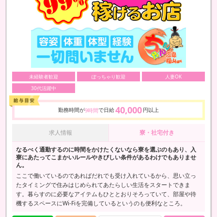
未経験者歓迎
ぽっちゃり歓迎
人妻OK
30代活躍中
40,000
勤務時間が
で日給
円以上
9時間
求人情報
寮・社宅付き
なるべく通勤するのに時間をかけたくないなら寮を選ぶのもあり、入
寮にあたってこまかいルールやきびしい条件があるわけでもありませ
ん。
ここで働いているのであればだれでも受け入れているから、思い立っ
たタイミングで住みはじめられてあたらしい生活をスタートできま
す。暮らすのに必要なアイテムもひととおりそろっていて、部屋や待
機するスペースにWi-Fiを完備しているというのも便利なところ。