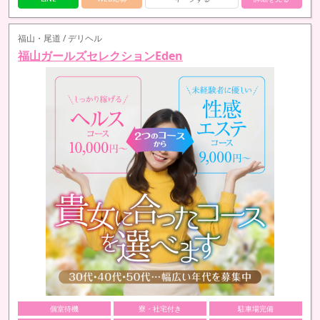
福山・尾道 / デリヘル
福山ガールズセレクションEden
個室待機
寮・社宅付き
駐車場完備