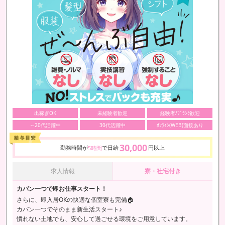
出稼ぎOK
未経験者歓迎
経験者/ﾌﾞﾗﾝｸ歓迎
～20代活躍中
30代活躍中
ｵﾝﾗｲﾝ(WEB)面接あり
30,000
勤務時間が
で日給
円以上
5時間
求人情報
寮・社宅付き
カバン一つで即お仕事スタート！
さらに、即入居OKの快適な個室寮も完備🏠
カバン一つでそのまま新生活スタート♪
慣れない土地でも、安心して過ごせる環境をご用意しています。