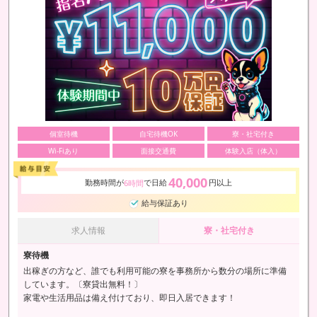
個室待機
自宅待機OK
寮・社宅付き
Wi-Fiあり
面接交通費
体験入店（体入）
40,000
勤務時間が
で日給
円以上
6時間
給与保証あり
求人情報
寮・社宅付き
寮待機
出稼ぎの方など、誰でも利用可能の寮を事務所から数分の場所に準備
しています。〔寮貸出無料！〕
家電や生活用品は備え付けており、即日入居できます！