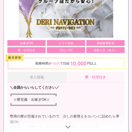
出稼ぎOK
シフト自由
未経験者歓迎
寮・社宅付き
日払いOK
体験入店（体入）
10,000
勤務時間が
で日給
円以上
1時間
求人情報
寮・社宅付き
＼全国からいらしてください／
╔════════════════╗
☆寮完備・出稼ぎOK☆
╚════════════════╝
専用の寮が完備されているので、少しの着替えをカバンに詰めたら準
備OK♪
北海道から沖縄まで、どこからでもお待ちしております。