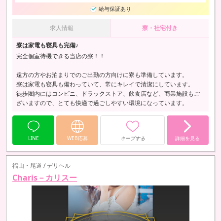
給与保証あり
求人情報
寮・社宅付き
寮は家電も寝具も完備♪
完全個室待機できる当店の寮！！
遠方の方やお泊まりでのご出勤の方向けに寮も準備しています。
寮は家電も寝具も備わっていて、常にキレイで清潔にしています。
徒歩圏内にはコンビニ、ドラックストア、飲食店など、商業施設もご
ざいますので、とても快適で過ごしやすい環境になっています。
LINE
WEB応募
キープする
詳細を見る
福山・尾道 / デリヘル
Charis－カリスー