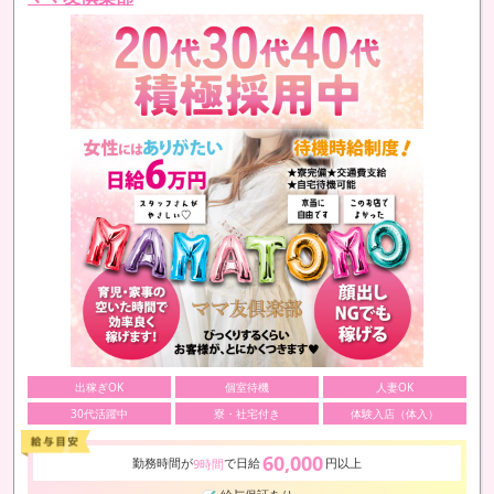
出稼ぎOK
個室待機
人妻OK
30代活躍中
寮・社宅付き
体験入店（体入）
60,000
勤務時間が
で日給
円以上
9時間