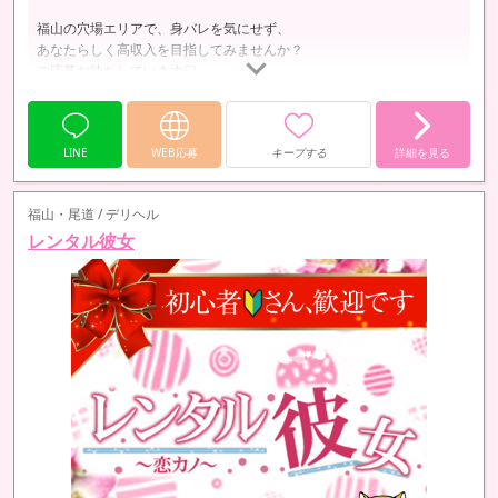
福山の穴場エリアで、身バレを気にせず、
あなたらしく高収入を目指してみませんか？
ご応募お待ちしています♡
LINE
WEB応募
キープする
詳細を見る
福山・尾道 / デリヘル
レンタル彼女