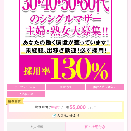
オープン10年以上
個室待機
体験入店（体入）
入店祝い金
55,000
勤務時間が
で日給
円以上
8時間
入店祝い金あり
求人情報
寮・社宅付き