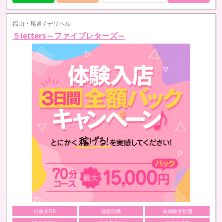
福山・尾道 / デリヘル
５letters～ファイブレターズ～
出稼ぎOK
個室待機
未経験者歓迎