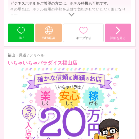
ビジネスホテルをご希望の方には、ホテル待機も可能です。
その場合は、ホテル費用の半額を店舗で負担させていただく形となり
ます。
また、待機中やお休みの日にちょっとした買い物へ行きたくなった際
の送迎なども行っています！
LINE
WEB応募
キープする
詳細を見る
福山・尾道 / デリヘル
いちゃいちゃパラダイス福山店