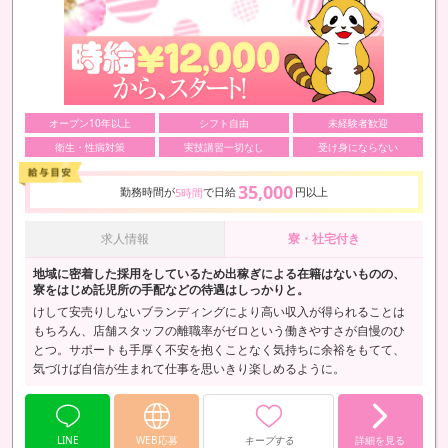
オープン10年以上
シフト自由
未経験者歓迎
衛生・性病対策
実技講習一切なし
受け身にならない
35,000
勤務時間が
で日給
円以上
5時間
求人情報
寮・社宅付き
地域に密着した採用をしているため出稼ぎによる在籍はないものの、
寮をはじめ託児所の手配などの待遇はしっかりと。
けして安売りしないブランディングにより高い収入が得られることは
もちろん、店舗スタッフの離職率がゼロという働きやすさが自慢のひ
とつ。サポートも手厚く不安を抱くことなく気持ちに余裕をもてて、
気づけば自信が生まれて仕事を思いきり楽しめるように。
LINE
WEB応募
キープする
詳細を見る