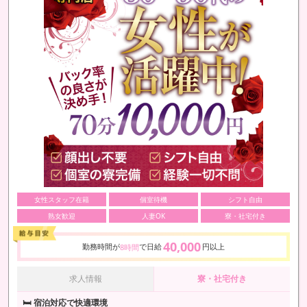
女性スタッフ在籍
個室待機
シフト自由
熟女歓迎
人妻OK
寮・社宅付き
40,000
勤務時間が
で日給
円以上
8時間
求人情報
寮・社宅付き
🛏 宿泊対応で快適環境