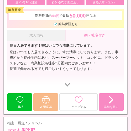
身ﾊﾞﾚ/ｱﾘﾊﾞｲ対策
ｵﾝﾗｲﾝ(WEB)面接あり
体験入店（体入）
50,000
勤務時間が
で日給
円以上
8時間
給与保証あり
求人情報
寮・社宅付き
即日入居できます！寮はいつでも清潔にしています。
寮はいつでも入居できるように、常に清潔にしております。また、事
務所から徒歩圏内にあり、スーパーマーケット、コンビニ、ドラック
ストアなど、商業施設も徒歩5分圏内にございます！！
長期で働かれる方でも過ごしやすくなっております。
お部屋もワンルームではなく２部屋ございますので、
ひろびろ、おくつろぎいただけます。
LINE
WEB応募
キープする
詳細を見る
テレビ、ドライヤー、洗濯機等、電化製品も完備。
洗剤、シャンプー、リンス、ティッシュ等、消耗品も完備。…
福山・尾道 / デリヘル
ママ友倶楽部