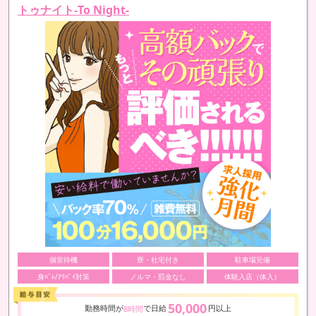
トゥナイト-To Night-
個室待機
寮・社宅付き
駐車場完備
身ﾊﾞﾚ/ｱﾘﾊﾞｲ対策
ノルマ・罰金なし
体験入店（体入）
50,000
勤務時間が
で日給
円以上
8時間