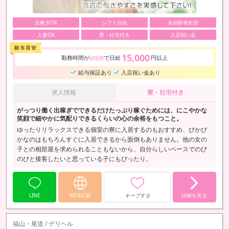
出稼ぎOK
シフト自由
未経験者歓迎
人妻OK
寮・社宅付き
入店祝い金
15,000
勤務時間が
で日給
円以上
6時間
給与保証あり
入店祝い金あり
求人情報
寮・社宅付き
がっつり働く出稼ぎでできるだけたっぷり稼ぐためには、にこやかな
笑顔で細やかに気配りできるくらいの心の余裕をもつこと。
ゆったりリラックスできる個室の寮に入居するのもおすすめ、ぴかぴ
かなのはもちろんすぐに入居できるから面倒もありません。他の女の
子との相部屋を求められることもないから、自分らしいペースでのび
のびと接客したいと思っている子にもぴったり。
LINE
WEB応募
キープする
詳細を見る
福山・尾道 / デリヘル