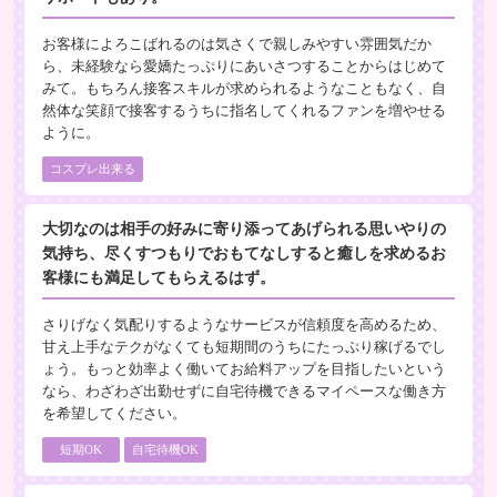
お客様によろこばれるのは気さくで親しみやすい雰囲気だか
ら、未経験なら愛嬌たっぷりにあいさつすることからはじめて
みて。もちろん接客スキルが求められるようなこともなく、自
然体な笑顔で接客するうちに指名してくれるファンを増やせる
ように。
コスプレ出来る
大切なのは相手の好みに寄り添ってあげられる思いやりの
気持ち、尽くすつもりでおもてなしすると癒しを求めるお
客様にも満足してもらえるはず。
さりげなく気配りするようなサービスが信頼度を高めるため、
甘え上手なテクがなくても短期間のうちにたっぷり稼げるでし
ょう。もっと効率よく働いてお給料アップを目指したいという
なら、わざわざ出勤せずに自宅待機できるマイペースな働き方
を希望してください。
短期OK
自宅待機OK