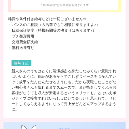
※勤務時間には待機時間も含まれます
雑費や条件付き給与などは一切ございません☆
・バンスのご相談（入店前でもご相談に乗りますよ♪）
・日給保証制度（待機時間等の決まりはあります♪）
・プチ整形費用
・交通費全額支給
・無料送迎有り
給与保証
新人さんのうちはとくに清潔感ある身だしなみくらい意識すれ
ばいいように、保証があるからすこしずつペースをつかんでい
けて成果をだんだんだせるようにも。だから夜職したことがな
い初心者さんも慣れるまでスムーズで、まだ指名してくれるお
客様がなくても収入が安定するというメリットも。とはいえポ
ジティブに接客すればいっしょにいて楽しいと思われて、リピ
ートしてもらえるようになって売上がどんどんアップするよう
に。