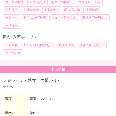
寮・社宅付き
託児所あり
衛生・性病対策
コスプレ出来る
給与保証
交通費支給
日払いOK
駐車場完備
生理休暇
送りあり
身ﾊﾞﾚ/ｱﾘﾊﾞｲ対策
ノルマ・罰金なし
実技講習一切なし
Wi-Fiあり
面接・入店時のメリット
出張面接
ｵﾝﾗｲﾝ(WEB)面接あり
面接交通費
体験入店（体入）
入店祝い金
求人情報
人妻ライン～熟女との繋がり～
デリヘル
職種
派遣コンパニオン
勤務地
福山市