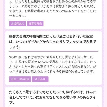
と、ゆったりした気持ちで接客を楽しめる心の余裕がもてるで
しょう。気持ちにゆとりがあれば愛想よく振る舞えたり気配り
できたり、お客様が求めるあたたかみのあるムードをつくりだ
せるように。
交通費支給
駐車場完備
接客の合間の待機時間にゆったり過ごせるきれいな個室
は、いつもぴかぴかだからしっかりリフレッシュできるで
しょう。
気分転換できれば細やかに気配りしたり愛想よく振る舞った
り、お客様を喜ばせるための気配りもしやすくなります。たっ
ぷり尽くしたら送りの車でリラックスしながら帰れるなど、が
っつり稼げると思えるようにあらゆる待遇を完備しています。
衛生・性病対策
送りあり
たくさん出勤するまでもなくたっぷり稼げるのは、好みに
合わせてていねいにおもてなしできる思いやりのあるタイ
プ。