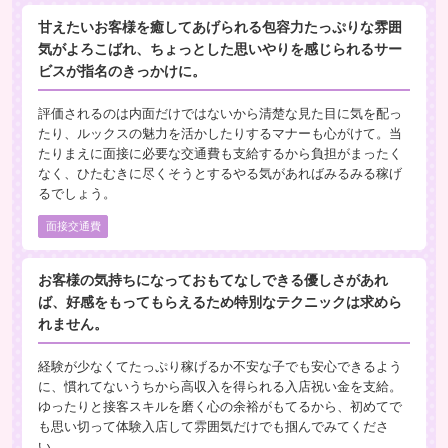
甘えたいお客様を癒してあげられる包容力たっぷりな雰囲
気がよろこばれ、ちょっとした思いやりを感じられるサー
ビスが指名のきっかけに。
評価されるのは内面だけではないから清楚な見た目に気を配っ
たり、ルックスの魅力を活かしたりするマナーも心がけて。当
たりまえに面接に必要な交通費も支給するから負担がまったく
なく、ひたむきに尽くそうとするやる気があればみるみる稼げ
るでしょう。
面接交通費
お客様の気持ちになっておもてなしできる優しさがあれ
ば、好感をもってもらえるため特別なテクニックは求めら
れません。
経験が少なくてたっぷり稼げるか不安な子でも安心できるよう
に、慣れてないうちから高収入を得られる入店祝い金を支給。
ゆったりと接客スキルを磨く心の余裕がもてるから、初めてで
も思い切って体験入店して雰囲気だけでも掴んでみてくださ
い。