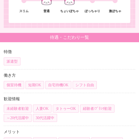
スリム
普通
ちょいぽちゃ
ぽっちゃり
激ぽちゃ
待遇・こだわり一覧
特徴
派遣型
働き方
個室待機
短期OK
自宅待機OK
シフト自由
歓迎情報
未経験者歓迎
人妻OK
タトゥーOK
経験者/ﾌﾞﾗﾝｸ歓迎
～20代活躍中
30代活躍中
メリット