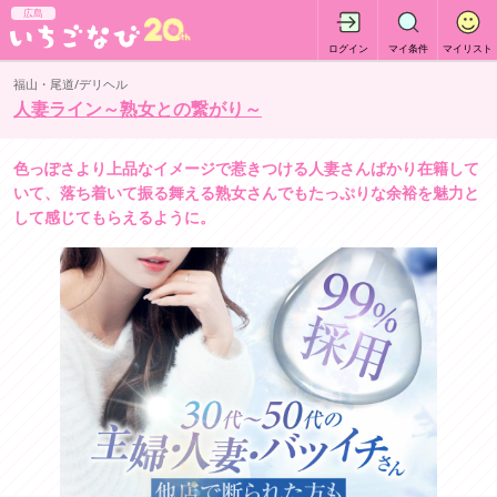
広島
ログイン
マイ条件
マイリスト
福山・尾道/デリヘル
人妻ライン～熟女との繋がり～
色っぽさより上品なイメージで惹きつける人妻さんばかり在籍して
いて、落ち着いて振る舞える熟女さんでもたっぷりな余裕を魅力と
して感じてもらえるように。