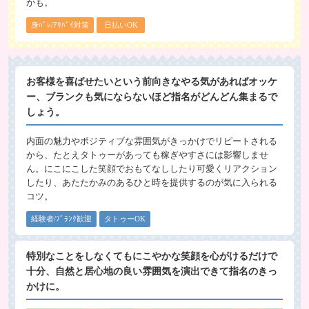
かも。
身ﾊﾞﾚ/ｱﾘﾊﾞｲ対策
日払いOK
お客様を喜ばせたいという前向きなやる気があればオッケ
ー、ブランクも気にならないほど指名がどんどん集まるで
しょう。
内面の魅力やポジティブな雰囲気がきっかけでリピートされる
から、たとえタトゥーがあっても稼ぎやすさには影響しませ
ん。にこにこした笑顔でおもてなししたり可愛くリアクション
したり、あたたかみのあるひと時を提供するのが気に入られる
コツ。
経験者/ﾌﾞﾗﾝｸ歓迎
タトゥーOK
特別なことをしなくてもにこやかな笑顔を心がけるだけで
十分、自然と居心地の良い雰囲気を演出できて指名のきっ
かけに。