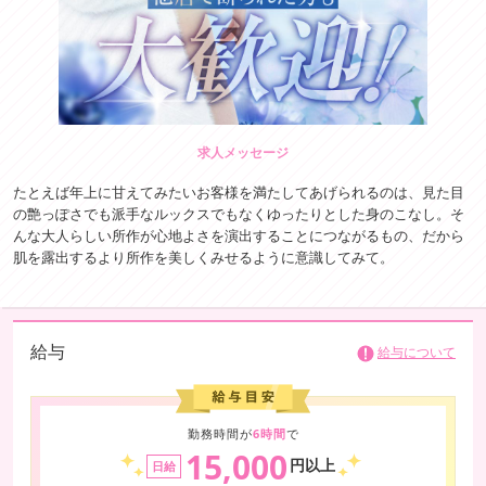
求人メッセージ
たとえば年上に甘えてみたいお客様を満たしてあげられるのは、見た目
の艶っぽさでも派手なルックスでもなくゆったりとした身のこなし。そ
んな大人らしい所作が心地よさを演出することにつながるもの、だから
肌を露出するより所作を美しくみせるように意識してみて。
給与
給与について
勤務時間が
6時間
で
15,000
円以上
日給