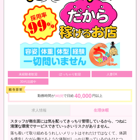
未経験者歓迎
ぽっちゃり歓迎
人妻OK
30代活躍中
40,000
勤務時間が
で日給
円以上
9時間
求人情報
生理休暇
スタッフが衛生面には気を配ってきっちり管理しているから、つねに
清潔な環境でサービスできていっさいリスクがありません。
落ち着いて取り組めるうれしいメリットはそれだけではなくて、体調
を優先しながら働けるような体制がしっかり整っているのもひとつ。