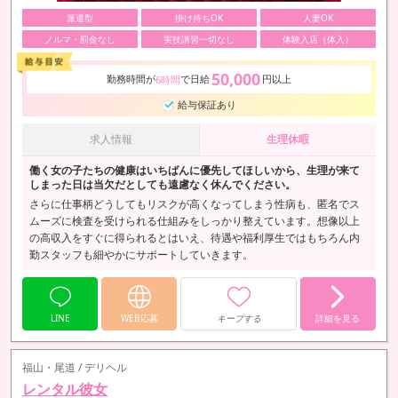
派遣型
掛け持ちOK
人妻OK
ノルマ・罰金なし
実技講習一切なし
体験入店（体入）
50,000
勤務時間が
で日給
円以上
6時間
給与保証あり
求人情報
生理休暇
働く女の子たちの健康はいちばんに優先してほしいから、生理が来て
しまった日は当欠だとしても遠慮なく休んでください。
さらに仕事柄どうしてもリスクが高くなってしまう性病も、匿名でス
ムーズに検査を受けられる仕組みをしっかり整えています。想像以上
の高収入をすぐに得られるとはいえ、待遇や福利厚生ではもちろん内
勤スタッフも細やかにサポートしていきます。
LINE
WEB応募
キープする
詳細を見る
福山・尾道 / デリヘル
レンタル彼女