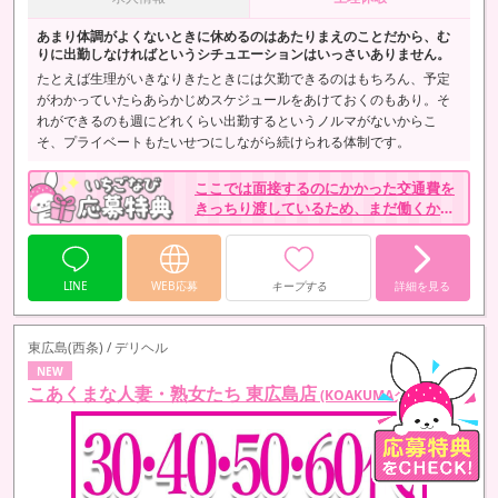
あまり体調がよくないときに休めるのはあたりまえのことだから、む
りに出勤しなければというシチュエーションはいっさいありません。
たとえば生理がいきなりきたときには欠勤できるのはもちろん、予定
がわかっていたらあらかじめスケジュールをあけておくのもあり。そ
れができるのも週にどれくらい出勤するというノルマがないからこ
そ、プライベートもたいせつにしながら続けられる体制です。
ここでは面接するのにかかった交通費を
きっちり渡しているため、まだ働くかど
うかはっきり決めていなくても応募して
みてください。
LINE
WEB応募
キープする
詳細を見る
東広島(西条) / デリヘル
NEW
こあくまな人妻・熟女たち 東広島店
(KOAKUMAグループ)