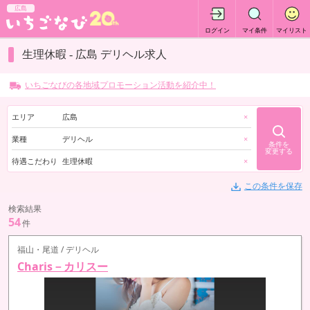
広島
ログイン
マイ条件
マイリスト
生理休暇 - 広島 デリヘル求人
いちごなびの各地域プロモーション活動を紹介中！
エリア
広島
×
業種
デリヘル
×
条件を
変更する
待遇こだわり
生理休暇
×
この条件を保存
検索結果
54
件
福山・尾道 / デリヘル
Charis－カリスー