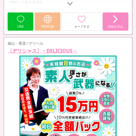
ずかしくありません。
LINE
WEB応募
キープする
詳細を見る
福山・尾道 / デリヘル
〔デリシャス〕－DELICIOUS－