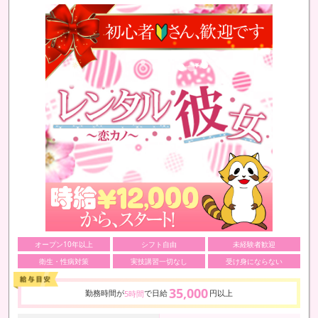
オープン10年以上
シフト自由
未経験者歓迎
衛生・性病対策
実技講習一切なし
受け身にならない
35,000
勤務時間が
で日給
円以上
5時間