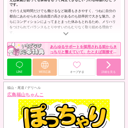
です。
そのうえ短時間だけでも働けるなど融通もききやすく、つねに自分の
都合にあわせられる自由度の高さがあるのも効率的で大きな魅力。さ
らにコンディションによってまとまった休みもとれるため、メリハリ
をつけられてバランスもとりやすいのもむりなく取り組める理由で
す。
あらゆるサポートを採用される前からき
っちりと整えていて、たとえば面接する
のにかかった交通費についてもしっかり
支給しています。
LINE
WEB応募
キープする
詳細を見る
福山・尾道 / デリヘル
広島福山ちゃんこ