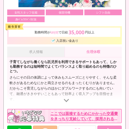
女性スタッフ在籍
個室待機
シフト自由
身ﾊﾞﾚ/ｱﾘﾊﾞｲ対策
35,000
勤務時間が
で日給
円以上
6時間
入店祝い金あり
求人情報
生理休暇
子育てしながら働くなら託児所を利用できるサポートもあって、しか
も勤務するのは短時間でよくてバランスよく取り組めるのも特徴のひ
とつ。
さらにその日の体調によって休みもスムーズにとりやすく、そんな柔
軟さがあるためなにかと両立させるのもまったくむりがありません。
だからこそ育児しながらのほかにダブルワークするのにも向いてい
て、融通がききやすいこともあって効率よく収入アップを目指せま
す。
ここでは面接するためにかかった交通費
をきっちり支給していて、採用される前
からモチベーションが上がるようなサポ
ートが整っています。