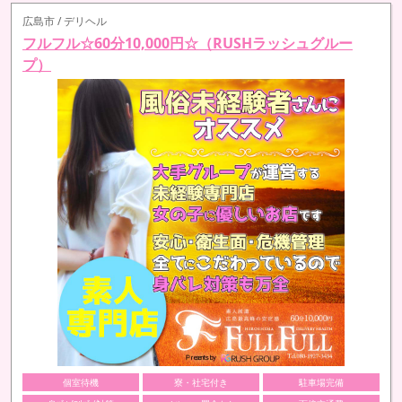
広島市 / デリヘル
フルフル☆60分10,000円☆（RUSHラッシュグルー
プ）
個室待機
寮・社宅付き
駐車場完備