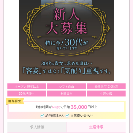
オープン10年以上
シフト自由
経験者/ﾌﾞﾗﾝｸ歓迎
30代活躍中
制服貸与
生理休暇
35,000
勤務時間が
で日給
円以上
6時間
給与保証あり
入店祝い金あり
求人情報
生理休暇