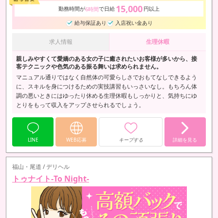
15,000
勤務時間が
で日給
円以上
6時間
給与保証あり
入店祝い金あり
求人情報
生理休暇
親しみやすくて愛嬌のある女の子に癒されたいお客様が多いから、接
客テクニックや色気のある振る舞いは求められません。
マニュアル通りではなく自然体の可愛らしさでおもてなしできるよう
に、スキルを身につけるための実技講習もいっさいなし。もちろん体
調の悪いときにはゆったり休める生理休暇もしっかりと、気持ちにゆ
とりをもって収入をアップさせられるでしょう。
LINE
WEB応募
キープする
詳細を見る
福山・尾道 / デリヘル
トゥナイト-To Night-