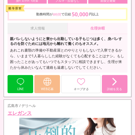
身ﾊﾞﾚ/ｱﾘﾊﾞｲ対策
ノルマ・罰金なし
面接交通費
50,000
勤務時間が
で日給
円以上
8時間
求人情報
生理休暇
親バレしないようにと寮から出勤している子もじつは多く、身バレす
るのを防ぐためには地元から離れて働くのもオススメ。
あれこれ書類の準備や不動産屋とのやりとりもしないで入寮できるか
ら、いままで1人暮らしした経験がなくても心配することはナシ。もし
困ったことがあってもいつでもスタッフに相談できますし、生理が来
たから休みたいなんて連絡も遠慮しないでしてください。
LINE
WEB応募
キープする
詳細を見る
広島市 / デリヘル
エレガンス