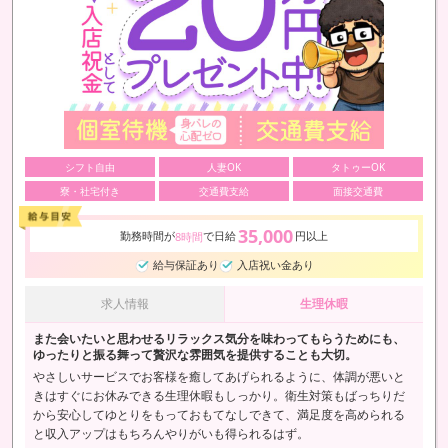
シフト自由
人妻OK
タトゥーOK
寮・社宅付き
交通費支給
面接交通費
35,000
勤務時間が
で日給
円以上
8時間
給与保証あり
入店祝い金あり
求人情報
生理休暇
また会いたいと思わせるリラックス気分を味わってもらうためにも、
ゆったりと振る舞って贅沢な雰囲気を提供することも大切。
やさしいサービスでお客様を癒してあげられるように、体調が悪いと
きはすぐにお休みできる生理休暇もしっかり。衛生対策もばっちりだ
から安心してゆとりをもっておもてなしできて、満足度を高められる
と収入アップはもちろんやりがいも得られるはず。