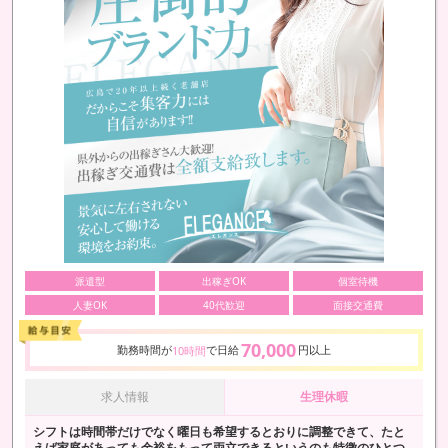
派遣型
出稼ぎOK
個室待機
人妻OK
40代歓迎
面接交通費
70,000
勤務時間が
で日給
円以上
10時間
求人情報
生理休暇
シフトは時間帯だけでなく曜日も希望するとおりに調整できて、たと
えば家庭があっても余裕をもって両立できるというのも特徴のひとつ