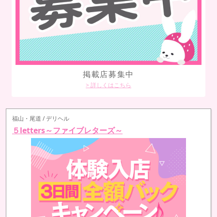
鳥取/デリヘル
五十路マダム鳥取店
(カサブランカグループ)
福山・尾道 / デリヘル
５letters～ファイブレターズ～