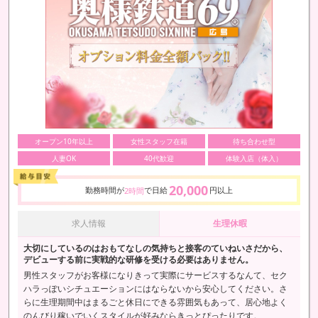
オープン10年以上
女性スタッフ在籍
待ち合わせ型
人妻OK
40代歓迎
体験入店（体入）
20,000
勤務時間が
で日給
円以上
2時間
求人情報
生理休暇
大切にしているのはおもてなしの気持ちと接客のていねいさだから、
デビューする前に実戦的な研修を受ける必要はありません。
男性スタッフがお客様になりきって実際にサービスするなんて、セク
ハラっぽいシチュエーションにはならないから安心してください。さ
らに生理期間中はまるごと休日にできる雰囲気もあって、居心地よく
のんびり稼いでいくスタイルが好みならきっとぴったりです。