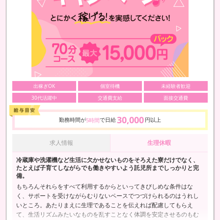
出稼ぎOK
個室待機
未経験者歓迎
30代活躍中
交通費支給
面接交通費
30,000
勤務時間が
で日給
円以上
5時間
求人情報
生理休暇
冷蔵庫や洗濯機など生活に欠かせないものをそろえた寮だけでなく、
たとえば子育てしながらでも働きやすいよう託児所までしっかりと完
備。
もちろんそれらをすべて利用するからといってきびしめな条件はな
く、サポートを受けながらむりないペースでつづけられるのはうれし
いところ。あたりまえに生理であることを伝えれば配慮してもらえ
て、生活リズムみたいなものを乱すことなく体調を安定させるのもむ