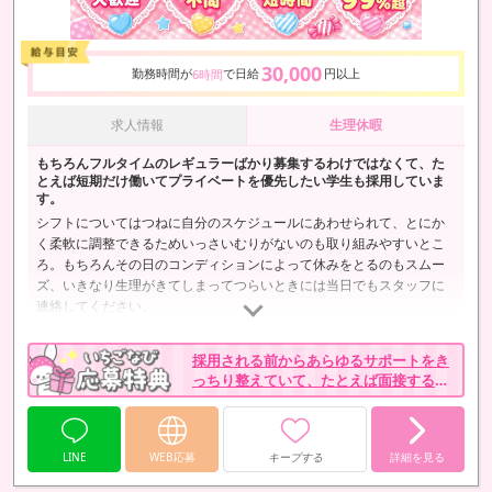
30,000
勤務時間が
で日給
円以上
6時間
求人情報
生理休暇
もちろんフルタイムのレギュラーばかり募集するわけではなくて、た
とえば短期だけ働いてプライベートを優先したい学生も採用していま
す。
シフトについてはつねに自分のスケジュールにあわせられて、とにか
く柔軟に調整できるためいっさいむりがないのも取り組みやすいとこ
ろ。もちろんその日のコンディションによって休みをとるのもスムー
ズ、いきなり生理がきてしまってつらいときには当日でもスタッフに
連絡してください。
採用される前からあらゆるサポートをき
っちり整えていて、たとえば面接すると
きにかかった交通費を支給しているとい
うのもそのひとつ。
LINE
WEB応募
キープする
詳細を見る