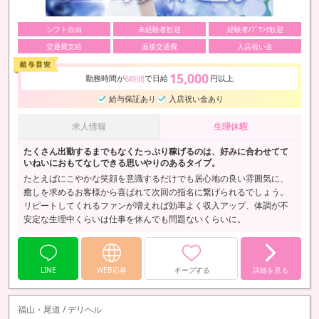
シフト自由
未経験者歓迎
経験者/ﾌﾞﾗﾝｸ歓迎
交通費支給
面接交通費
入店祝い金
15,000
勤務時間が
で日給
円以上
6時間
給与保証あり
入店祝い金あり
求人情報
生理休暇
たくさん出勤するまでもなくたっぷり稼げるのは、好みに合わせてて
いねいにおもてなしできる思いやりのあるタイプ。
たとえばにこやかな笑顔を意識するだけでも居心地の良い雰囲気に、
癒しを求めるお客様から喜ばれて次回の指名に繋げられるでしょう。
リピートしてくれるファンが増えれば効率よく収入アップ、体調が不
安定な生理中くらいは仕事を休んでも問題ないくらいに。
LINE
WEB応募
キープする
詳細を見る
福山・尾道 / デリヘル