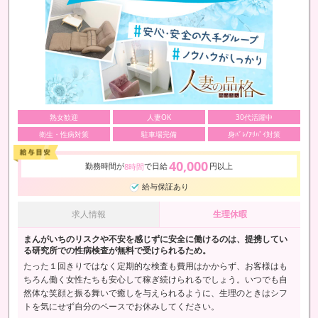
熟女歓迎
人妻OK
30代活躍中
衛生・性病対策
駐車場完備
身ﾊﾞﾚ/ｱﾘﾊﾞｲ対策
40,000
勤務時間が
で日給
円以上
8時間
給与保証あり
求人情報
生理休暇
まんがいちのリスクや不安を感じずに安全に働けるのは、提携してい
る研究所での性病検査が無料で受けられるため。
たった１回きりではなく定期的な検査も費用はかからず、お客様はも
ちろん働く女性たちも安心して稼ぎ続けられるでしょう。いつでも自
然体な笑顔と振る舞いで癒しを与えられるように、生理のときはシフ
トを気にせず自分のペースでお休みしてください。