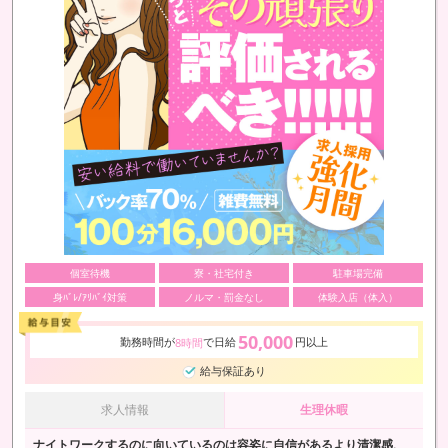
個室待機
寮・社宅付き
駐車場完備
身ﾊﾞﾚ/ｱﾘﾊﾞｲ対策
ノルマ・罰金なし
体験入店（体入）
50,000
勤務時間が
で日給
円以上
8時間
給与保証あり
求人情報
生理休暇
ナイトワークするのに向いているのは容姿に自信があるより清潔感、