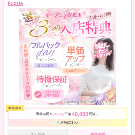
Puzzle
40,000
勤務時間が
で日給
円以上
8時間
給与保証あり
求人情報
生理休暇