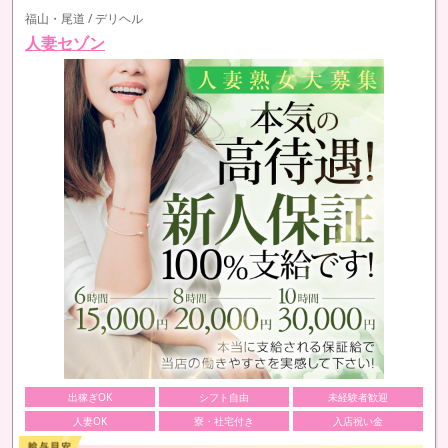
福山・尾道 / デリヘル
人妻セゾン
出稼ぎOK
シフト自由
未経験者歓迎
人妻OK
寮・社宅付き
入店祝い金