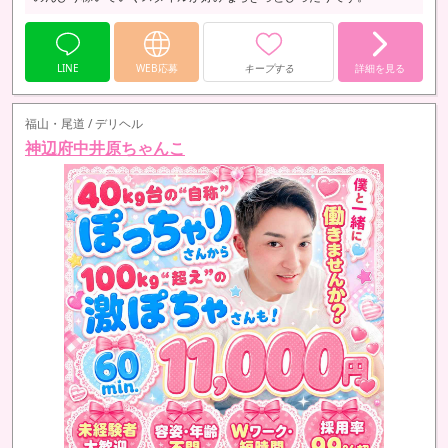
LINE
WEB応募
キープする
詳細を見る
福山・尾道 / デリヘル
神辺府中井原ちゃんこ