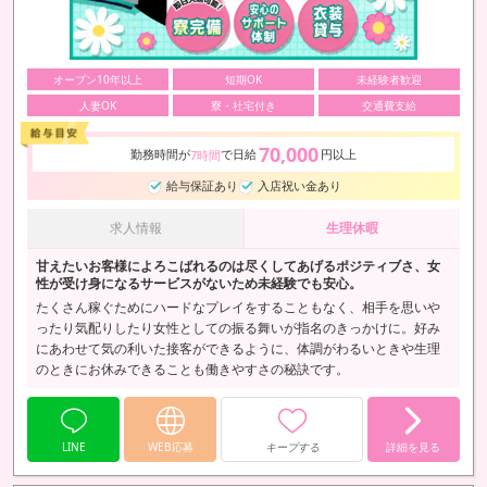
オープン10年以上
短期OK
未経験者歓迎
人妻OK
寮・社宅付き
交通費支給
70,000
勤務時間が
で日給
円以上
7時間
給与保証あり
入店祝い金あり
求人情報
生理休暇
甘えたいお客様によろこばれるのは尽くしてあげるポジティブさ、女
性が受け身になるサービスがないため未経験でも安心。
たくさん稼ぐためにハードなプレイをすることもなく、相手を思いや
ったり気配りしたり女性としての振る舞いが指名のきっかけに。好み
にあわせて気の利いた接客ができるように、体調がわるいときや生理
のときにお休みできることも働きやすさの秘訣です。
LINE
WEB応募
キープする
詳細を見る