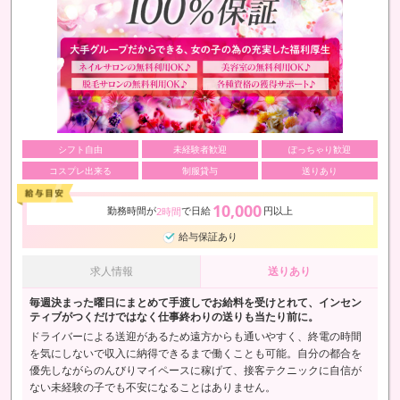
シフト自由
未経験者歓迎
ぽっちゃり歓迎
コスプレ出来る
制服貸与
送りあり
10,000
勤務時間が
で日給
円以上
2時間
給与保証あり
求人情報
送りあり
毎週決まった曜日にまとめて手渡しでお給料を受けとれて、インセン
ティブがつくだけではなく仕事終わりの送りも当たり前に。
ドライバーによる送迎があるため遠方からも通いやすく、終電の時間
を気にしないで収入に納得できるまで働くことも可能。自分の都合を
優先しながらのんびりマイペースに稼げて、接客テクニックに自信が
ない未経験の子でも不安になることはありません。