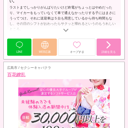
い。
ラストまでしっかりがんばりたいけど終電がちょっとはやめだった
り、マイカーをもっていなくて車で通えなかったりする子にはまさに
うってつけ。それに送迎車は５台も用意しているから待ち時間もな
し、その日のシフトがおわったらサクッと帰れるというのもうれしい
ところ。
LINE
WEB応募
キープする
詳細を見る
広島市 / セクシーキャバクラ
百花繚乱