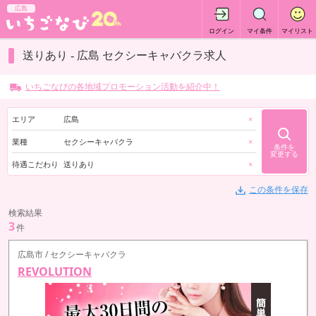
広島
ログイン
マイ条件
マイリスト
送りあり - 広島 セクシーキャバクラ求人
いちごなびの各地域プロモーション活動を紹介中！
エリア
広島
×
業種
セクシーキャバクラ
×
条件を
変更する
待遇こだわり
送りあり
×
この条件を保存
検索結果
3
件
広島市 / セクシーキャバクラ
REVOLUTION