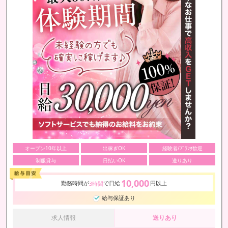
オープン10年以上
出稼ぎOK
経験者/ﾌﾞﾗﾝｸ歓迎
制服貸与
日払いOK
送りあり
10,000
勤務時間が
で日給
円以上
3時間
給与保証あり
求人情報
送りあり