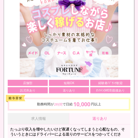
店舗型
短期OK
経験者/ﾌﾞﾗﾝｸ歓迎
託児所あり
送りあり
ｵﾝﾗｲﾝ(WEB)面接あり
10,000
勤務時間が
で日給
円以上
2時間
求人情報
送りあり
たっぷり収入を増やしたいけど夜遅くなってしまうと心配なもの、そ
ういうときにはドライバーによる送りのサービスをつかってくださ