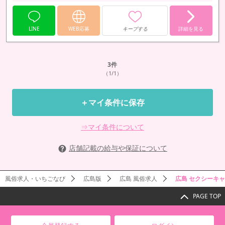
LINE
WEB応募
キープする
詳細を見る
3
件
（1/1）
＋マイ条件に保存
⇒マイ条件について
店舗記載の給与や保証について
風俗求人・いちごなび
広島版
広島 風俗求人
広島 セクシーキ
PAGE TOP